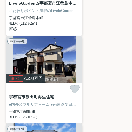
LiveleGarden.S宇都宮市江曽島本町 1号棟
こだわりポイント満載のLiveleGarden.S宇都宮市江曽島本町。暮らしに便利なスーパーオータニ 江曽島店(スーパー)がこちらから394mのところにあります。南向きの物件です。宇都宮市で新生活を始めるなら、東武宇都宮線江曽島近辺で健やかに過ごせる一戸建てがお勧めです。028-688-8963までいつでもお問い合わせ下さい。
宇都宮市江曽島本町
4LDK (112.62㎡)
新築
中古一戸建
2,399
万円
値下げ
宇都宮市鶴田町再生住宅
●内外装フルリフォーム
●南道路で日当たり良好
●駐車場３台以上可能
宇都宮市鶴田町
3LDK (125.03㎡)
新築一戸建