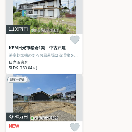
1,199
万円
KEM日光市猪倉1期 中古戸建
浴室乾燥機のあるお風呂場は洗濯物を干すときにも便利です。天気のいい日には、南庭で日向ぼっこをするのも良いですね。5LDKの物件で、開放感のある生活を送る事が出来ます。経済的なメリットも大きい、中古の戸建て物件となっております。住まい選びのお手伝いを当社にさせていただけませんか。お客様が安心して暮らしていける不動産の紹介をしています。ぜひ当社の利用をご検討ください。
日光市猪倉
5LDK (130.04㎡)
新築一戸建
3,690
万円
NEW