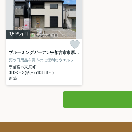
3,598
万円
ブルーミングガーデン宇都宮市東原町 2号棟
薬や日用品を買うのに便利なウエルシア 双葉店まで、287mです。建物面積109.81平米の物件です。寒い冬にありがたい給湯設備がついています。日中心地よく過ごせる、南向きの物件はいかがでしょうか。住まい探しをするなら、このまち不動産までご連絡ください。028-688-8963からお待ちしております。
宇都宮市東原町
3LDK＋S(納戸) (109.81㎡)
新築