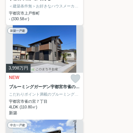
＜建築条件無＞お好きなハウスメーカーで建築可能です
約100坪の広
宇都宮市上戸祭町
- (330.58㎡)
新築一戸建
3,998
万円
NEW
ブルーミングガーデン宇都宮市雀の宮7丁目2期 1号棟
こだわりポイント満載のブルーミングガーデン宇都宮市雀の宮7丁目2期。ファミリーマート 雀の宮七丁目店まで徒歩6分と近場にコンビニがあるのもポイント。一生に一度のマイホーム探しは、ぜひ新築戸建てで。新たな生活の第一歩をこのまち不動産がサポート致します。宇都宮市での不動産探しなら、ぜひお任せください。
宇都宮市雀の宮７丁目
4LDK (110.80㎡)
新築
中古一戸建