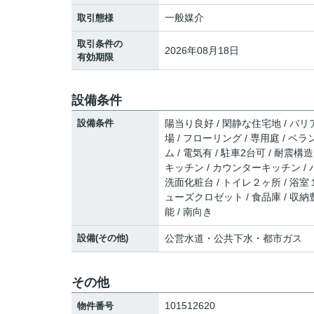
一般媒介
取引態様
取引条件の
2026年08月18日
有効期限
設備条件
設備条件
陽当り良好 / 閑静な住宅地 / バリ
場 / フローリング / 専用庭 / ベラ
ム / 電気有 / 駐車2台可 / 耐震
キッチン / カウンターキッチン / 
洗面化粧台 / トイレ２ヶ所 / 浴室
ューズクロゼット / 食品庫 / 収納
能 / 南向き
設備(その他)
公営水道・公共下水・都市ガス
その他
101512620
物件番号