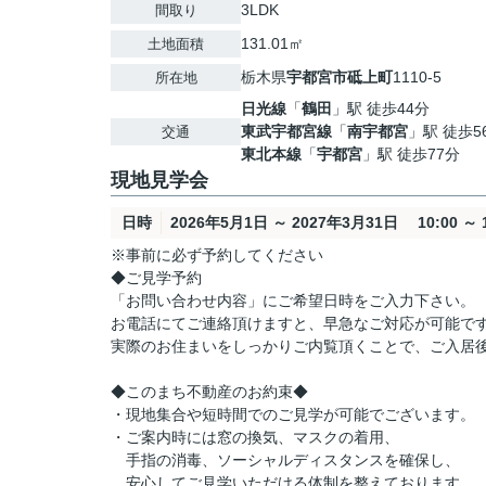
3LDK
間取り
131.01㎡
土地面積
栃木県
宇都宮市
砥上町
1110-5
所在地
日光線
「
鶴田
」駅 徒歩44分
東武宇都宮線
「
南宇都宮
」駅 徒歩5
交通
東北本線
「
宇都宮
」駅 徒歩77分
現地見学会
日時
2026年5月1日 ～ 2027年3月31日 10:00 ～ 1
※事前に必ず予約してください
◆ご見学予約
「お問い合わせ内容」にご希望日時をご入力下さい。
お電話にてご連絡頂けますと、早急なご対応が可能で
実際のお住まいをしっかりご内覧頂くことで、ご入居
◆このまち不動産のお約束◆
・現地集合や短時間でのご見学が可能でございます。
・ご案内時には窓の換気、マスクの着用、
手指の消毒、ソーシャルディスタンスを確保し、
安心してご見学いただける体制を整えております。