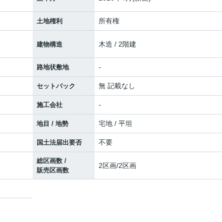
所有権
土地権利
木造 / 2階建
建物構造
-
路地状敷地
無 記載なし
セットバック
-
施工会社
宅地 / 平坦
地目 / 地勢
不要
国土法届出要否
総区画数 /
2区画/2区画
販売区画数