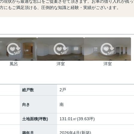
の現状から最適な窓口をご提案させて頂きます。お車の借り入れが残っ
方にもご満足頂ける、圧倒的な知識と経験・実績がございます。
風呂
洋室
洋室
2戸
総戸数
南
向き
131.01㎡(39.63坪)
土地面積(坪数)
2026年4月(新築)
築年月