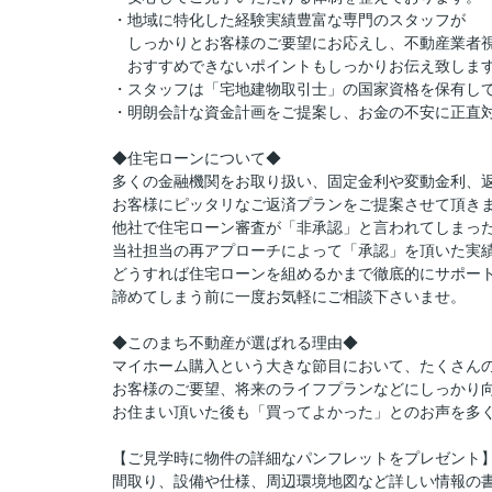
・地域に特化した経験実績豊富な専門のスタッフが
しっかりとお客様のご要望にお応えし、不動産業者
おすすめできないポイントもしっかりお伝え致しま
・スタッフは「宅地建物取引士」の国家資格を保有し
・明朗会計な資金計画をご提案し、お金の不安に正直
◆住宅ローンについて◆
多くの金融機関をお取り扱い、固定金利や変動金利、
お客様にピッタリなご返済プランをご提案させて頂き
他社で住宅ローン審査が「非承認」と言われてしまっ
当社担当の再アプローチによって「承認」を頂いた実
どうすれば住宅ローンを組めるかまで徹底的にサポー
諦めてしまう前に一度お気軽にご相談下さいませ。
◆このまち不動産が選ばれる理由◆
マイホーム購入という大きな節目において、たくさん
お客様のご要望、将来のライフプランなどにしっかり
お住まい頂いた後も「買ってよかった」とのお声を多
【ご見学時に物件の詳細なパンフレットをプレゼント
間取り、設備や仕様、周辺環境地図など詳しい情報の