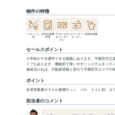
物件の特徴
バストイレ
室内洗濯機
TVモニタ付
カウンター
浴室乾燥機
別
置場
きインター
キッチン
ホン
セールスポイント
小学校が十分通学できる範囲にあります。宇都宮市立姿
イプもあります。機能的で使いやすいシステムキッチ
連絡頂ければ、不動産情報と併せて宇都宮市エリアの
ポイント
全居室複層ガラスか複層サッシ
バス
トイレ別
カ
担当者のコメント