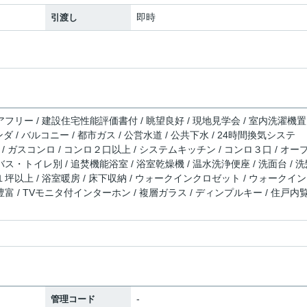
即時
引渡し
アフリー / 建設住宅性能評価書付 / 眺望良好 / 現地見学会 / 室内洗濯機置
ンダ / バルコニー / 都市ガス / 公営水道 / 公共下水 / 24時間換気システ
構造 / ガスコンロ / コンロ２口以上 / システムキッチン / コンロ３口 / オー
バス・トイレ別 / 追焚機能浴室 / 浴室乾燥機 / 温水洗浄便座 / 洗面台 / 
１坪以上 / 浴室暖房 / 床下収納 / ウォークインクロゼット / ウォークイ
豊富 / TVモニタ付インターホン / 複層ガラス / ディンプルキー / 住戸内
-
管理コード