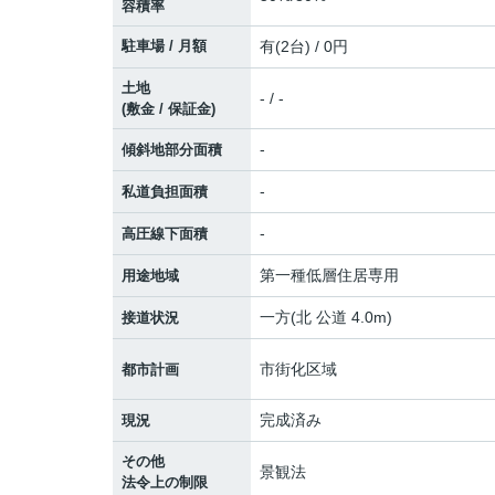
容積率
駐車場 / 月額
有(2台) / 0円
土地
- / -
(敷金 / 保証金)
-
傾斜地部分面積
-
私道負担面積
-
高圧線下面積
第一種低層住居専用
用途地域
一方(北 公道 4.0m)
接道状況
市街化区域
都市計画
完成済み
現況
その他
景観法
法令上の制限