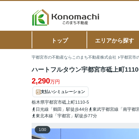
トップ
エリアから探す
宇都宮市の不動産ならこのまち不動産株式会社
宇都宮市の
ハートフルタウン宇都宮市砥上町1110
2,290
万円
支払いシミュレーション
栃木県
宇都宮市
砥上町
1110-5
日光線「鶴田」駅徒歩44分
東武宇都宮線「南宇都宮
東北本線「宇都宮」駅徒歩77分
1
/
30