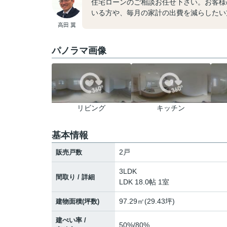
住宅ローンのご相談お任せ下さい。お客様
いる方や、毎月の家計の出費を減らしたい
高田 翼
パノラマ画像
リビング
キッチン
基本情報
2戸
販売戸数
3LDK
間取り / 詳細
LDK 18.0帖 1室
97.29㎡(29.43坪)
建物面積(坪数)
建ぺい率 /
50%/80%