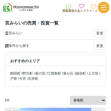
閲覧履歴
お気に入り
メール
宮みらいの売買・投資一覧
宮みらい
変更
条件から探す
変更
おすすめのエリア
鶴田町
/
野沢町
/
雀の宮
/
江曽島町
/
泉が丘
/
細谷町
/
上大領
/
戸祭
/
今宮
/
石井町
1
件