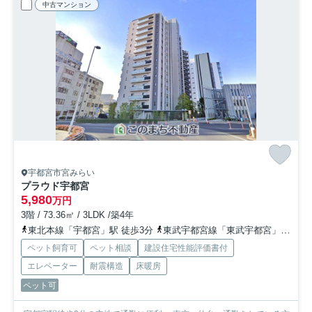
中古マンション
宇都宮市宮みらい
プラウド宇都宮
5,980
万円
3階 / 73.36㎡ / 3LDK /築4年
東北本線「宇都宮」駅 徒歩3分
東武宇都宮線「東武宇都宮」駅 徒歩31分
ペット飼育可
ペット相談
建設住宅性能評価書付
エレベーター
耐震構造
床暖房
ペット可