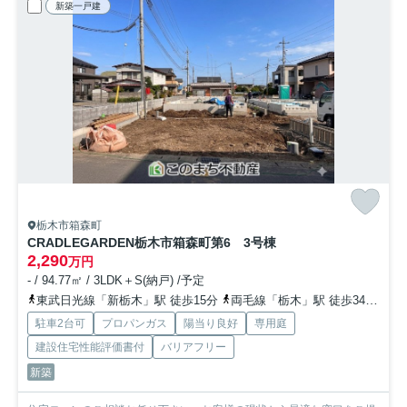
新築一戸建
栃木市箱森町
CRADLEGARDEN栃木市箱森町第6 3号棟
2,290
万円
- / 94.77㎡ / 3LDK＋S(納戸) /予定
東武日光線「新栃木」駅 徒歩15分
両毛線「栃木」駅 徒歩34分
東
駐車2台可
プロパンガス
陽当り良好
専用庭
建設住宅性能評価書付
バリアフリー
新築