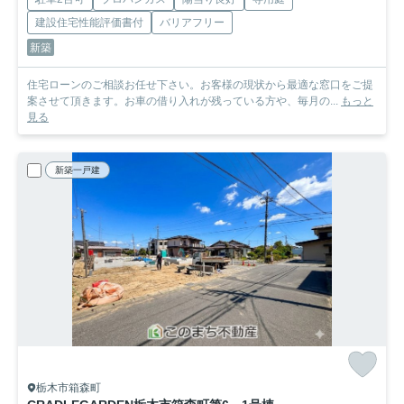
建設住宅性能評価書付
バリアフリー
新築
住宅ローンのご相談お任せ下さい。お客様の現状から最適な窓口をご提
案させて頂きます。お車の借り入れが残っている方や、毎月の...
もっと
見る
新築一戸建
栃木市箱森町