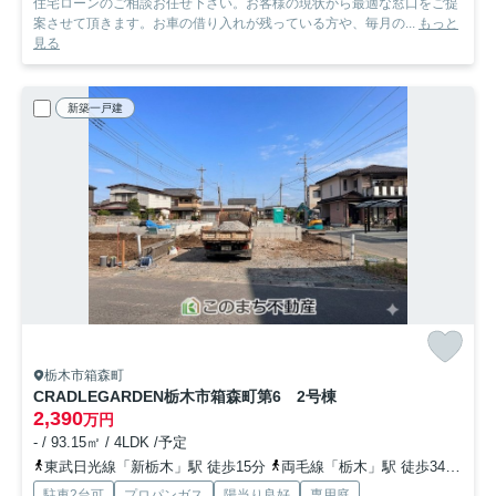
住宅ローンのご相談お任せ下さい。お客様の現状から最適な窓口をご提
案させて頂きます。お車の借り入れが残っている方や、毎月の...
もっと
見る
新築一戸建
栃木市箱森町
CRADLEGARDEN栃木市箱森町第6 2号棟
2,390
万円
- / 93.15㎡ / 4LDK /予定
東武日光線「新栃木」駅 徒歩15分
両毛線「栃木」駅 徒歩34分
東
駐車2台可
プロパンガス
陽当り良好
専用庭