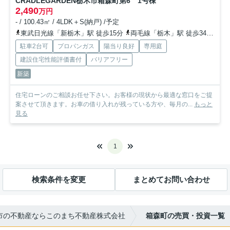
CRADLEGARDEN栃木市箱森町第6 1号棟
2,490
万円
- / 100.43㎡ / 4LDK＋S(納戸) /予定
東武日光線「新栃木」駅 徒歩15分
両毛線「栃木」駅 徒歩34分
東
駐車2台可
プロパンガス
陽当り良好
専用庭
建設住宅性能評価書付
バリアフリー
新築
住宅ローンのご相談お任せ下さい。お客様の現状から最適な窓口をご提
案させて頂きます。お車の借り入れが残っている方や、毎月の...
もっと
見る
1
検索条件を変更
まとめてお問い合わせ
市の不動産ならこのまち不動産株式会社
箱森町の売買・投資一覧