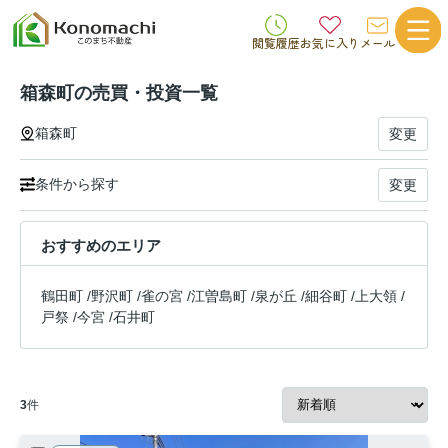
閲覧履歴
お気に入り
メール
箱森町の売買・投資一覧
箱森町
変更
条件から探す
変更
おすすめのエリア
鶴田町
/
野沢町
/
雀の宮
/
江曽島町
/
泉が丘
/
細谷町
/
上大領
/
戸祭
/
今宮
/
石井町
3
件