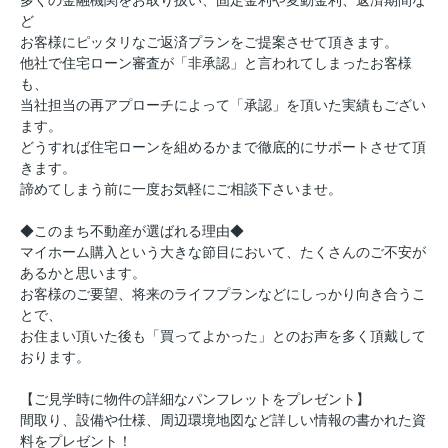
多くの金融機関をお取り扱い、固定金利や変動金利、返済期間な
ど
お客様にピッタリなご返済プランをご提案させて頂きます。
他社で住宅ローン審査が「非承認」と言われてしまったお客様
も、
当社担当の再アプローチによって「承認」を頂いた実績もござい
ます。
どうすれば住宅ローンを組めるかまで徹底的にサポートさせて頂
きます。
諦めてしまう前に一度お気軽にご相談下さいませ。
◆このまち不動産が選ばれる理由◆
マイホーム購入という大きな節目において、たくさんのご不安が
あるかと思います。
お客様のご要望、将来のライフプランなどにしっかり向き合うこ
とで、
お住まい頂いた後も「買ってよかった」とのお声を多く頂戴して
おります。
【ご見学時に物件の詳細なパンフレットをプレゼント】
間取り、設備や仕様、周辺環境地図など詳しい情報の書かれた資
料をプレゼント！