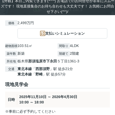
【外観】本日ご内覧できます(*^^*) お電話でのお問合せが非常にスムー
ズです！ 現地直接集合のお待ち合わせも大丈夫です！ お気軽にお問合
せ下さい(^^)/
2,499万円
価格
支払いシミュレーション
103.51㎡
4LDK
建物面積
間取り
新築
2階建
築年数
階建て
栃木県
那須塩原市
下永田
５丁目1361-3
所在地
東北本線
「
西那須野
」駅 徒歩21分
交通
東北本線
「
野崎
」駅 徒歩57分
現地見学会
2025年11月10日 ～ 2026年4月30日
日時
10:00 ～ 18:00
※事前に必ず予約してください