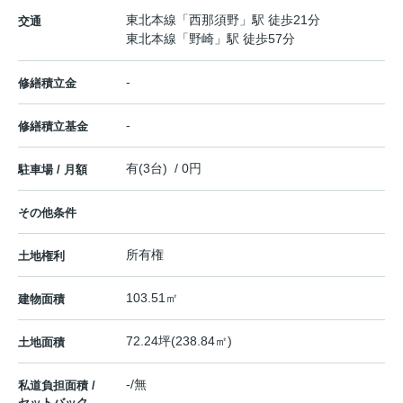
東北本線
「
西那須野
」駅 徒歩21分
交通
東北本線
「
野崎
」駅 徒歩57分
-
修繕積立金
-
修繕積立基金
有(3台) / 0円
駐車場 / 月額
その他条件
所有権
土地権利
103.51㎡
建物面積
72.24坪(238.84㎡)
土地面積
-/無
私道負担面積 /
セットバック