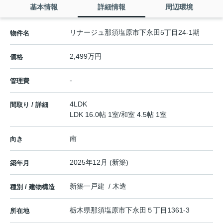
基本情報
詳細情報
周辺環境
リナージュ那須塩原市下永田5丁目24-1期
物件名
2,499万円
価格
-
管理費
4LDK
間取り / 詳細
LDK 16.0帖 1室
/
和室 4.5帖 1室
南
向き
2025年12月 (新築)
築年月
新築一戸建 / 木造
種別 / 建物構造
栃木県
那須塩原市
下永田
５丁目1361-3
所在地