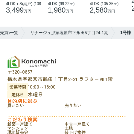
4
4LDK (99.22㎡)
4LDK (105.35㎡)
4LDK＋S(納戸) (108.51㎡)
1,980
2,580
3,499
万円
万円
万円
売買)一覧
リナージュ那須塩原市下永田5丁目24-1期
1号棟
〒320-0857
栃木県宇都宮市鶴田１丁目2-21 ラフターⅦ 1階
10:00～18:00
営業時間
水曜日
定休日
目的別に選ぶ
買いたい
売りたい
こだわり検索
新築一戸建て
中古一戸建て
マンション
土地
現地販売会
値下げ物件