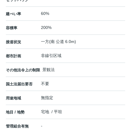
60%
建ぺい率
200%
容積率
一方(南 公道 6.0m)
接道状況
非線引区域
都市計画
景観法
その他法令上の制限
不要
国土法届出要否
無指定
用途地域
宅地 / 平坦
地目 / 地勢
-
管理組合有無