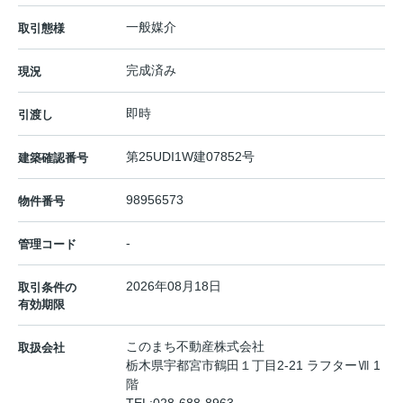
一般媒介
取引態様
完成済み
現況
即時
引渡し
第25UDI1W建07852号
建築確認番号
98956573
物件番号
-
管理コード
2026年08月18日
取引条件の
有効期限
このまち不動産株式会社
取扱会社
栃木県宇都宮市鶴田１丁目2-21 ラフターⅦ 1
階
TEL:
028-688-8963