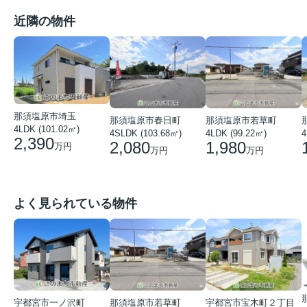
近隣の物件
那須塩原市埼玉
那須塩原市春日町
那須塩原市若草町
4LDK (101.02㎡)
4SLDK (103.68㎡)
4LDK (99.22㎡)
4
2,390
2,080
1,980
万円
万円
万円
よく見られている物件
那須塩原市若草町
宇都宮市宝木町２丁目
宇都宮市一ノ沢町