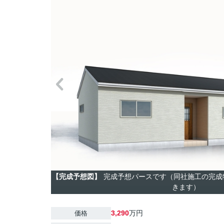
【完成予想図】
完成予想パースです（同社施工の完成
きます）
3,290
万円
価格