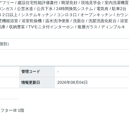
アフリー / 建設住宅性能評価書付 / 眺望良好 / 現地見学会 / 室内洗濯機置
パンガス / 公営水道 / 公共下水 / 24時間換気システム / 電気有 / 駐車2台
コンロ２口以上 / システムキッチン / コンロ３口 / オープンキッチン / カウ
焚機能浴室 / 浴室乾燥機 / 温水洗浄便座 / 洗面台 / 洗髪洗面化粧台 / 浴
食品庫 / 収納豊富 / TVモニタ付インターホン / 複層ガラス / ディンプルキ
個別）
-
管理コード
2026年08月04日
情報更新日
ラフターⅦ 1階