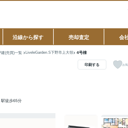
沿線から探す
売却査定
会
LiveleGarden.S下野市上大領
4号棟
建(売買)一覧
印刷する
お気
駅徒歩65分