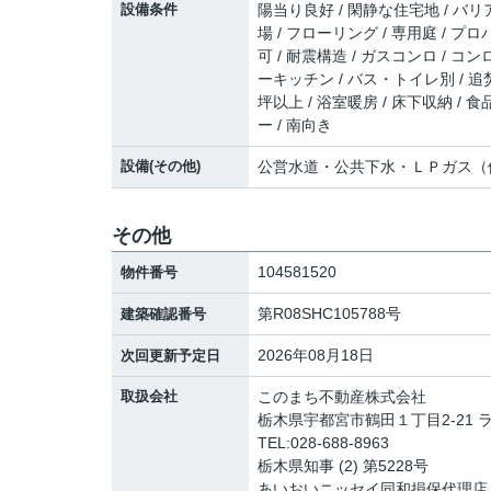
設備条件
陽当り良好 / 閑静な住宅地 / バリ
場 / フローリング / 専用庭 / プロ
可 / 耐震構造 / ガスコンロ / 
ーキッチン / バス・トイレ別 / 追
坪以上 / 浴室暖房 / 床下収納 / 
ー / 南向き
設備(その他)
公営水道・公共下水・ＬＰガス（
その他
104581520
物件番号
第R08SHC105788号
建築確認番号
2026年08月18日
次回更新予定日
取扱会社
このまち不動産株式会社
栃木県宇都宮市鶴田１丁目2-21 
TEL:028-688-8963
栃木県知事 (2) 第5228号
あいおいニッセイ同和損保代理店