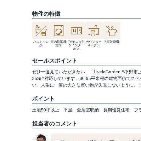
物件の特徴
バストイレ
室内洗濯機
TVモニタ付
カウンター
浴室乾燥機
別
置場
きインター
キッチン
ホン
セールスポイント
ぜひ一度見ていただきたい、「LiveleGarden.S
35Sに対応しています。86.95平米程の建物面積で
い。人生に一度の大きな買い物が失敗しないように、
ポイント
土地50坪以上
平屋
全居室収納
長期優良住宅
フ
担当者のコメント