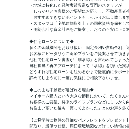
・地域に特化した経験実績豊富な専門のスタッフが
しっかりとお客様のご要望にお応えし、不動産業者
おすすめできないポイントもしっかりお伝え致しま
・スタッフは「宅地建物取引士」の国家資格を保有し
・明朗会計な資金計画をご提案し、お金の不安に正直
◆住宅ローンについて◆
多くの金融機関をお取り扱い、固定金利や変動金利、
お客様にピッタリなご返済プランをご提案させて頂き
他社で住宅ローン審査が「非承認」と言われてしまっ
当社担当の再アプローチによって「承認」を頂いた実
どうすれば住宅ローンを組めるかまで徹底的にサポー
諦めてしまう前に一度お気軽にご相談下さいませ。
◆このまち不動産が選ばれる理由◆
マイホーム購入という大きな節目において、たくさん
お客様のご要望、将来のライフプランなどにしっかり
お住まい頂いた後も「買ってよかった」とのお声を多
【ご見学時に物件の詳細なパンフレットをプレゼント
間取り、設備や仕様、周辺環境地図など詳しい情報の