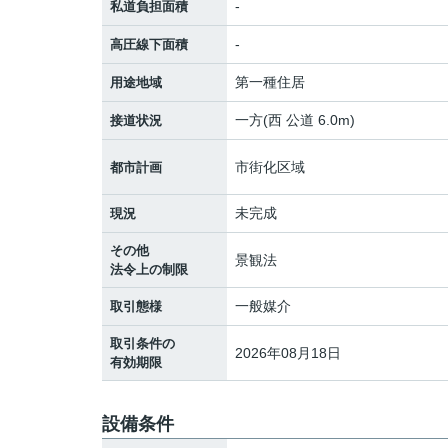
-
私道負担面積
-
高圧線下面積
第一種住居
用途地域
一方(西 公道 6.0m)
接道状況
市街化区域
都市計画
未完成
現況
その他
景観法
法令上の制限
一般媒介
取引態様
取引条件の
2026年08月18日
有効期限
設備条件