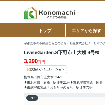
トップ
エリアから探す
宇都宮市の不動産ならこのまち不動産株式会社
下野市の戸
LiveleGarden.S下野市上大領 4号棟
3,290
万円
支払いシミュレーション
栃木県
下野市
上大領
324-1
東北本線「石橋」駅徒歩21分
東武宇都宮線「国谷」
東武宇都宮線「おもちゃのまち」駅徒歩73分
1
/
17