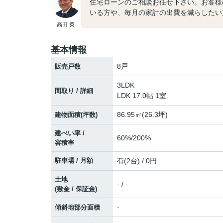
住宅ローンのご相談お任せ下さい。お客様
いる方や、毎月の家計の出費を減らしたい
高田 翼
基本情報
8戸
販売戸数
3LDK
間取り / 詳細
LDK 17.0帖 1室
86.95㎡(26.3坪)
建物面積(坪数)
建ぺい率 /
60%/200%
容積率
駐車場 / 月額
有(2台) / 0円
土地
- / -
(敷金 / 保証金)
-
傾斜地部分面積