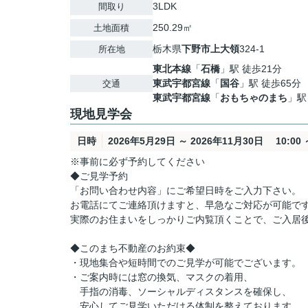
3LDK
間取り
250.29㎡
土地面積
栃木県
下野市
上大領
324-1
所在地
東北本線
「
石橋
」駅 徒歩21分
東武宇都宮線
「
国谷
」駅 徒歩65分
交通
東武宇都宮線
「
おもちゃのまち
」駅
現地見学会
日時
2026年5月29日 ～ 2026年11月30日 10:00 ～
※事前に必ず予約してください
◆ご見学予約
「お問い合わせ内容」にご希望日時をご入力下さい。
お電話にてご連絡頂けますと、早急なご対応が可能で
実際のお住まいをしっかりご内覧頂くことで、ご入居
◆このまち不動産のお約束◆
・現地集合や短時間でのご見学が可能でございます。
・ご案内時には窓の換気、マスクの着用、
手指の消毒、ソーシャルディスタンスを確保し、
安心してご見学いただける体制を整えております。