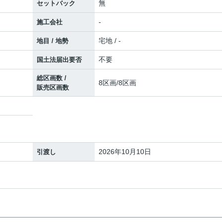
無
セットバック
-
施工会社
宅地 / -
地目 / 地勢
不要
国土法届出要否
総区画数 /
8区画/8区画
販売区画数
2026年10月10日
引渡し