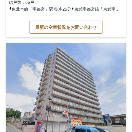
総戸数
65戸
東北本線
「
宇都宮
」駅 徒歩25分
東武宇都宮線
「
東武宇都宮
」駅
最新の空室状況をお問い合わせ