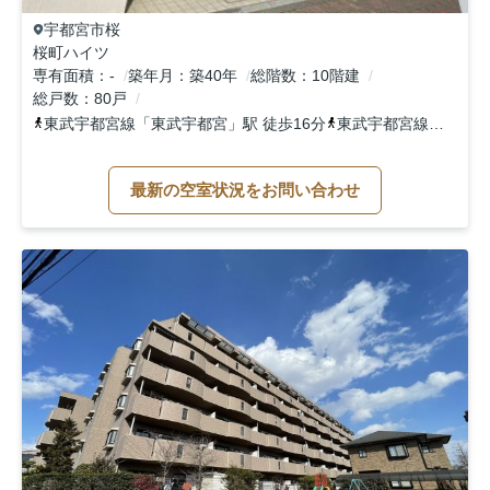
宇都宮市
桜
桜町ハイツ
専有面積
-
築年月
築40年
総階数
10階建
総戸数
80戸
東武宇都宮線
「
東武宇都宮
」駅 徒歩16分
東武宇都宮線
「
南宇都
最新の空室状況をお問い合わせ