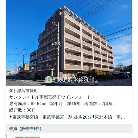
宇都宮市
操町
サンクレイドル宇都宮操町ウインフォート
専有面積
82.54㎡
築年月
築19年
総階数
7階建
総戸数
36戸
東武宇都宮線
「
東武宇都宮
」駅 徒歩20分
東北本線
「
宇都宮
」駅
売買（販売中
1
件）