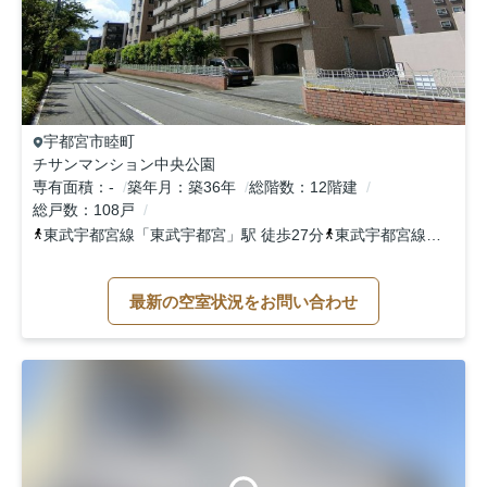
宇都宮市
睦町
チサンマンション中央公園
専有面積
-
築年月
築36年
総階数
12階建
総戸数
108戸
東武宇都宮線
「
東武宇都宮
」駅 徒歩27分
東武宇都宮線
「
南宇都
最新の空室状況をお問い合わせ