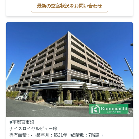
最新の空室状況をお問い合わせ
宇都宮市
錦
ナイスロイヤルビュー錦
専有面積
-
築年月
築21年
総階数
7階建