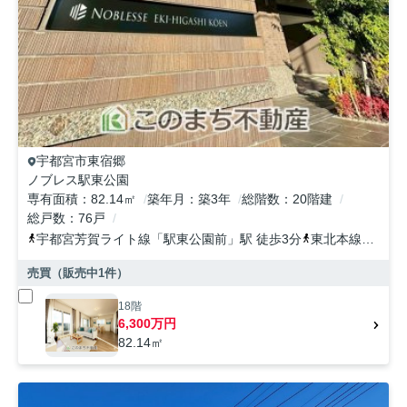
宇都宮市
東宿郷
ノブレス駅東公園
専有面積
82.14㎡
築年月
築3年
総階数
20階建
総戸数
76戸
宇都宮芳賀ライト線
「
駅東公園前
」駅 徒歩3分
東北本線
「
宇都
売買（販売中
1
件）
18階
6,300万円
82.14㎡