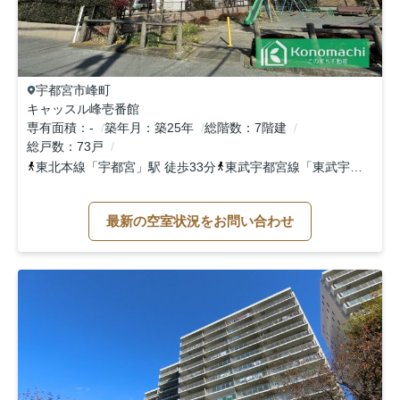
宇都宮市
峰町
キャッスル峰壱番館
専有面積
-
築年月
築25年
総階数
7階建
総戸数
73戸
東北本線
「
宇都宮
」駅 徒歩33分
東武宇都宮線
「
東武宇都宮
」駅
最新の空室状況をお問い合わせ