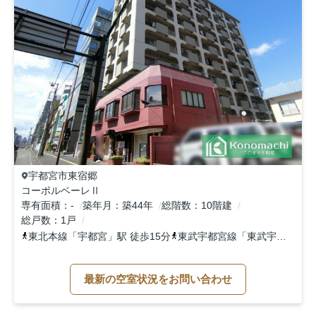
宇都宮市
東宿郷
コーポルベーレⅡ
専有面積
-
築年月
築44年
総階数
10階建
総戸数
1戸
東北本線
「
宇都宮
」駅 徒歩15分
東武宇都宮線
「
東武宇都宮
」駅
最新の空室状況をお問い合わせ