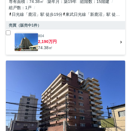
専有面積
74.38㎡
築年月
築19年
総階数
15階建
総戸数
1戸
日光線
「
鹿沼
」駅 徒歩19分
東武日光線
「
新鹿沼
」駅 徒歩28分
売買（販売中
1
件）
804
2,190万円
74.38㎡