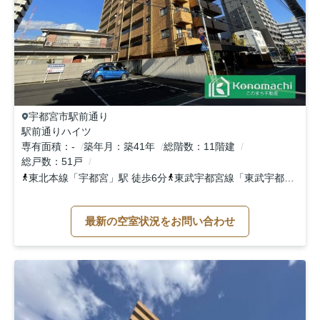
宇都宮市
駅前通り
駅前通りハイツ
専有面積
-
築年月
築41年
総階数
11階建
総戸数
51戸
東北本線
「
宇都宮
」駅 徒歩6分
東武宇都宮線
「
東武宇都宮
」駅 
最新の空室状況をお問い合わせ