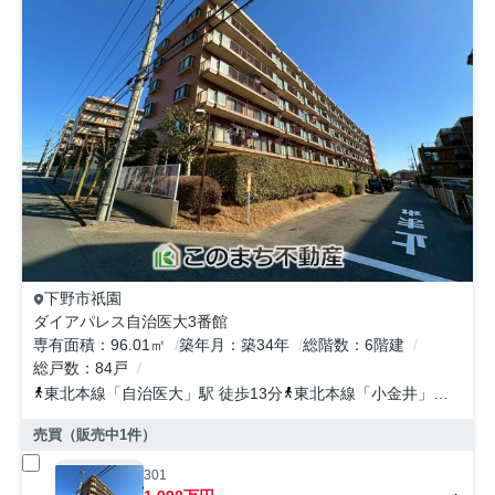
下野市
祇園
ダイアパレス自治医大3番館
専有面積
96.01㎡
築年月
築34年
総階数
6階建
総戸数
84戸
東北本線
「
自治医大
」駅 徒歩13分
東北本線
「
小金井
」駅 徒歩41分
売買（販売中
1
件）
301