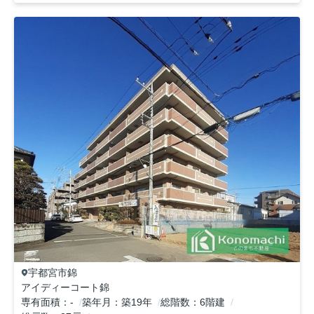
宇都宮市
錦
アイディーコート錦
専有面積
-
築年月
築19年
総階数
6階建