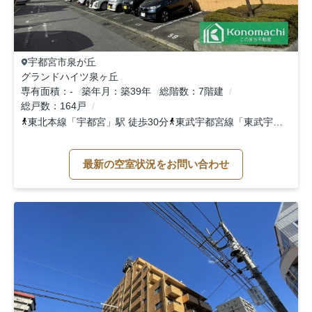
宇都宮市
泉が丘
グランドハイツ泉ヶ丘
専有面積
-
築年月
築39年
総階数
7階建
総戸数
164戸
東北本線
「
宇都宮
」駅 徒歩30分
東武宇都宮線
「
東武宇都宮
」駅
最新の空室状況をお問い合わせ