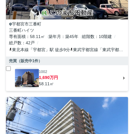
宇都宮市
三番町
三番町ハイツ
専有面積
58.11㎡
築年月
築45年
総階数
10階建
総戸数
42戸
東北本線
「
宇都宮
」駅 徒歩9分
東武宇都宮線
「
東武宇都宮
」駅 
売買（販売中
1
件）
1002
1,690万円
58.11㎡