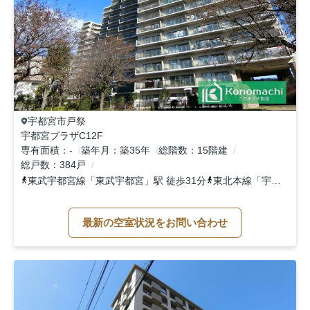
宇都宮市
戸祭
宇都宮プラザC12F
専有面積
-
築年月
築35年
総階数
15階建
総戸数
384戸
東武宇都宮線
「
東武宇都宮
」駅 徒歩31分
東北本線
「
宇都宮
」駅
最新の空室状況をお問い合わせ