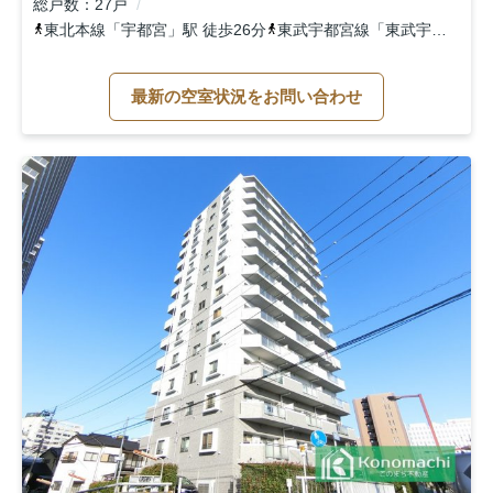
総戸数
27戸
東北本線
「
宇都宮
」駅 徒歩26分
東武宇都宮線
「
東武宇都宮
」駅
最新の空室状況をお問い合わせ