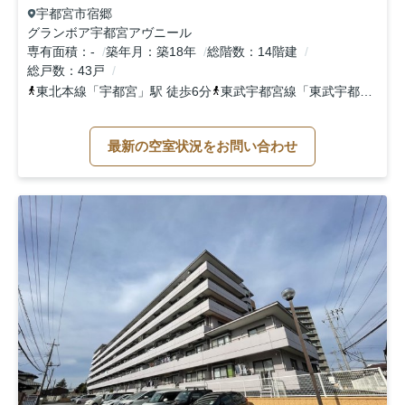
宇都宮市
宿郷
グランボア宇都宮アヴニール
専有面積
-
築年月
築18年
総階数
14階建
総戸数
43戸
東北本線
「
宇都宮
」駅 徒歩6分
東武宇都宮線
「
東武宇都宮
」駅 
最新の空室状況をお問い合わせ