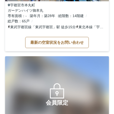
宇都宮市
本丸町
ガーデンハイツ御本丸
専有面積
-
築年月
築28年
総階数
14階建
総戸数
65戸
東武宇都宮線
「
東武宇都宮
」駅 徒歩15分
東北本線
「
宇都宮
」駅
最新の空室状況をお問い合わせ
会員限定