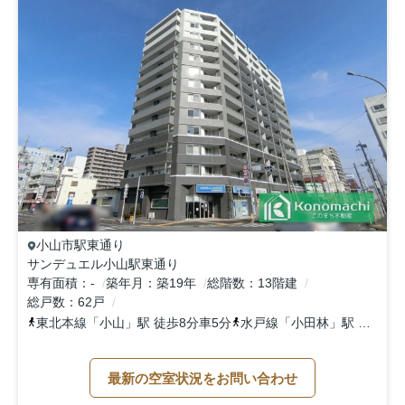
小山市
駅東通り
サンデュエル小山駅東通り
専有面積
-
築年月
築19年
総階数
13階建
総戸数
62戸
東北本線
「
小山
」駅 徒歩8分車5分
水戸線
「
小田林
」駅 徒歩61分
最新の空室状況をお問い合わせ