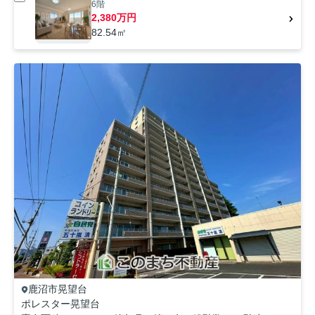
6階
2,380万円
82.54㎡
鹿沼市
晃望台
ポレスター晃望台