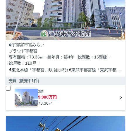
宇都宮市
宮みらい
プラウド宇都宮
専有面積
73.36㎡
築年月
築4年
総階数
15階建
総戸数
110戸
東北本線
「
宇都宮
」駅 徒歩3分
東武宇都宮線
「
東武宇都宮
」駅 
売買（販売中
1
件）
3階
5,980万円
73.36㎡