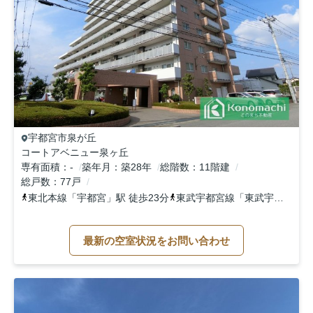
宇都宮市
泉が丘
コートアベニュー泉ヶ丘
専有面積
-
築年月
築28年
総階数
11階建
総戸数
77戸
東北本線
「
宇都宮
」駅 徒歩23分
東武宇都宮線
「
東武宇都宮
」駅
最新の空室状況をお問い合わせ