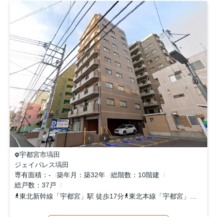
宇都宮市
塙田
ジェイパレス塙田
専有面積
-
築年月
築32年
総階数
10階建
総戸数
37戸
東北新幹線
「
宇都宮
」駅 徒歩17分
東北本線
「
宇都宮
」駅 徒歩19分