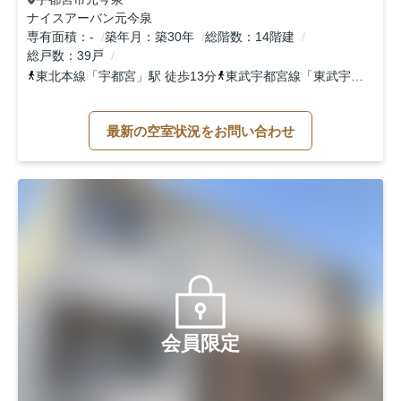
ナイスアーバン元今泉
専有面積
-
築年月
築30年
総階数
14階建
総戸数
39戸
東北本線
「
宇都宮
」駅 徒歩13分
東武宇都宮線
「
東武宇都宮
」駅
最新の空室状況をお問い合わせ
会員限定