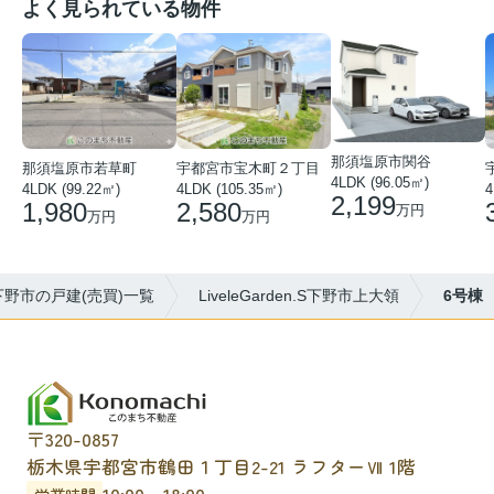
よく見られている物件
那須塩原市関谷
那須塩原市若草町
宇都宮市宝木町２丁目
4LDK (96.05㎡)
4LDK (99.22㎡)
4LDK (105.35㎡)
2,199
1,980
2,580
万円
万円
万円
下野市の戸建(売買)一覧
LiveleGarden.S下野市上大領
6号棟
〒320-0857
栃木県宇都宮市鶴田１丁目2-21 ラフターⅦ 1階
10:00～18:00