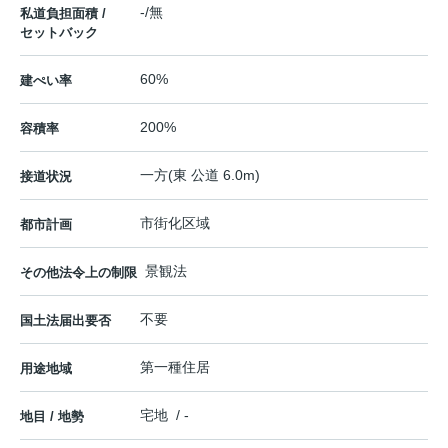
-/無
私道負担面積 /
セットバック
60%
建ぺい率
200%
容積率
一方(東 公道 6.0m)
接道状況
市街化区域
都市計画
景観法
その他法令上の制限
不要
国土法届出要否
第一種住居
用途地域
宅地 / -
地目 / 地勢