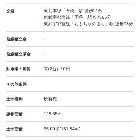
東北本線
「
石橋
」駅 徒歩21分
交通
東武宇都宮線
「
国谷
」駅 徒歩65分
東武宇都宮線
「
おもちゃのまち
」駅 徒歩73分
-
修繕積立金
-
修繕積立基金
有(2台) / 0円
駐車場 / 月額
その他条件
所有権
土地権利
128.35㎡
建物面積
55.00坪(181.84㎡)
土地面積