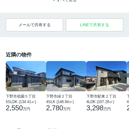
メールで共有する
LINEで共有する
近隣の物件
下野市祇園５丁目
下野市緑２丁目
下野市駅東２丁目
5SLDK (134.41㎡)
4SLK (148.84㎡)
4LDK (107.28㎡)
4
2,550
2,780
3,298
万円
万円
万円