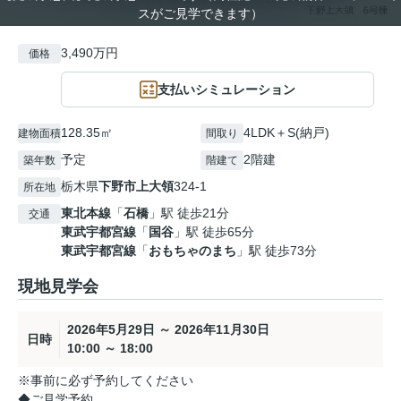
スがご見学できます）
3,490万円
価格
支払いシミュレーション
128.35㎡
4LDK＋S(納戸)
建物面積
間取り
予定
2階建
築年数
階建て
栃木県
下野市
上大領
324-1
所在地
東北本線
「
石橋
」駅 徒歩21分
交通
東武宇都宮線
「
国谷
」駅 徒歩65分
東武宇都宮線
「
おもちゃのまち
」駅 徒歩73分
現地見学会
2026年5月29日 ～ 2026年11月30日
日時
10:00 ～ 18:00
※事前に必ず予約してください
◆ご見学予約