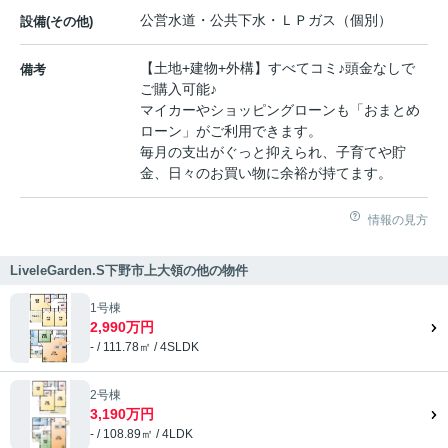
公営水道・公共下水・ＬＰガス（個別）
設備(その他)
【土地+建物+外構】すべてコミ♪頭金なしで
備考
ご購入可能♪
マイカーやショッピングローンも「おまとめ
ローン」がご利用できます。
毎月の支出がぐっと抑えられ、子育てや貯
金、日々のお買い物に余裕が持てます。
情報の見方
LiveleGarden.S下野市上大領の他の物件
1号棟
2,990万円
- / 111.78㎡ / 4SLDK
2号棟
3,190万円
- / 108.89㎡ / 4LDK