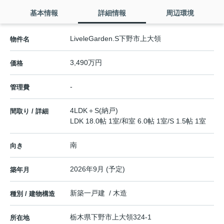
基本情報
詳細情報
周辺環境
LiveleGarden.S下野市上大領
物件名
3,490万円
価格
-
管理費
4LDK＋S(納戸)
間取り / 詳細
LDK 18.0帖 1室
/
和室 6.0帖 1室
/
S 1.5帖 1室
南
向き
2026年9月 (予定)
築年月
新築一戸建 / 木造
種別 / 建物構造
栃木県
下野市
上大領
324-1
所在地