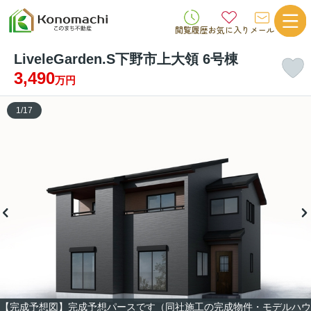
閲覧履歴
お気に入り
メール
LiveleGarden.S下野市上大領 6号棟
3,490
万円
1
/
17
【完成予想図】完成予想パースです（同社施工の完成物件・モデルハウ