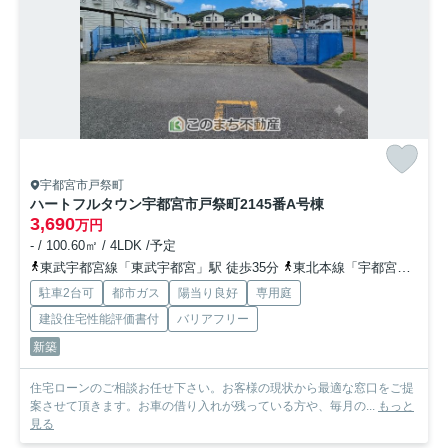
宇都宮市戸祭町
ハートフルタウン宇都宮市戸祭町2145番
A号棟
3,690
万円
- / 100.60㎡ / 4LDK /予定
東武宇都宮線「東武宇都宮」駅 徒歩35分
東北本線「宇都宮」駅 徒歩50分
駐車2台可
都市ガス
陽当り良好
専用庭
建設住宅性能評価書付
バリアフリー
新築
住宅ローンのご相談お任せ下さい。お客様の現状から最適な窓口をご提
案させて頂きます。お車の借り入れが残っている方や、毎月の...
もっと
見る