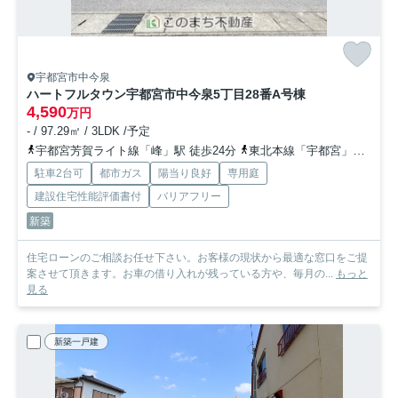
宇都宮市中今泉
ハートフルタウン宇都宮市中今泉5丁目28番
A号棟
4,590
万円
- / 97.29㎡ / 3LDK /予定
宇都宮芳賀ライト線「峰」駅 徒歩24分
東北本線「宇都宮」駅 徒歩33分
駐車2台可
都市ガス
陽当り良好
専用庭
建設住宅性能評価書付
バリアフリー
新築
住宅ローンのご相談お任せ下さい。お客様の現状から最適な窓口をご提
案させて頂きます。お車の借り入れが残っている方や、毎月の...
もっと
見る
新築一戸建