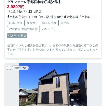
グラファーレ宇都宮市峰町3期
2号棟
3,980
万円
- / 113.44㎡ / 4LDK /新築
宇都宮芳賀ライト線「峰」駅 徒歩18分
東北本線「宇都宮」駅 徒歩34分
駐車2台可
都市ガス
陽当り良好
専用庭
建設住宅性能評価書付
バリアフリー
パノラマ
新築
住宅ローンのご相談お任せ下さい。お客様の現状から最適な窓口をご提
案させて頂きます。お車の借り入れが残っている方や、毎月の...
もっと
見る
新築一戸建