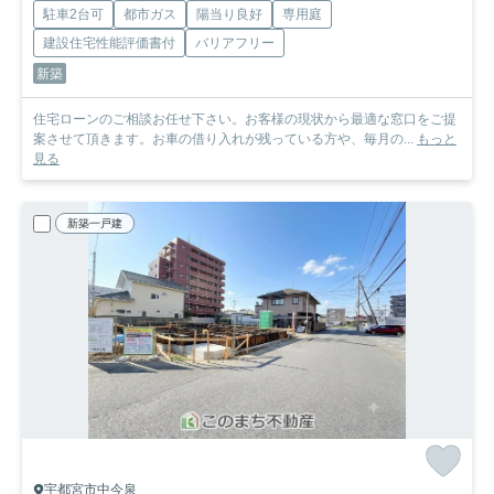
駐車2台可
都市ガス
陽当り良好
専用庭
建設住宅性能評価書付
バリアフリー
新築
住宅ローンのご相談お任せ下さい。お客様の現状から最適な窓口をご提
案させて頂きます。お車の借り入れが残っている方や、毎月の...
もっと
見る
新築一戸建
宇都宮市中今泉