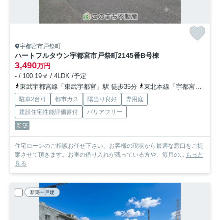
宇都宮市戸祭町
ハートフルタウン宇都宮市戸祭町2145番
B号棟
3,490
万円
- / 100.19㎡ / 4LDK /予定
東武宇都宮線「東武宇都宮」駅 徒歩35分
東北本線「宇都宮」駅 徒歩50分
駐車2台可
都市ガス
陽当り良好
専用庭
建設住宅性能評価書付
バリアフリー
新築
住宅ローンのご相談お任せ下さい。お客様の現状から最適な窓口をご提
案させて頂きます。お車の借り入れが残っている方や、毎月の...
もっと
見る
新築一戸建