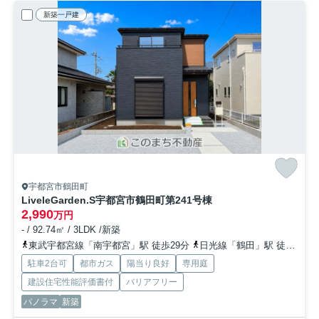
新築一戸建
宇都宮市鶴田町
LiveleGarden.S宇都宮市鶴田町第24
1号棟
2,990
万円
- / 92.74㎡ / 3LDK /新築
東武宇都宮線「南宇都宮」駅 徒歩29分
日光線「鶴田」駅 徒歩25分
駐車2台可
都市ガス
陽当り良好
専用庭
建設住宅性能評価書付
バリアフリー
パノラマ
新築