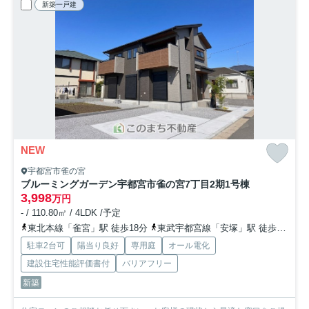
新築一戸建
NEW
宇都宮市雀の宮
ブルーミングガーデン宇都宮市雀の宮7丁目2期
1号棟
3,998
万円
- / 110.80㎡ / 4LDK /予定
東北本線「雀宮」駅 徒歩18分
東武宇都宮線「安塚」駅 徒歩47分
駐車2台可
陽当り良好
専用庭
オール電化
建設住宅性能評価書付
バリアフリー
新築