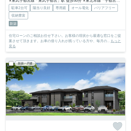
東武宇都宮線「東武宇都宮」駅 徒歩50分
東北本線「宇都宮」駅 徒歩68分
駐車2台可
陽当り良好
専用庭
オール電化
バリアフリー
収納豊富
新築
住宅ローンのご相談お任せ下さい。お客様の現状から最適な窓口をご提
案させて頂きます。お車の借り入れが残っている方や、毎月の...
もっと
見る
新築一戸建