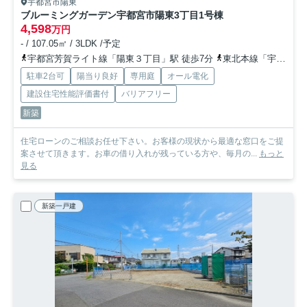
宇都宮市陽東
ブルーミングガーデン宇都宮市陽東3丁目
1号棟
4,598
万円
- / 107.05㎡ / 3LDK /予定
宇都宮芳賀ライト線「陽東３丁目」駅 徒歩7分
東北本線「宇都宮」駅 徒歩36分
駐車2台可
陽当り良好
専用庭
オール電化
建設住宅性能評価書付
バリアフリー
新築
住宅ローンのご相談お任せ下さい。お客様の現状から最適な窓口をご提
案させて頂きます。お車の借り入れが残っている方や、毎月の...
もっと
見る
新築一戸建