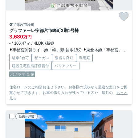
宇都宮市峰町
グラファーレ宇都宮市峰町3期
1号棟
3,680
万円
- / 105.47㎡ / 4LDK /新築
宇都宮芳賀ライト線「峰」駅 徒歩18分
東北本線「宇都宮」駅 徒歩34分
駐車2台可
都市ガス
陽当り良好
専用庭
建設住宅性能評価書付
バリアフリー
パノラマ
新築
住宅ローンのご相談お任せ下さい。お客様の現状から最適な窓口をご提
案させて頂きます。お車の借り入れが残っている方や、毎月の...
もっと
見る
新築一戸建