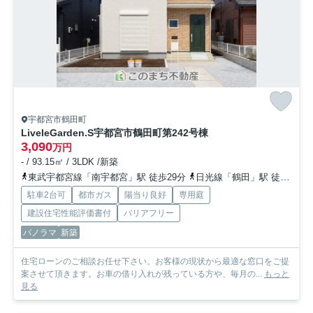
宇都宮市鶴田町
LiveleGarden.S宇都宮市鶴田町第24
2号棟
3,090
万円
- / 93.15㎡ / 3LDK /新築
東武宇都宮線「南宇都宮」駅 徒歩29分
日光線「鶴田」駅 徒歩25分
駐車2台可
都市ガス
陽当り良好
専用庭
建設住宅性能評価書付
バリアフリー
パノラマ
新築
住宅ローンのご相談お任せ下さい。お客様の現状から最適な窓口をご提
案させて頂きます。お車の借り入れが残っている方や、毎月の...
もっと
見る