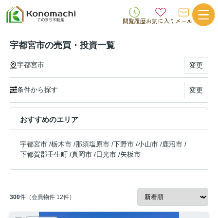
閲覧履歴
お気に入り
メール
宇都宮市の売買・投資一覧
宇都宮市
変更
条件から探す
変更
おすすめのエリア
宇都宮市
/
栃木市
/
那須塩原市
/
下野市
/
小山市
/
鹿沼市
/
下都賀郡壬生町
/
真岡市
/
日光市
/
矢板市
300
件（会員物件 12件）