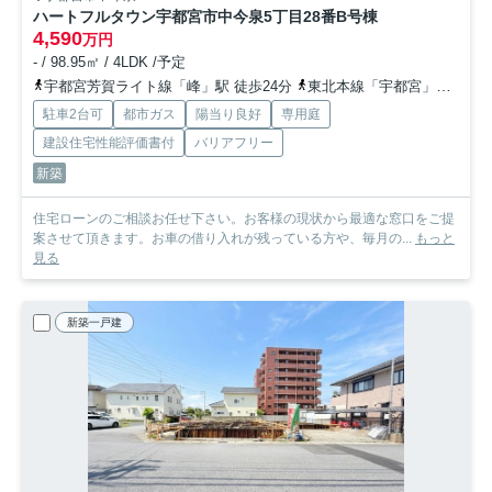
ハートフルタウン宇都宮市中今泉5丁目28番
B号棟
4,590
万円
- / 98.95㎡ / 4LDK /予定
宇都宮芳賀ライト線「峰」駅 徒歩24分
東北本線「宇都宮」駅 徒歩33分
駐車2台可
都市ガス
陽当り良好
専用庭
建設住宅性能評価書付
バリアフリー
新築
住宅ローンのご相談お任せ下さい。お客様の現状から最適な窓口をご提
案させて頂きます。お車の借り入れが残っている方や、毎月の...
もっと
見る
新築一戸建