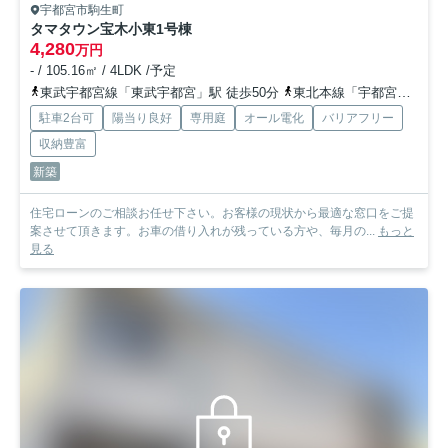
宇都宮市駒生町
タマタウン宝木小東
1号棟
4,280
万円
- / 105.16㎡ / 4LDK /予定
東武宇都宮線「東武宇都宮」駅 徒歩50分
東北本線「宇都宮」駅 徒歩68分
駐車2台可
陽当り良好
専用庭
オール電化
バリアフリー
収納豊富
新築
住宅ローンのご相談お任せ下さい。お客様の現状から最適な窓口をご提
案させて頂きます。お車の借り入れが残っている方や、毎月の...
もっと
見る