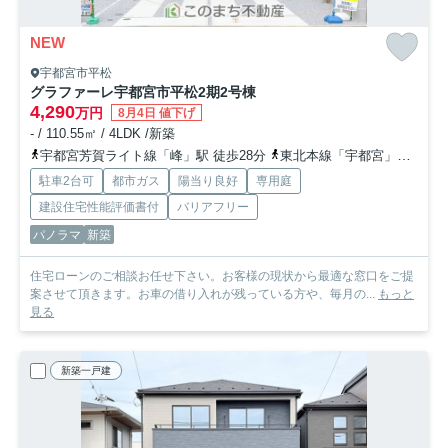
NEW
宇都宮市平松
グラファーレ宇都宮市平松2期
2号棟
4,290
万円
8月4日 値下げ
- / 110.55㎡ / 4LDK /新築
宇都宮芳賀ライト線「峰」駅 徒歩28分
東北本線「宇都宮」駅 徒歩38分
駐車2台可
都市ガス
陽当り良好
専用庭
建設住宅性能評価書付
バリアフリー
パノラマ
新築
住宅ローンのご相談お任せ下さい。お客様の現状から最適な窓口をご提
案させて頂きます。お車の借り入れが残っている方や、毎月の...
もっと
見る
新築一戸建