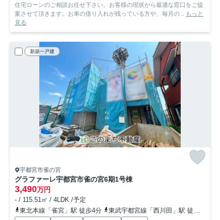
住宅ローンのご相談お任せ下さい。お客様の現状から最適な窓口をご提
案させて頂きます。お車の借り入れが残っている方や、毎月の...
もっと
見る
新築一戸建
宇都宮市雀の宮
グラファーレ宇都宮市雀の宮6期
1号棟
3,490
万円
- / 115.51㎡ / 4LDK /予定
東北本線「雀宮」駅 徒歩4分
東武宇都宮線「西川田」駅 徒歩44分