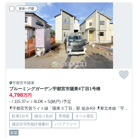
新築一戸建
宇都宮市陽東
ブルーミングガーデン宇都宮市陽東4丁目
1号棟
4,798
万円
- / 115.37㎡ / 4LDK＋S(納戸) /予定
宇都宮芳賀ライト線「陽東３丁目」駅 徒歩4分
東北本線「宇都宮」駅 徒歩33分
駐車2台可
陽当り良好
専用庭
オール電化
建設住宅性能評価書付
バリアフリー
新築