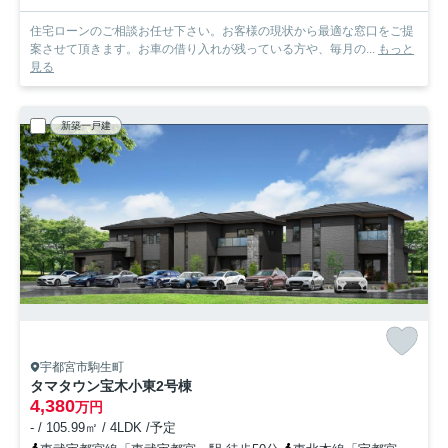
住宅ローンのご相談お任せ下さい。お客様の現状から最適な窓口をご提
案させて頂きます。お車の借り入れが残っている方や、毎月の...
もっと
見る
新築一戸建
宇都宮市駒生町
タマタウン宝木小東
2号棟
4,380
万円
- / 105.99㎡ / 4LDK /予定