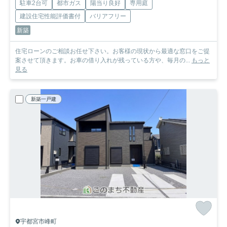
駐車2台可
都市ガス
陽当り良好
専用庭
建設住宅性能評価書付
バリアフリー
新築
住宅ローンのご相談お任せ下さい。お客様の現状から最適な窓口をご提
案させて頂きます。お車の借り入れが残っている方や、毎月の...
もっと
見る
新築一戸建
宇都宮市峰町