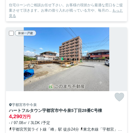
住宅ローンのご相談お任せ下さい。お客様の現状から最適な窓口をご提
案させて頂きます。お車の借り入れが残っている方や、毎月の...
もっと
見る
新築一戸建
宇都宮市中今泉
ハートフルタウン宇都宮市中今泉5丁目28番
C号棟
4,290
万円
- / 97.08㎡ / 3LDK /予定
宇都宮芳賀ライト線「峰」駅 徒歩24分
東北本線「宇都宮」駅 徒歩33分