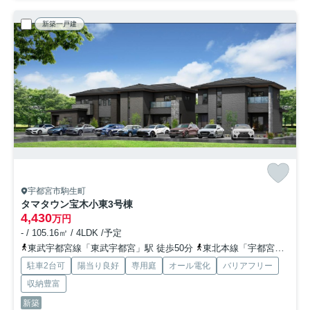
新築一戸建
宇都宮市駒生町
タマタウン宝木小東
3号棟
4,430
万円
- / 105.16㎡ / 4LDK /予定
東武宇都宮線「東武宇都宮」駅 徒歩50分
東北本線「宇都宮」駅 徒歩68分
駐車2台可
陽当り良好
専用庭
オール電化
バリアフリー
収納豊富
新築