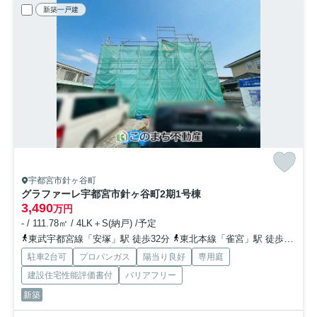
新築一戸建
宇都宮市針ヶ谷町
グラファーレ宇都宮市針ヶ谷町2期
1号棟
3,490
万円
- / 111.78㎡ / 4LK＋S(納戸) /予定
東武宇都宮線「安塚」駅 徒歩32分
東北本線「雀宮」駅 徒歩30分
駐車2台可
プロパンガス
陽当り良好
専用庭
建設住宅性能評価書付
バリアフリー
新築