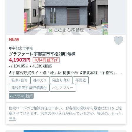
NEW
宇都宮市平松
グラファーレ宇都宮市平松2期
1号棟
4,190
万円
8月4日 値下げ
- / 104.95㎡ / 4LDK /新築
宇都宮芳賀ライト線「峰」駅 徒歩28分
東北本線「宇都宮」駅 徒歩38分
駐車2台可
都市ガス
陽当り良好
専用庭
建設住宅性能評価書付
バリアフリー
パノラマ
新築
住宅ローンのご相談お任せ下さい。お客様の現状から最適な窓口をご提
案させて頂きます。お車の借り入れが残っている方や、毎月の...
もっと
見る