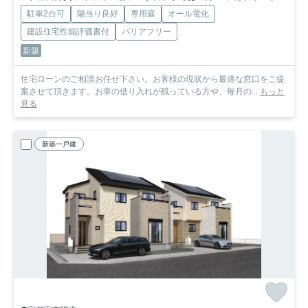
駐車2台可
陽当り良好
専用庭
オール電化
建設住宅性能評価書付
バリアフリー
新築
住宅ローンのご相談お任せ下さい。お客様の現状から最適な窓口をご提
案させて頂きます。お車の借り入れが残っている方や、毎月の...
もっと
見る
新築一戸建