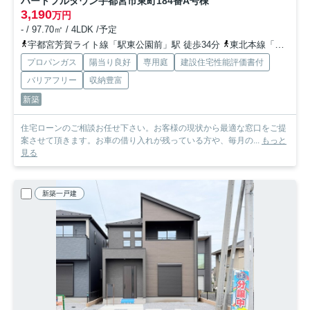
ハートフルタウン宇都宮市東町184番
A号棟
3,190
万円
- / 97.70㎡ / 4LDK /予定
宇都宮芳賀ライト線「駅東公園前」駅 徒歩34分
東北本線「宇都宮」駅 徒歩40分
プロパンガス
陽当り良好
専用庭
建設住宅性能評価書付
バリアフリー
収納豊富
新築
住宅ローンのご相談お任せ下さい。お客様の現状から最適な窓口をご提
案させて頂きます。お車の借り入れが残っている方や、毎月の...
もっと
見る
新築一戸建