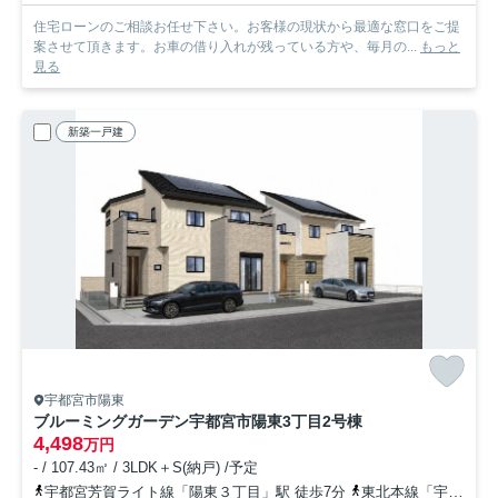
住宅ローンのご相談お任せ下さい。お客様の現状から最適な窓口をご提
案させて頂きます。お車の借り入れが残っている方や、毎月の...
もっと
見る
新築一戸建
宇都宮市陽東
ブルーミングガーデン宇都宮市陽東3丁目
2号棟
4,498
万円
- / 107.43㎡ / 3LDK＋S(納戸) /予定
宇都宮芳賀ライト線「陽東３丁目」駅 徒歩7分
東北本線「宇都宮」駅 徒歩36分