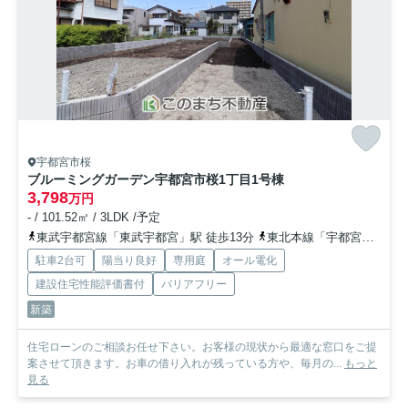
宇都宮市桜
ブルーミングガーデン宇都宮市桜1丁目
1号棟
3,798
万円
- / 101.52㎡ / 3LDK /予定
東武宇都宮線「東武宇都宮」駅 徒歩13分
東北本線「宇都宮」駅 徒歩34分
駐車2台可
陽当り良好
専用庭
オール電化
建設住宅性能評価書付
バリアフリー
新築
住宅ローンのご相談お任せ下さい。お客様の現状から最適な窓口をご提
案させて頂きます。お車の借り入れが残っている方や、毎月の...
もっと
見る