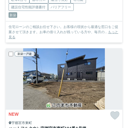
建設住宅性能評価書付
バリアフリー
新築
住宅ローンのご相談お任せ下さい。お客様の現状から最適な窓口をご提
案させて頂きます。お車の借り入れが残っている方や、毎月の...
もっと
見る
新築一戸建
NEW
宇都宮市東町