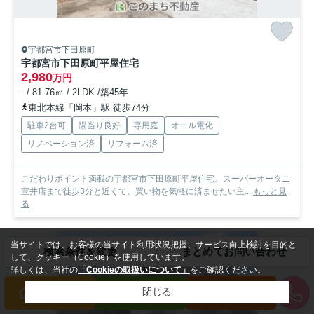
宇都宮市下田原町
宇都宮市下田原町平屋住宅
2,980
万円
- / 81.76㎡ / 2LDK /築45年
東北本線「岡本」駅 徒歩74分
駐車2台可
陽当り良好
専用庭
オール電化
リノベーション済
リフォーム済
こだわりポイント満載の宇都宮市下田原町平屋住宅。スーパーオータニ
宝井店まで徒歩3分と近くて、買い物を気軽に済ませたい主...
もっと見
る
当サイトでは、お客様の当サイト利用状況把握、サービス向上検討を目的と
新築一戸建
検索条件を変更
まとめてお問い合わせ
して、クッキー（Cookie）を使用しています。
詳しくは、当社の
「Cookieの取扱いについて」
をご確認ください。
閉じる
買いたい方
売りたい方
来店予約