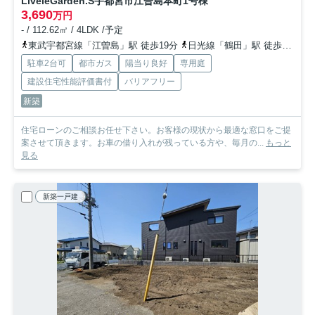
LiveleGarden.S宇都宮市江曽島本町
1号棟
3,690
万円
- / 112.62㎡ / 4LDK /予定
東武宇都宮線「江曽島」駅 徒歩19分
日光線「鶴田」駅 徒歩32分
駐車2台可
都市ガス
陽当り良好
専用庭
建設住宅性能評価書付
バリアフリー
新築
住宅ローンのご相談お任せ下さい。お客様の現状から最適な窓口をご提
案させて頂きます。お車の借り入れが残っている方や、毎月の...
もっと
見る
新築一戸建