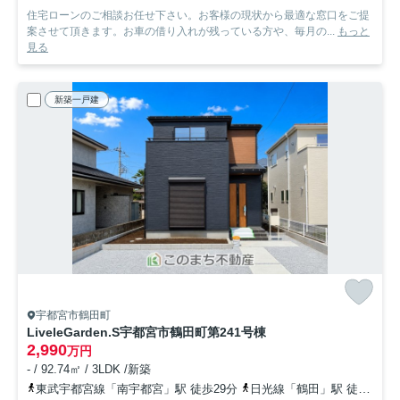
住宅ローンのご相談お任せ下さい。お客様の現状から最適な窓口をご提
案させて頂きます。お車の借り入れが残っている方や、毎月の...
もっと
見る
新築一戸建
宇都宮市鶴田町
LiveleGarden.S宇都宮市鶴田町第24
1号棟
2,990
万円
- / 92.74㎡ / 3LDK /新築
東武宇都宮線「南宇都宮」駅 徒歩29分
日光線「鶴田」駅 徒歩25分