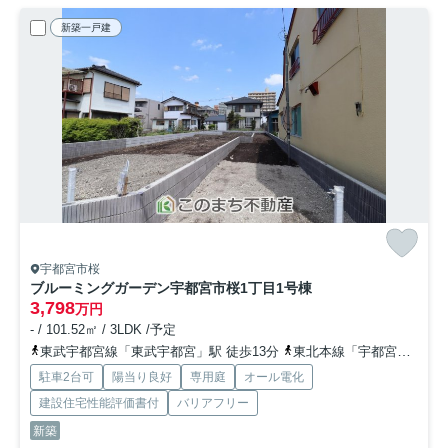
新築一戸建
宇都宮市桜
ブルーミングガーデン宇都宮市桜1丁目
1号棟
3,798
万円
- / 101.52㎡ / 3LDK /予定
東武宇都宮線「東武宇都宮」駅 徒歩13分
東北本線「宇都宮」駅 徒歩34分
駐車2台可
陽当り良好
専用庭
オール電化
建設住宅性能評価書付
バリアフリー
新築