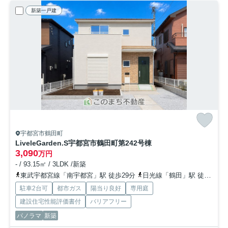
新築一戸建
宇都宮市鶴田町
LiveleGarden.S宇都宮市鶴田町第24
2号棟
3,090
万円
- / 93.15㎡ / 3LDK /新築
東武宇都宮線「南宇都宮」駅 徒歩29分
日光線「鶴田」駅 徒歩25分
駐車2台可
都市ガス
陽当り良好
専用庭
建設住宅性能評価書付
バリアフリー
パノラマ
新築