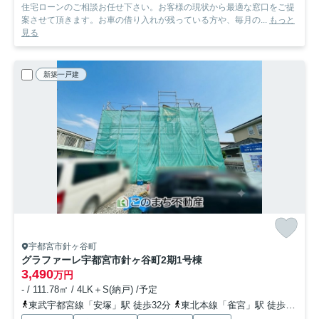
住宅ローンのご相談お任せ下さい。お客様の現状から最適な窓口をご提
案させて頂きます。お車の借り入れが残っている方や、毎月の...
もっと
見る
新築一戸建
宇都宮市針ヶ谷町
グラファーレ宇都宮市針ヶ谷町2期
1号棟
3,490
万円
- / 111.78㎡ / 4LK＋S(納戸) /予定
東武宇都宮線「安塚」駅 徒歩32分
東北本線「雀宮」駅 徒歩30分