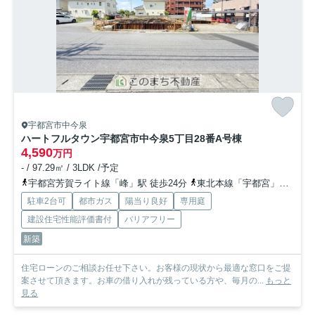
宇都宮市中今泉
ハートフルタウン宇都宮市中今泉5丁目28番
A号棟
4,590
万円
- / 97.29㎡ / 3LDK /予定
宇都宮芳賀ライト線「峰」駅 徒歩24分
東北本線「宇都宮」駅 徒歩33分
駐車2台可
都市ガス
陽当り良好
専用庭
建設住宅性能評価書付
バリアフリー
新築
住宅ローンのご相談お任せ下さい。お客様の現状から最適な窓口をご提
案させて頂きます。お車の借り入れが残っている方や、毎月の...
もっと
見る