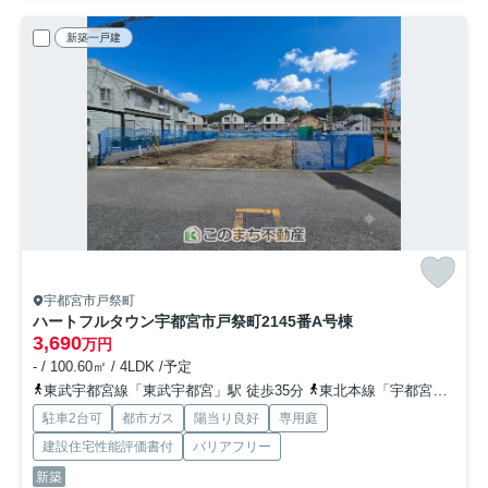
新築一戸建
宇都宮市戸祭町
ハートフルタウン宇都宮市戸祭町2145番
A号棟
3,690
万円
- / 100.60㎡ / 4LDK /予定
東武宇都宮線「東武宇都宮」駅 徒歩35分
東北本線「宇都宮」駅 徒歩50分
駐車2台可
都市ガス
陽当り良好
専用庭
建設住宅性能評価書付
バリアフリー
新築