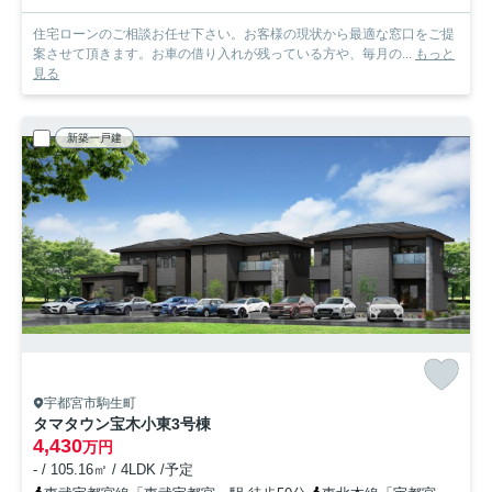
住宅ローンのご相談お任せ下さい。お客様の現状から最適な窓口をご提
案させて頂きます。お車の借り入れが残っている方や、毎月の...
もっと
見る
新築一戸建
宇都宮市駒生町
タマタウン宝木小東
3号棟
4,430
万円
- / 105.16㎡ / 4LDK /予定