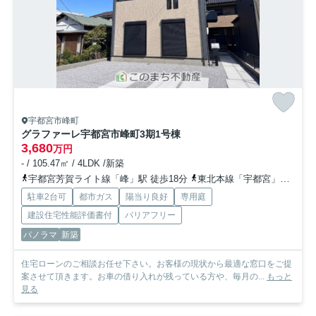
宇都宮市峰町
グラファーレ宇都宮市峰町3期
1号棟
3,680
万円
- / 105.47㎡ / 4LDK /新築
宇都宮芳賀ライト線「峰」駅 徒歩18分
東北本線「宇都宮」駅 徒歩34分
駐車2台可
都市ガス
陽当り良好
専用庭
建設住宅性能評価書付
バリアフリー
パノラマ
新築
住宅ローンのご相談お任せ下さい。お客様の現状から最適な窓口をご提
案させて頂きます。お車の借り入れが残っている方や、毎月の...
もっと
見る