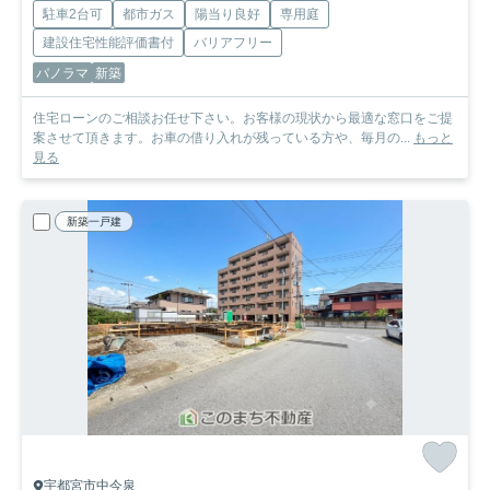
駐車2台可
都市ガス
陽当り良好
専用庭
建設住宅性能評価書付
バリアフリー
パノラマ
新築
住宅ローンのご相談お任せ下さい。お客様の現状から最適な窓口をご提
案させて頂きます。お車の借り入れが残っている方や、毎月の...
もっと
見る
新築一戸建
宇都宮市中今泉