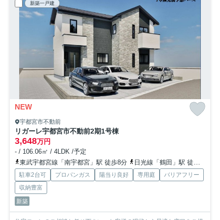
新築一戸建
NEW
宇都宮市不動前
リガーレ宇都宮市不動前2期
1号棟
3,648
万円
- / 106.06㎡ / 4LDK /予定
東武宇都宮線「南宇都宮」駅 徒歩8分
日光線「鶴田」駅 徒歩29分
駐車2台可
プロパンガス
陽当り良好
専用庭
バリアフリー
収納豊富
新築