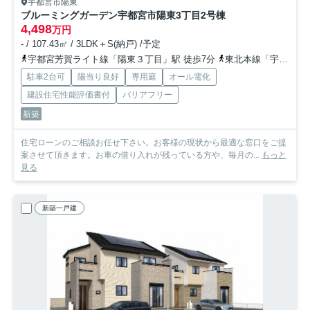
宇都宮市陽東
ブルーミングガーデン宇都宮市陽東3丁目
2号棟
4,498
万円
- / 107.43㎡ / 3LDK＋S(納戸) /予定
宇都宮芳賀ライト線「陽東３丁目」駅 徒歩7分
東北本線「宇都宮」駅 徒歩36分
駐車2台可
陽当り良好
専用庭
オール電化
建設住宅性能評価書付
バリアフリー
新築
住宅ローンのご相談お任せ下さい。お客様の現状から最適な窓口をご提
案させて頂きます。お車の借り入れが残っている方や、毎月の...
もっと
見る
新築一戸建