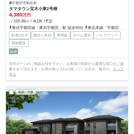
宇都宮市駒生町
タマタウン宝木小東
2号棟
4,380
万円
- / 105.99㎡ / 4LDK /予定
東武宇都宮線「東武宇都宮」駅 徒歩50分
東北本線「宇都宮」駅 徒歩68分
駐車2台可
陽当り良好
専用庭
オール電化
バリアフリー
収納豊富
新築
住宅ローンのご相談お任せ下さい。お客様の現状から最適な窓口をご提
案させて頂きます。お車の借り入れが残っている方や、毎月の...
もっと
見る
新築一戸建