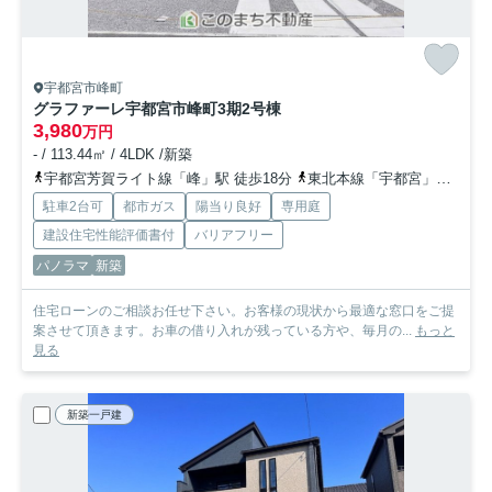
宇都宮市峰町
グラファーレ宇都宮市峰町3期
2号棟
3,980
万円
- / 113.44㎡ / 4LDK /新築
宇都宮芳賀ライト線「峰」駅 徒歩18分
東北本線「宇都宮」駅 徒歩34分
駐車2台可
都市ガス
陽当り良好
専用庭
建設住宅性能評価書付
バリアフリー
パノラマ
新築
住宅ローンのご相談お任せ下さい。お客様の現状から最適な窓口をご提
案させて頂きます。お車の借り入れが残っている方や、毎月の...
もっと
見る
新築一戸建