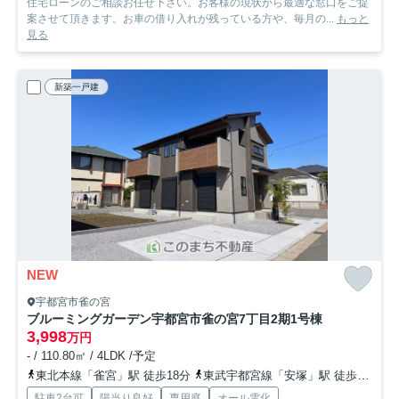
住宅ローンのご相談お任せ下さい。お客様の現状から最適な窓口をご提
案させて頂きます。お車の借り入れが残っている方や、毎月の...
もっと
見る
新築一戸建
NEW
宇都宮市雀の宮
ブルーミングガーデン宇都宮市雀の宮7丁目2期
1号棟
3,998
万円
- / 110.80㎡ / 4LDK /予定
東北本線「雀宮」駅 徒歩18分
東武宇都宮線「安塚」駅 徒歩47分
駐車2台可
陽当り良好
専用庭
オール電化