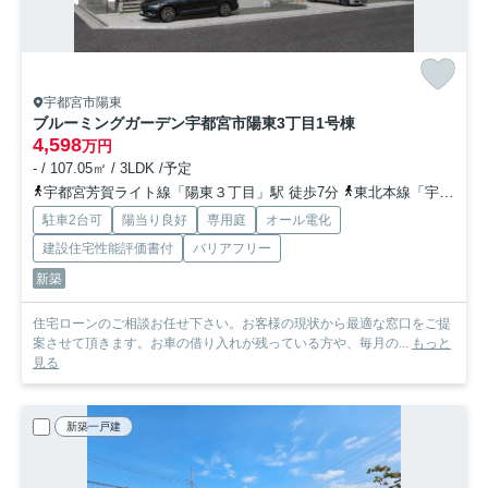
宇都宮市陽東
ブルーミングガーデン宇都宮市陽東3丁目
1号棟
4,598
万円
- / 107.05㎡ / 3LDK /予定
宇都宮芳賀ライト線「陽東３丁目」駅 徒歩7分
東北本線「宇都宮」駅 徒歩36分
駐車2台可
陽当り良好
専用庭
オール電化
建設住宅性能評価書付
バリアフリー
新築
住宅ローンのご相談お任せ下さい。お客様の現状から最適な窓口をご提
案させて頂きます。お車の借り入れが残っている方や、毎月の...
もっと
見る
新築一戸建