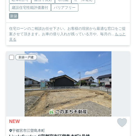
建設住宅性能評価書付
バリアフリー
新築
住宅ローンのご相談お任せ下さい。お客様の現状から最適な窓口をご提
案させて頂きます。お車の借り入れが残っている方や、毎月の...
もっと
見る
新築一戸建
NEW
宇都宮市江曽島本町