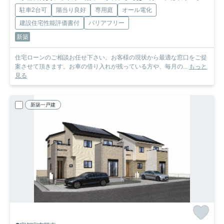
駐車2台可
陽当り良好
専用庭
オール電化
建設住宅性能評価書付
バリアフリー
新築
住宅ローンのご相談お任せ下さい。お客様の現状から最適な窓口をご提
案させて頂きます。お車の借り入れが残っている方や、毎月の...
もっと
見る
新築一戸建