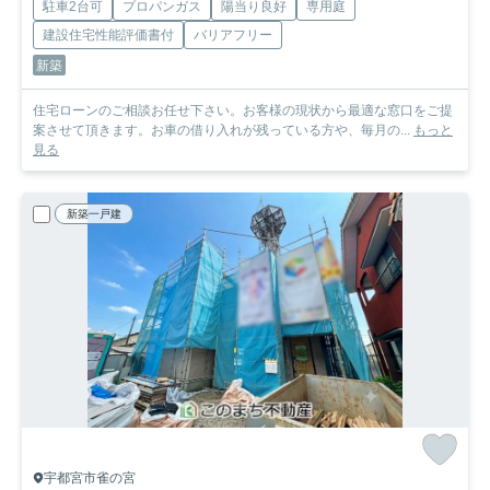
駐車2台可
プロパンガス
陽当り良好
専用庭
建設住宅性能評価書付
バリアフリー
新築
住宅ローンのご相談お任せ下さい。お客様の現状から最適な窓口をご提
案させて頂きます。お車の借り入れが残っている方や、毎月の...
もっと
見る
新築一戸建
宇都宮市雀の宮