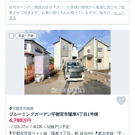
住宅ローンのご相談お任せ下さい。お客様の現状から最適な窓口をご提
案させて頂きます。お車の借り入れが残っている方や、毎月の...
もっと
見る
新築一戸建
宇都宮市陽東
ブルーミングガーデン宇都宮市陽東4丁目
1号棟
4,798
万円
- / 115.37㎡ / 4LDK＋S(納戸) /予定
宇都宮芳賀ライト線「陽東３丁目」駅 徒歩4分
東北本線「宇都宮」駅 徒歩33分