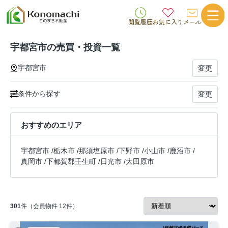
閲覧履歴
お気に入り
メール
宇都宮市の売買・投資一覧
宇都宮市
変更
条件から探す
変更
おすすめのエリア
宇都宮市
/
栃木市
/
那須塩原市
/
下野市
/
小山市
/
鹿沼市
/
真岡市
/
下都賀郡壬生町
/
日光市
/
大田原市
301
件（会員物件 12件）