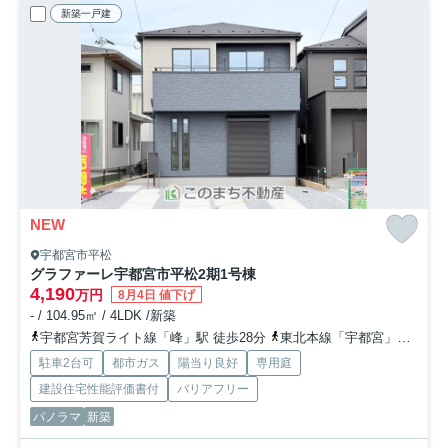
新築一戸建
NEW
宇都宮市平松
グラファーレ宇都宮市平松2期
1号棟
4,190
万円
8月4日 値下げ
- / 104.95㎡ / 4LDK /新築
宇都宮芳賀ライト線「峰」駅 徒歩28分
東北本線「宇都宮」駅 徒歩38分
駐車2台可
都市ガス
陽当り良好
専用庭
建設住宅性能評価書付
バリアフリー
パノラマ
新築