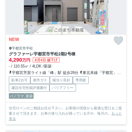
NEW
宇都宮市平松
グラファーレ宇都宮市平松2期
2号棟
4,290
万円
8月4日 値下げ
- / 110.55㎡ / 4LDK /新築
宇都宮芳賀ライト線「峰」駅 徒歩28分
東北本線「宇都宮」駅 徒歩38分
駐車2台可
都市ガス
陽当り良好
専用庭
建設住宅性能評価書付
バリアフリー
パノラマ
新築
住宅ローンのご相談お任せ下さい。お客様の現状から最適な窓口をご提
案させて頂きます。お車の借り入れが残っている方や、毎月の...
もっと
見る