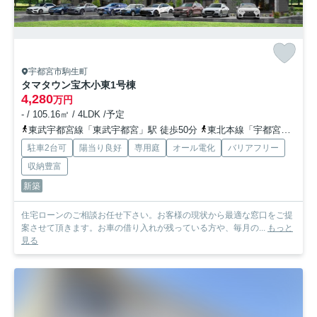
宇都宮市駒生町
タマタウン宝木小東
1号棟
4,280
万円
- / 105.16㎡ / 4LDK /予定
東武宇都宮線「東武宇都宮」駅 徒歩50分
東北本線「宇都宮」駅 徒歩68分
駐車2台可
陽当り良好
専用庭
オール電化
バリアフリー
収納豊富
新築
住宅ローンのご相談お任せ下さい。お客様の現状から最適な窓口をご提
案させて頂きます。お車の借り入れが残っている方や、毎月の...
もっと
見る