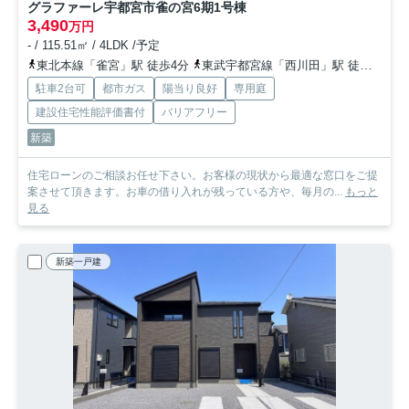
グラファーレ宇都宮市雀の宮6期
1号棟
3,490
万円
- / 115.51㎡ / 4LDK /予定
東北本線「雀宮」駅 徒歩4分
東武宇都宮線「西川田」駅 徒歩44分
駐車2台可
都市ガス
陽当り良好
専用庭
建設住宅性能評価書付
バリアフリー
新築
住宅ローンのご相談お任せ下さい。お客様の現状から最適な窓口をご提
案させて頂きます。お車の借り入れが残っている方や、毎月の...
もっと
見る
新築一戸建