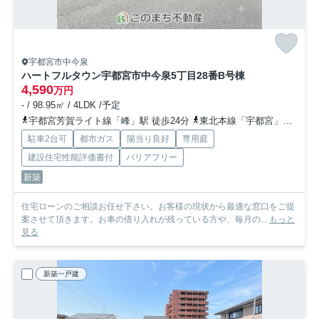
宇都宮市中今泉
ハートフルタウン宇都宮市中今泉5丁目28番
B号棟
4,590
万円
- / 98.95㎡ / 4LDK /予定
宇都宮芳賀ライト線「峰」駅 徒歩24分
東北本線「宇都宮」駅 徒歩33分
駐車2台可
都市ガス
陽当り良好
専用庭
建設住宅性能評価書付
バリアフリー
新築
住宅ローンのご相談お任せ下さい。お客様の現状から最適な窓口をご提
案させて頂きます。お車の借り入れが残っている方や、毎月の...
もっと
見る
新築一戸建