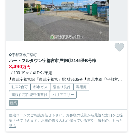
宇都宮市戸祭町
ハートフルタウン宇都宮市戸祭町2145番
B号棟
3,490
万円
- / 100.19㎡ / 4LDK /予定
東武宇都宮線「東武宇都宮」駅 徒歩35分
東北本線「宇都宮」駅 徒歩50分
駐車2台可
都市ガス
陽当り良好
専用庭
建設住宅性能評価書付
バリアフリー
新築
住宅ローンのご相談お任せ下さい。お客様の現状から最適な窓口をご提
案させて頂きます。お車の借り入れが残っている方や、毎月の...
もっと
見る