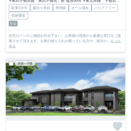
東武宇都宮線「東武宇都宮」駅 徒歩50分
東北本線「宇都宮」駅 徒歩68分
駐車2台可
陽当り良好
専用庭
オール電化
バリアフリー
収納豊富
新築
住宅ローンのご相談お任せ下さい。お客様の現状から最適な窓口をご提
案させて頂きます。お車の借り入れが残っている方や、毎月の...
もっと
見る
新築一戸建