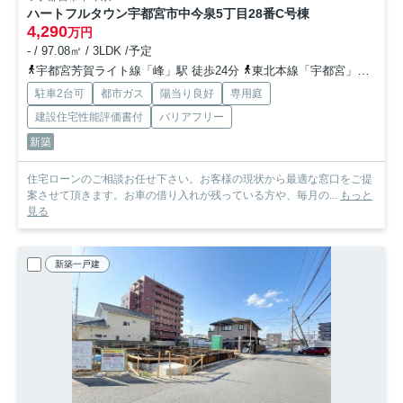
ハートフルタウン宇都宮市中今泉5丁目28番
C号棟
4,290
万円
- / 97.08㎡ / 3LDK /予定
宇都宮芳賀ライト線「峰」駅 徒歩24分
東北本線「宇都宮」駅 徒歩33分
駐車2台可
都市ガス
陽当り良好
専用庭
建設住宅性能評価書付
バリアフリー
新築
住宅ローンのご相談お任せ下さい。お客様の現状から最適な窓口をご提
案させて頂きます。お車の借り入れが残っている方や、毎月の...
もっと
見る
新築一戸建