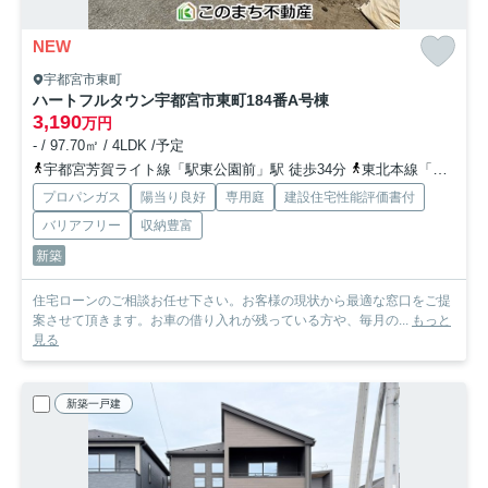
NEW
宇都宮市東町
ハートフルタウン宇都宮市東町184番
A号棟
3,190
万円
- / 97.70㎡ / 4LDK /予定
宇都宮芳賀ライト線「駅東公園前」駅 徒歩34分
東北本線「宇都宮」駅 徒歩40分
プロパンガス
陽当り良好
専用庭
建設住宅性能評価書付
バリアフリー
収納豊富
新築
住宅ローンのご相談お任せ下さい。お客様の現状から最適な窓口をご提
案させて頂きます。お車の借り入れが残っている方や、毎月の...
もっと
見る
新築一戸建