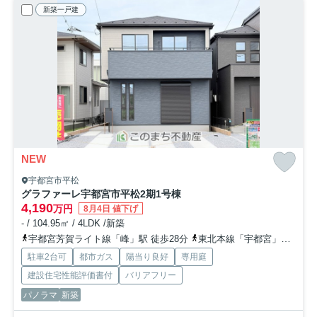
新築一戸建
NEW
宇都宮市平松
グラファーレ宇都宮市平松2期
1号棟
4,190
万円
8月4日 値下げ
- / 104.95㎡ / 4LDK /新築
宇都宮芳賀ライト線「峰」駅 徒歩28分
東北本線「宇都宮」駅 徒歩38分
駐車2台可
都市ガス
陽当り良好
専用庭
建設住宅性能評価書付
バリアフリー
パノラマ
新築