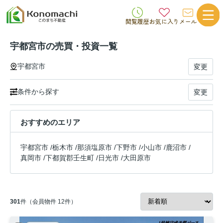
閲覧履歴
お気に入り
メール
宇都宮市の売買・投資一覧
宇都宮市
変更
条件から探す
変更
おすすめのエリア
宇都宮市
/
栃木市
/
那須塩原市
/
下野市
/
小山市
/
鹿沼市
/
真岡市
/
下都賀郡壬生町
/
日光市
/
大田原市
301
件（会員物件 12件）