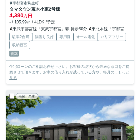
宇都宮市駒生町
タマタウン宝木小東
2号棟
4,380
万円
- / 105.99㎡ / 4LDK /予定
東武宇都宮線「東武宇都宮」駅 徒歩50分
東北本線「宇都宮」駅 徒歩68分
駐車2台可
陽当り良好
専用庭
オール電化
バリアフリー
収納豊富
新築
住宅ローンのご相談お任せ下さい。お客様の現状から最適な窓口をご提
案させて頂きます。お車の借り入れが残っている方や、毎月の...
もっと
見る
新築一戸建