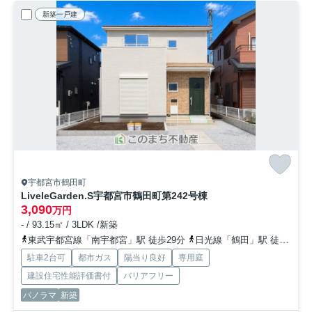
新築一戸建
宇都宮市鶴田町
LiveleGarden.S宇都宮市鶴田町第24
2号棟
3,090
万円
- / 93.15㎡ / 3LDK /新築
東武宇都宮線「南宇都宮」駅 徒歩29分
日光線「鶴田」駅 徒歩25分
駐車2台可
都市ガス
陽当り良好
専用庭
建設住宅性能評価書付
バリアフリー
パノラマ
新築