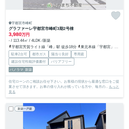
宇都宮市峰町
グラファーレ宇都宮市峰町3期
2号棟
3,980
万円
- / 113.44㎡ / 4LDK /新築
宇都宮芳賀ライト線「峰」駅 徒歩18分
東北本線「宇都宮」駅 徒歩34分
駐車2台可
都市ガス
陽当り良好
専用庭
建設住宅性能評価書付
バリアフリー
パノラマ
新築
住宅ローンのご相談お任せ下さい。お客様の現状から最適な窓口をご提
案させて頂きます。お車の借り入れが残っている方や、毎月の...
もっと
見る
新築一戸建