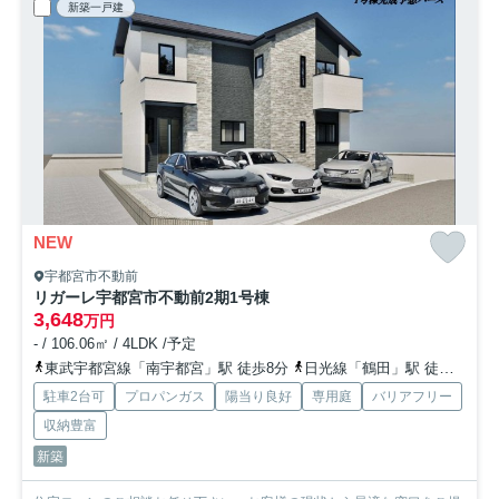
新築一戸建
NEW
宇都宮市不動前
リガーレ宇都宮市不動前2期
1号棟
3,648
万円
- / 106.06㎡ / 4LDK /予定
東武宇都宮線「南宇都宮」駅 徒歩8分
日光線「鶴田」駅 徒歩29分
駐車2台可
プロパンガス
陽当り良好
専用庭
バリアフリー
収納豊富
新築