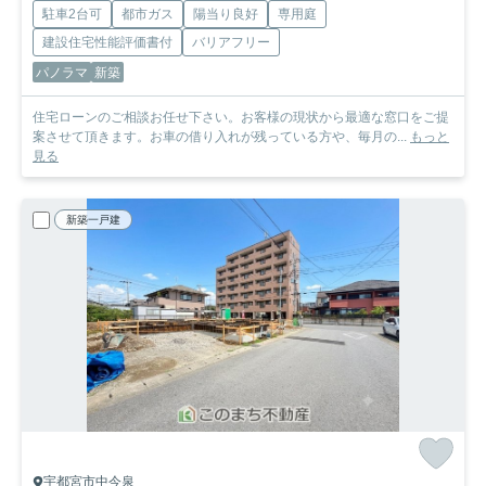
駐車2台可
都市ガス
陽当り良好
専用庭
建設住宅性能評価書付
バリアフリー
パノラマ
新築
住宅ローンのご相談お任せ下さい。お客様の現状から最適な窓口をご提
案させて頂きます。お車の借り入れが残っている方や、毎月の...
もっと
見る
新築一戸建
宇都宮市中今泉