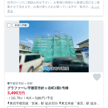
住宅ローンのご相談お任せ下さい。お客様の現状から最適な窓口をご提
案させて頂きます。お車の借り入れが残っている方や、毎月の...
もっと
見る
新築一戸建
宇都宮市針ヶ谷町
グラファーレ宇都宮市針ヶ谷町2期
1号棟
3,490
万円
- / 111.78㎡ / 4LK＋S(納戸) /予定
東武宇都宮線「安塚」駅 徒歩32分
東北本線「雀宮」駅 徒歩30分