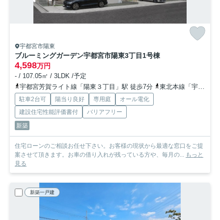
宇都宮市陽東
ブルーミングガーデン宇都宮市陽東3丁目
1号棟
4,598
万円
- / 107.05㎡ / 3LDK /予定
宇都宮芳賀ライト線「陽東３丁目」駅 徒歩7分
東北本線「宇都宮」駅 徒歩36分
駐車2台可
陽当り良好
専用庭
オール電化
建設住宅性能評価書付
バリアフリー
新築
住宅ローンのご相談お任せ下さい。お客様の現状から最適な窓口をご提
案させて頂きます。お車の借り入れが残っている方や、毎月の...
もっと
見る
新築一戸建