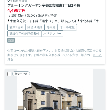
宇都宮市陽東
ブルーミングガーデン宇都宮市陽東3丁目
2号棟
4,498
万円
- / 107.43㎡ / 3LDK＋S(納戸) /予定
宇都宮芳賀ライト線「陽東３丁目」駅 徒歩7分
東北本線「宇都宮」駅 徒歩36分
駐車2台可
陽当り良好
専用庭
オール電化
建設住宅性能評価書付
バリアフリー
新築
住宅ローンのご相談お任せ下さい。お客様の現状から最適な窓口をご提
案させて頂きます。お車の借り入れが残っている方や、毎月の...
もっと
見る
新築一戸建