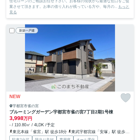
住宅ローンのご相談お任せ下さい。お客様の現状から最適な窓口をご提
案させて頂きます。お車の借り入れが残っている方や、毎月の...
もっと
見る
新築一戸建
NEW
宇都宮市雀の宮
ブルーミングガーデン宇都宮市雀の宮7丁目2期
1号棟
3,998
万円
- / 110.80㎡ / 4LDK /予定
東北本線「雀宮」駅 徒歩18分
東武宇都宮線「安塚」駅 徒歩47分
駐車2台可
陽当り良好
専用庭
オール電化