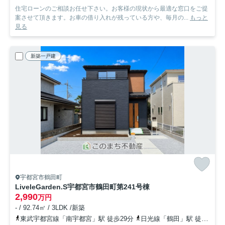
住宅ローンのご相談お任せ下さい。お客様の現状から最適な窓口をご提
案させて頂きます。お車の借り入れが残っている方や、毎月の...
もっと
見る
新築一戸建
宇都宮市鶴田町
LiveleGarden.S宇都宮市鶴田町第24
1号棟
2,990
万円
- / 92.74㎡ / 3LDK /新築
東武宇都宮線「南宇都宮」駅 徒歩29分
日光線「鶴田」駅 徒歩25分