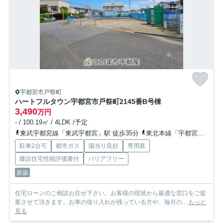
宇都宮市戸祭町
ハートフルタウン宇都宮市戸祭町2145番
B号棟
3,490
万円
- / 100.19㎡ / 4LDK /予定
東武宇都宮線「東武宇都宮」駅 徒歩35分
東北本線「宇都宮」駅 徒歩50分
駐車2台可
都市ガス
陽当り良好
専用庭
建設住宅性能評価書付
バリアフリー
新築
住宅ローンのご相談お任せ下さい。お客様の現状から最適な窓口をご提
案させて頂きます。お車の借り入れが残っている方や、毎月の...
もっと
見る