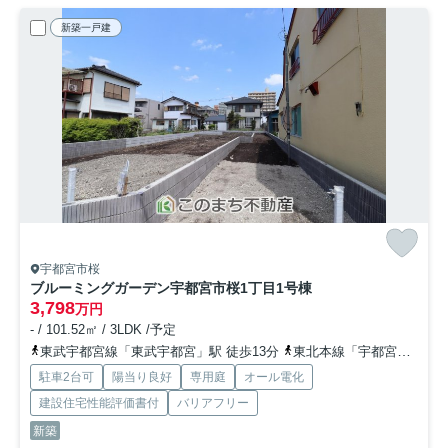
新築一戸建
宇都宮市桜
ブルーミングガーデン宇都宮市桜1丁目
1号棟
3,798
万円
- / 101.52㎡ / 3LDK /予定
東武宇都宮線「東武宇都宮」駅 徒歩13分
東北本線「宇都宮」駅 徒歩34分
駐車2台可
陽当り良好
専用庭
オール電化
建設住宅性能評価書付
バリアフリー
新築