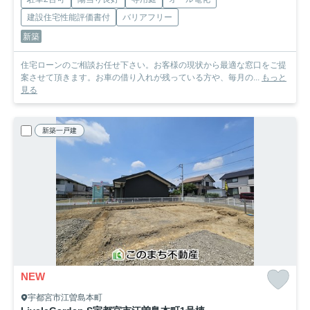
建設住宅性能評価書付
バリアフリー
新築
住宅ローンのご相談お任せ下さい。お客様の現状から最適な窓口をご提
案させて頂きます。お車の借り入れが残っている方や、毎月の...
もっと
見る
新築一戸建
NEW
宇都宮市江曽島本町