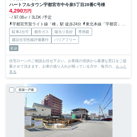
ハートフルタウン宇都宮市中今泉5丁目28番
C号棟
4,290
万円
- / 97.08㎡ / 3LDK /予定
宇都宮芳賀ライト線「峰」駅 徒歩24分
東北本線「宇都宮」駅 徒歩33分
駐車2台可
都市ガス
陽当り良好
専用庭
建設住宅性能評価書付
バリアフリー
新築
住宅ローンのご相談お任せ下さい。お客様の現状から最適な窓口をご提
案させて頂きます。お車の借り入れが残っている方や、毎月の...
もっと
見る
新築一戸建