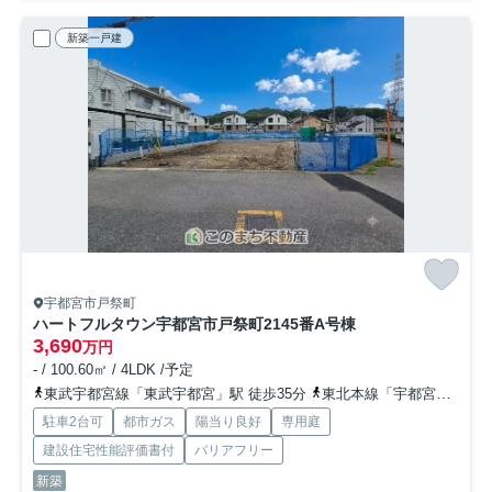
新築一戸建
宇都宮市戸祭町
ハートフルタウン宇都宮市戸祭町2145番
A号棟
3,690
万円
- / 100.60㎡ / 4LDK /予定
東武宇都宮線「東武宇都宮」駅 徒歩35分
東北本線「宇都宮」駅 徒歩50分
駐車2台可
都市ガス
陽当り良好
専用庭
建設住宅性能評価書付
バリアフリー
新築