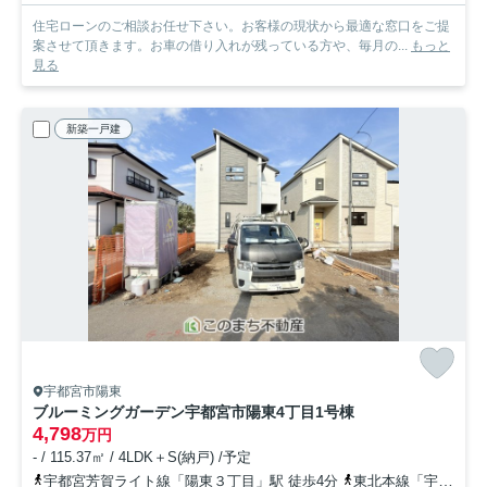
住宅ローンのご相談お任せ下さい。お客様の現状から最適な窓口をご提
案させて頂きます。お車の借り入れが残っている方や、毎月の...
もっと
見る
新築一戸建
宇都宮市陽東
ブルーミングガーデン宇都宮市陽東4丁目
1号棟
4,798
万円
- / 115.37㎡ / 4LDK＋S(納戸) /予定
宇都宮芳賀ライト線「陽東３丁目」駅 徒歩4分
東北本線「宇都宮」駅 徒歩33分