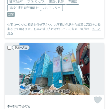
駐車2台可
プロパンガス
陽当り良好
専用庭
建設住宅性能評価書付
バリアフリー
新築
住宅ローンのご相談お任せ下さい。お客様の現状から最適な窓口をご提
案させて頂きます。お車の借り入れが残っている方や、毎月の...
もっと
見る
新築一戸建
宇都宮市雀の宮