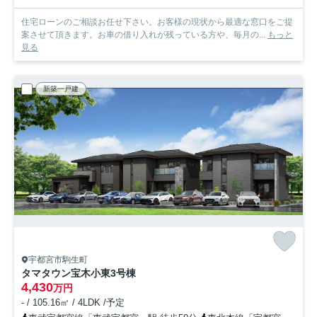
住宅ローンのご相談お任せ下さい。お客様の現状から最適な窓口をご提
案させて頂きます。お車の借り入れが残っている方や、毎月の...
もっと
見る
新築一戸建
宇都宮市駒生町
タマタウン宝木小東
3号棟
4,430
万円
- / 105.16㎡ / 4LDK /予定