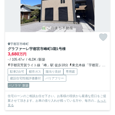
宇都宮市峰町
グラファーレ宇都宮市峰町3期
1号棟
3,680
万円
- / 105.47㎡ / 4LDK /新築
宇都宮芳賀ライト線「峰」駅 徒歩18分
東北本線「宇都宮」駅 徒歩34分
駐車2台可
都市ガス
陽当り良好
専用庭
建設住宅性能評価書付
バリアフリー
パノラマ
新築
住宅ローンのご相談お任せ下さい。お客様の現状から最適な窓口をご提
案させて頂きます。お車の借り入れが残っている方や、毎月の...
もっと
見る