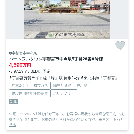
宇都宮市中今泉
ハートフルタウン宇都宮市中今泉5丁目28番
A号棟
4,590
万円
- / 97.29㎡ / 3LDK /予定
宇都宮芳賀ライト線「峰」駅 徒歩24分
東北本線「宇都宮」駅 徒歩33分
駐車2台可
都市ガス
陽当り良好
専用庭
建設住宅性能評価書付
バリアフリー
新築
住宅ローンのご相談お任せ下さい。お客様の現状から最適な窓口をご提
案させて頂きます。お車の借り入れが残っている方や、毎月の...
もっと
見る