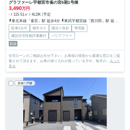
グラファーレ宇都宮市雀の宮6期
1号棟
3,490
万円
- / 115.51㎡ / 4LDK /予定
東北本線「雀宮」駅 徒歩4分
東武宇都宮線「西川田」駅 徒歩44分
駐車2台可
都市ガス
陽当り良好
専用庭
建設住宅性能評価書付
バリアフリー
新築
住宅ローンのご相談お任せ下さい。お客様の現状から最適な窓口をご提
案させて頂きます。お車の借り入れが残っている方や、毎月の...
もっと
見る
新築一戸建