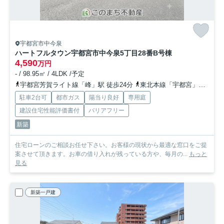
宇都宮市中今泉
ハートフルタウン宇都宮市中今泉5丁目28番
B号棟
4,590
万円
- / 98.95㎡ / 4LDK /予定
宇都宮芳賀ライト線「峰」駅 徒歩24分
東北本線「宇都宮」駅 徒歩33分
駐車2台可
都市ガス
陽当り良好
専用庭
建設住宅性能評価書付
バリアフリー
新築
住宅ローンのご相談お任せ下さい。お客様の現状から最適な窓口をご提
案させて頂きます。お車の借り入れが残っている方や、毎月の...
もっと
見る
新築一戸建