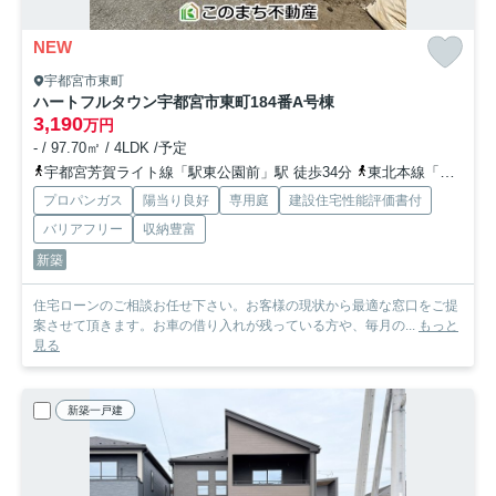
NEW
宇都宮市東町
ハートフルタウン宇都宮市東町184番
A号棟
3,190
万円
- / 97.70㎡ / 4LDK /予定
宇都宮芳賀ライト線「駅東公園前」駅 徒歩34分
東北本線「宇都宮」駅 徒歩40分
プロパンガス
陽当り良好
専用庭
建設住宅性能評価書付
バリアフリー
収納豊富
新築
住宅ローンのご相談お任せ下さい。お客様の現状から最適な窓口をご提
案させて頂きます。お車の借り入れが残っている方や、毎月の...
もっと
見る
新築一戸建