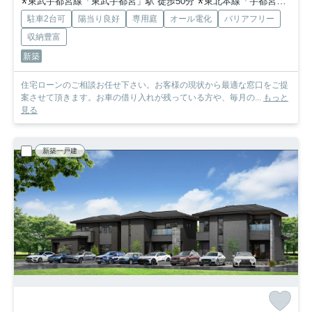
東武宇都宮線「東武宇都宮」駅 徒歩50分
東北本線「宇都宮」駅 徒歩68分
駐車2台可
陽当り良好
専用庭
オール電化
バリアフリー
収納豊富
新築
住宅ローンのご相談お任せ下さい。お客様の現状から最適な窓口をご提
案させて頂きます。お車の借り入れが残っている方や、毎月の...
もっと
見る
新築一戸建