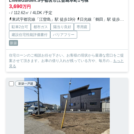
LiveleGarden.S宇都宮市江曽島本町
1号棟
3,690
万円
- / 112.62㎡ / 4LDK /予定
東武宇都宮線「江曽島」駅 徒歩19分
日光線「鶴田」駅 徒歩32分
駐車2台可
都市ガス
陽当り良好
専用庭
建設住宅性能評価書付
バリアフリー
新築
住宅ローンのご相談お任せ下さい。お客様の現状から最適な窓口をご提
案させて頂きます。お車の借り入れが残っている方や、毎月の...
もっと
見る
新築一戸建