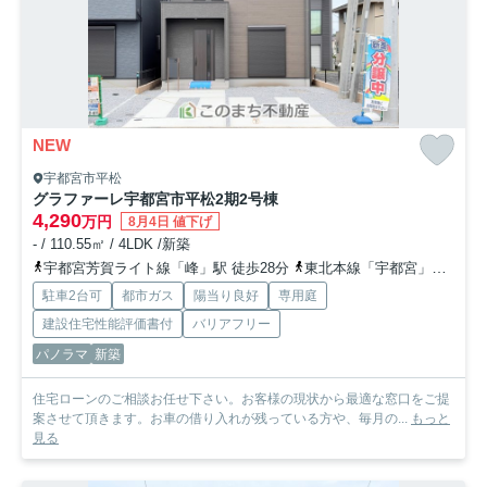
NEW
宇都宮市平松
グラファーレ宇都宮市平松2期
2号棟
4,290
万円
8月4日 値下げ
- / 110.55㎡ / 4LDK /新築
宇都宮芳賀ライト線「峰」駅 徒歩28分
東北本線「宇都宮」駅 徒歩38分
駐車2台可
都市ガス
陽当り良好
専用庭
建設住宅性能評価書付
バリアフリー
パノラマ
新築
住宅ローンのご相談お任せ下さい。お客様の現状から最適な窓口をご提
案させて頂きます。お車の借り入れが残っている方や、毎月の...
もっと
見る