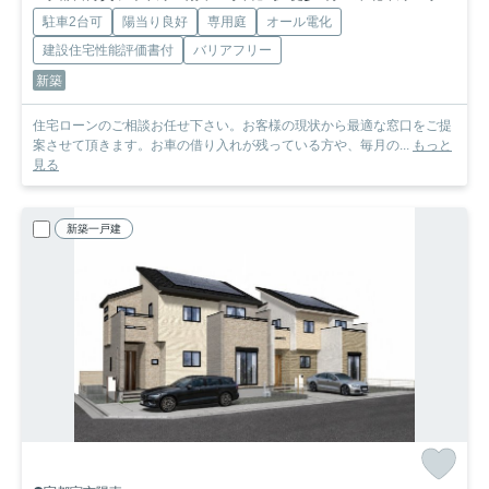
駐車2台可
陽当り良好
専用庭
オール電化
建設住宅性能評価書付
バリアフリー
新築
住宅ローンのご相談お任せ下さい。お客様の現状から最適な窓口をご提
案させて頂きます。お車の借り入れが残っている方や、毎月の...
もっと
見る
新築一戸建