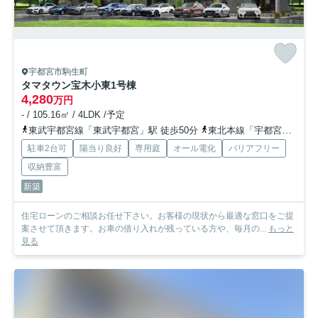
宇都宮市駒生町
タマタウン宝木小東
1号棟
4,280
万円
- / 105.16㎡ / 4LDK /予定
東武宇都宮線「東武宇都宮」駅 徒歩50分
東北本線「宇都宮」駅 徒歩68分
駐車2台可
陽当り良好
専用庭
オール電化
バリアフリー
収納豊富
新築
住宅ローンのご相談お任せ下さい。お客様の現状から最適な窓口をご提
案させて頂きます。お車の借り入れが残っている方や、毎月の...
もっと
見る