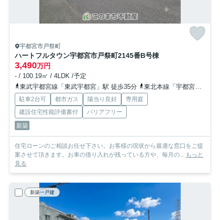
宇都宮市戸祭町
ハートフルタウン宇都宮市戸祭町2145番
B号棟
3,490
万円
- / 100.19㎡ / 4LDK /予定
東武宇都宮線「東武宇都宮」駅 徒歩35分
東北本線「宇都宮」駅 徒歩50分
駐車2台可
都市ガス
陽当り良好
専用庭
建設住宅性能評価書付
バリアフリー
新築
住宅ローンのご相談お任せ下さい。お客様の現状から最適な窓口をご提
案させて頂きます。お車の借り入れが残っている方や、毎月の...
もっと
見る
新築一戸建