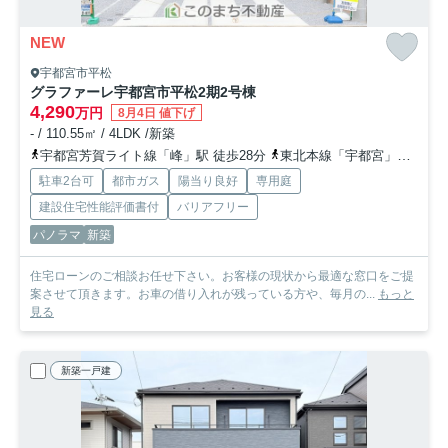
NEW
宇都宮市平松
グラファーレ宇都宮市平松2期
2号棟
4,290
万円
8月4日 値下げ
- / 110.55㎡ / 4LDK /新築
宇都宮芳賀ライト線「峰」駅 徒歩28分
東北本線「宇都宮」駅 徒歩38分
駐車2台可
都市ガス
陽当り良好
専用庭
建設住宅性能評価書付
バリアフリー
パノラマ
新築
住宅ローンのご相談お任せ下さい。お客様の現状から最適な窓口をご提
案させて頂きます。お車の借り入れが残っている方や、毎月の...
もっと
見る
新築一戸建