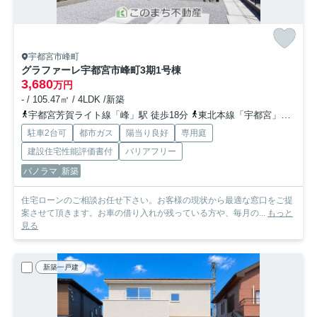
宇都宮市峰町
グラファーレ宇都宮市峰町3期
1号棟
3,680
万円
- / 105.47㎡ / 4LDK /新築
宇都宮芳賀ライト線「峰」駅 徒歩18分
東北本線「宇都宮」駅 徒歩34分
駐車2台可
都市ガス
陽当り良好
専用庭
建設住宅性能評価書付
バリアフリー
パノラマ
新築
住宅ローンのご相談お任せ下さい。お客様の現状から最適な窓口をご提
案させて頂きます。お車の借り入れが残っている方や、毎月の...
もっと
見る
新築一戸建