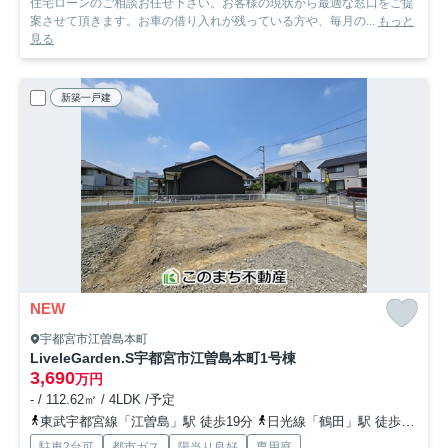
住宅ローンのご相談お任せ下さい。お客様の現状から最適な窓口をご提
案させて頂きます。お車の借り入れが残っている方や、毎月の...
もっと
見る
新築一戸建
NEW
宇都宮市江曽島本町
LiveleGarden.S宇都宮市江曽島本町
1号棟
3,690
万円
- / 112.62㎡ / 4LDK /予定
東武宇都宮線「江曽島」駅 徒歩19分
日光線「鶴田」駅 徒歩32分
駐車2台可
都市ガス
陽当り良好
専用庭