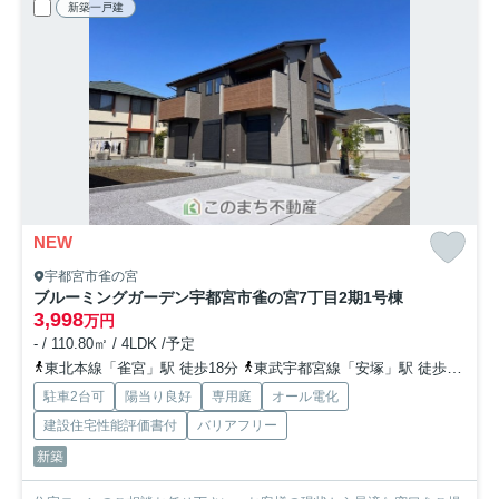
新築一戸建
NEW
宇都宮市雀の宮
ブルーミングガーデン宇都宮市雀の宮7丁目2期
1号棟
3,998
万円
- / 110.80㎡ / 4LDK /予定
東北本線「雀宮」駅 徒歩18分
東武宇都宮線「安塚」駅 徒歩47分
駐車2台可
陽当り良好
専用庭
オール電化
建設住宅性能評価書付
バリアフリー
新築