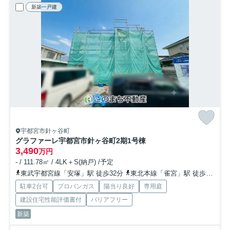
新築一戸建
宇都宮市針ヶ谷町
グラファーレ宇都宮市針ヶ谷町2期
1号棟
3,490
万円
- / 111.78㎡ / 4LK＋S(納戸) /予定
東武宇都宮線「安塚」駅 徒歩32分
東北本線「雀宮」駅 徒歩30分
駐車2台可
プロパンガス
陽当り良好
専用庭
建設住宅性能評価書付
バリアフリー
新築