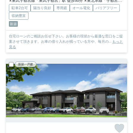
東武宇都宮線「東武宇都宮」駅 徒歩50分
東北本線「宇都宮」駅 徒歩68分
駐車2台可
陽当り良好
専用庭
オール電化
バリアフリー
収納豊富
新築
住宅ローンのご相談お任せ下さい。お客様の現状から最適な窓口をご提
案させて頂きます。お車の借り入れが残っている方や、毎月の...
もっと
見る
新築一戸建