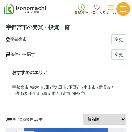
閲覧履歴
お気に入り
メール
宇都宮市の売買・投資一覧
宇都宮市
変更
条件から探す
変更
おすすめのエリア
宇都宮市
/
栃木市
/
那須塩原市
/
下野市
/
小山市
/
鹿沼市
/
下都賀郡壬生町
/
真岡市
/
日光市
/
矢板市
300
件（会員物件 12件）