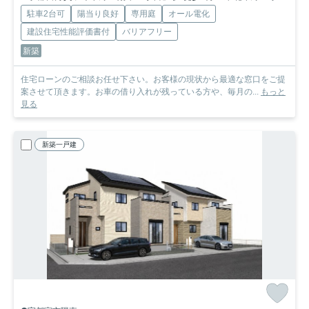
駐車2台可
陽当り良好
専用庭
オール電化
建設住宅性能評価書付
バリアフリー
新築
住宅ローンのご相談お任せ下さい。お客様の現状から最適な窓口をご提
案させて頂きます。お車の借り入れが残っている方や、毎月の...
もっと
見る
新築一戸建