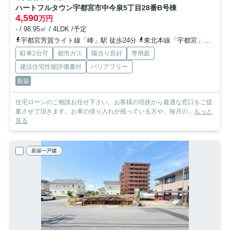
ハートフルタウン宇都宮市中今泉5丁目28番
B号棟
4,590
万円
- / 98.95㎡ / 4LDK /予定
宇都宮芳賀ライト線「峰」駅 徒歩24分
東北本線「宇都宮」駅 徒歩33分
駐車2台可
都市ガス
陽当り良好
専用庭
建設住宅性能評価書付
バリアフリー
新築
住宅ローンのご相談お任せ下さい。お客様の現状から最適な窓口をご提
案させて頂きます。お車の借り入れが残っている方や、毎月の...
もっと
見る
新築一戸建