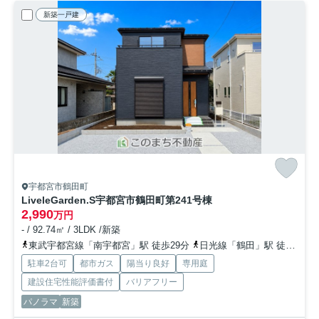
新築一戸建
宇都宮市鶴田町
LiveleGarden.S宇都宮市鶴田町第24
1号棟
2,990
万円
- / 92.74㎡ / 3LDK /新築
東武宇都宮線「南宇都宮」駅 徒歩29分
日光線「鶴田」駅 徒歩25分
駐車2台可
都市ガス
陽当り良好
専用庭
建設住宅性能評価書付
バリアフリー
パノラマ
新築