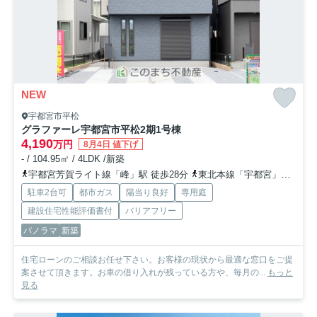
NEW
宇都宮市平松
グラファーレ宇都宮市平松2期
1号棟
4,190
万円
8月4日 値下げ
- / 104.95㎡ / 4LDK /新築
宇都宮芳賀ライト線「峰」駅 徒歩28分
東北本線「宇都宮」駅 徒歩38分
駐車2台可
都市ガス
陽当り良好
専用庭
建設住宅性能評価書付
バリアフリー
パノラマ
新築
住宅ローンのご相談お任せ下さい。お客様の現状から最適な窓口をご提
案させて頂きます。お車の借り入れが残っている方や、毎月の...
もっと
見る