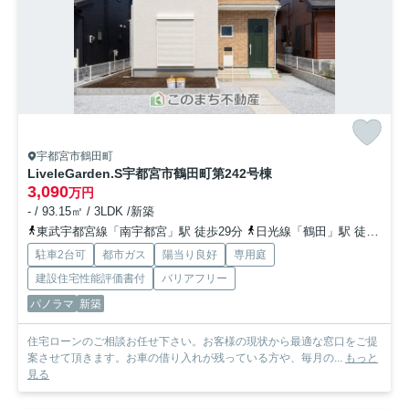
宇都宮市鶴田町
LiveleGarden.S宇都宮市鶴田町第24
2号棟
3,090
万円
- / 93.15㎡ / 3LDK /新築
東武宇都宮線「南宇都宮」駅 徒歩29分
日光線「鶴田」駅 徒歩25分
駐車2台可
都市ガス
陽当り良好
専用庭
建設住宅性能評価書付
バリアフリー
パノラマ
新築
住宅ローンのご相談お任せ下さい。お客様の現状から最適な窓口をご提
案させて頂きます。お車の借り入れが残っている方や、毎月の...
もっと
見る