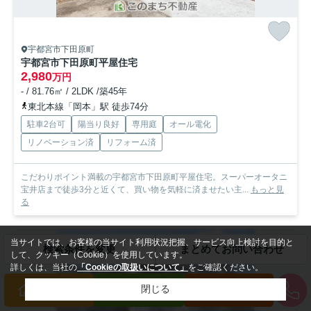
宇都宮市下田原町
宇都宮市下田原町平屋住宅
2,980
万円
- / 81.76㎡ / 2LDK /築45年
東北本線「岡本」駅 徒歩74分
駐車2台可
陽当り良好
専用庭
オール電化
リノベーション済
リフォーム済
こだわりポイント満載の宇都宮市下田原町平屋住宅。スーパーオータニ
宝井店まで徒歩3分と近くて、買い物を気軽に済ませたい主...
もっと見
る
当サイトでは、お客様の当サイト利用状況把握、サービス向上検討を目的と
新築一戸建
検索条件を変更
まとめてお問い合わせ
して、クッキー（Cookie）を使用しています。
詳しくは、当社の
「Cookieの取扱いについて」
をご確認ください。
閉じる
買いたい方
売りたい方
来店予約