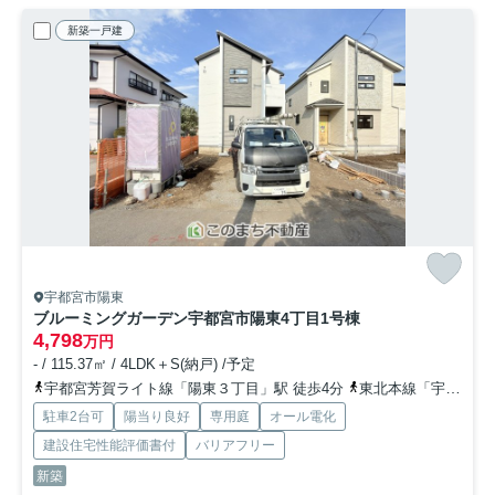
新築一戸建
宇都宮市陽東
ブルーミングガーデン宇都宮市陽東4丁目
1号棟
4,798
万円
- / 115.37㎡ / 4LDK＋S(納戸) /予定
宇都宮芳賀ライト線「陽東３丁目」駅 徒歩4分
東北本線「宇都宮」駅 徒歩33分
駐車2台可
陽当り良好
専用庭
オール電化
建設住宅性能評価書付
バリアフリー
新築