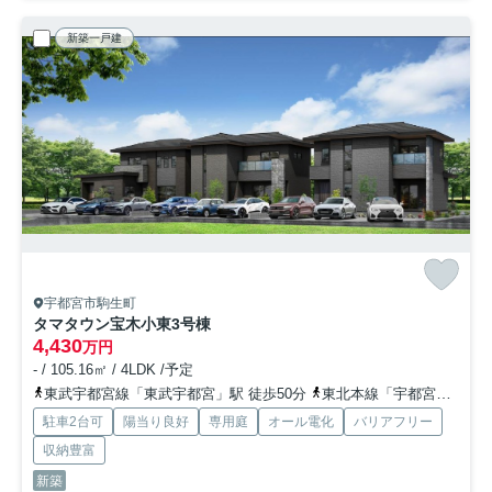
新築一戸建
宇都宮市駒生町
タマタウン宝木小東
3号棟
4,430
万円
- / 105.16㎡ / 4LDK /予定
東武宇都宮線「東武宇都宮」駅 徒歩50分
東北本線「宇都宮」駅 徒歩68分
駐車2台可
陽当り良好
専用庭
オール電化
バリアフリー
収納豊富
新築