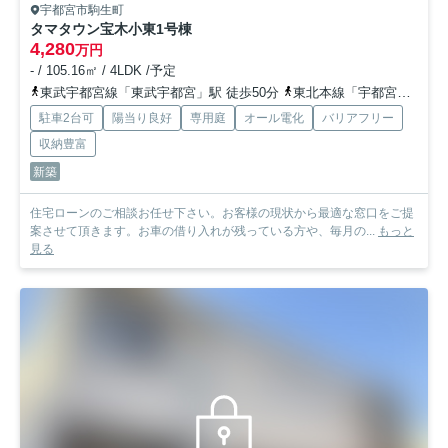
宇都宮市駒生町
タマタウン宝木小東
1号棟
4,280
万円
- / 105.16㎡ / 4LDK /予定
東武宇都宮線「東武宇都宮」駅 徒歩50分
東北本線「宇都宮」駅 徒歩68分
駐車2台可
陽当り良好
専用庭
オール電化
バリアフリー
収納豊富
新築
住宅ローンのご相談お任せ下さい。お客様の現状から最適な窓口をご提
案させて頂きます。お車の借り入れが残っている方や、毎月の...
もっと
見る