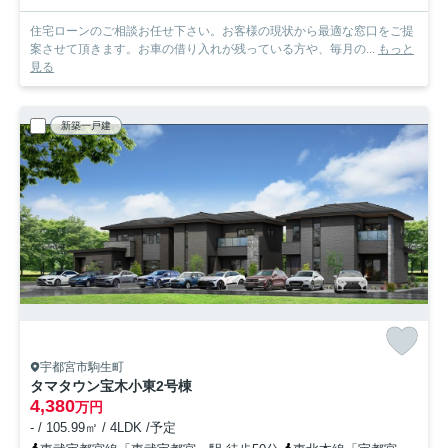
住宅ローンのご相談お任せ下さい。お客様の現状から最適な窓口をご提
案させて頂きます。お車の借り入れが残っている方や、毎月の...
もっと
見る
新築一戸建
宇都宮市駒生町
タマタウン宝木小東
2号棟
4,380
万円
- / 105.99㎡ / 4LDK /予定