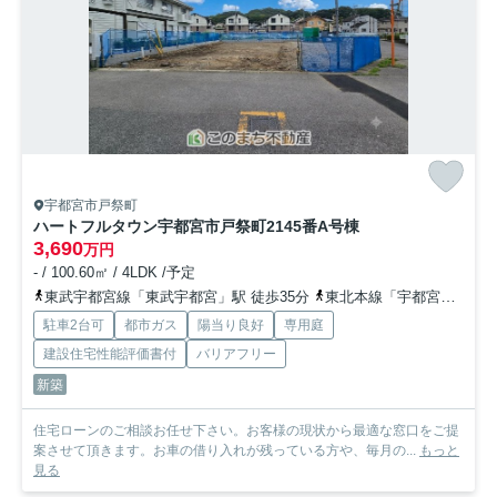
宇都宮市戸祭町
ハートフルタウン宇都宮市戸祭町2145番
A号棟
3,690
万円
- / 100.60㎡ / 4LDK /予定
東武宇都宮線「東武宇都宮」駅 徒歩35分
東北本線「宇都宮」駅 徒歩50分
駐車2台可
都市ガス
陽当り良好
専用庭
建設住宅性能評価書付
バリアフリー
新築
住宅ローンのご相談お任せ下さい。お客様の現状から最適な窓口をご提
案させて頂きます。お車の借り入れが残っている方や、毎月の...
もっと
見る