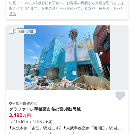
住宅ローンのご相談お任せ下さい。お客様の現状から最適な窓口をご提
案させて頂きます。お車の借り入れが残っている方や、毎月の...
もっと
見る
新築一戸建
宇都宮市雀の宮
グラファーレ宇都宮市雀の宮6期
1号棟
3,490
万円
- / 115.51㎡ / 4LDK /予定
東北本線「雀宮」駅 徒歩4分
東武宇都宮線「西川田」駅 徒歩44分