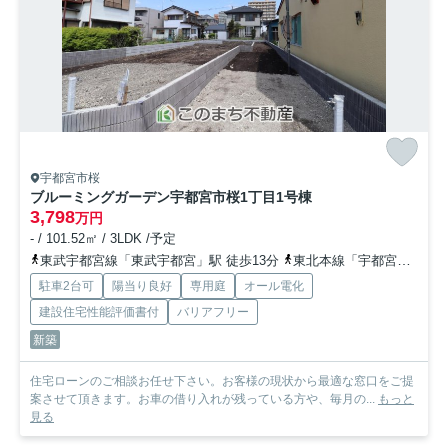
宇都宮市桜
ブルーミングガーデン宇都宮市桜1丁目
1号棟
3,798
万円
- / 101.52㎡ / 3LDK /予定
東武宇都宮線「東武宇都宮」駅 徒歩13分
東北本線「宇都宮」駅 徒歩34分
駐車2台可
陽当り良好
専用庭
オール電化
建設住宅性能評価書付
バリアフリー
新築
住宅ローンのご相談お任せ下さい。お客様の現状から最適な窓口をご提
案させて頂きます。お車の借り入れが残っている方や、毎月の...
もっと
見る