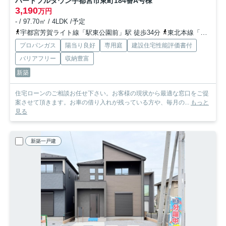
ハートフルタウン宇都宮市東町184番
A号棟
3,190
万円
- / 97.70㎡ / 4LDK /予定
宇都宮芳賀ライト線「駅東公園前」駅 徒歩34分
東北本線「宇都宮」駅 徒歩40分
プロパンガス
陽当り良好
専用庭
建設住宅性能評価書付
バリアフリー
収納豊富
新築
住宅ローンのご相談お任せ下さい。お客様の現状から最適な窓口をご提
案させて頂きます。お車の借り入れが残っている方や、毎月の...
もっと
見る
新築一戸建