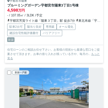
宇都宮市陽東
ブルーミングガーデン宇都宮市陽東3丁目
1号棟
4,598
万円
- / 107.05㎡ / 3LDK /予定
宇都宮芳賀ライト線「陽東３丁目」駅 徒歩7分
東北本線「宇都宮」駅 徒歩36分
駐車2台可
陽当り良好
専用庭
オール電化
建設住宅性能評価書付
バリアフリー
新築
住宅ローンのご相談お任せ下さい。お客様の現状から最適な窓口をご提
案させて頂きます。お車の借り入れが残っている方や、毎月の...
もっと
見る
新築一戸建