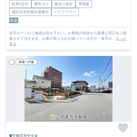
駐車2台可
都市ガス
陽当り良好
専用庭
建設住宅性能評価書付
バリアフリー
新築
住宅ローンのご相談お任せ下さい。お客様の現状から最適な窓口をご提
案させて頂きます。お車の借り入れが残っている方や、毎月の...
もっと
見る
新築一戸建
宇都宮市中今泉