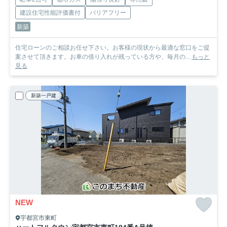
建設住宅性能評価書付
バリアフリー
新築
住宅ローンのご相談お任せ下さい。お客様の現状から最適な窓口をご提
案させて頂きます。お車の借り入れが残っている方や、毎月の...
もっと
見る
新築一戸建
NEW
宇都宮市東町