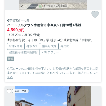
宇都宮市中今泉
ハートフルタウン宇都宮市中今泉5丁目28番
A号棟
4,590
万円
- / 97.29㎡ / 3LDK /予定
宇都宮芳賀ライト線「峰」駅 徒歩24分
東北本線「宇都宮」駅 徒歩33分
駐車2台可
都市ガス
陽当り良好
専用庭
建設住宅性能評価書付
バリアフリー
新築
住宅ローンのご相談お任せ下さい。お客様の現状から最適な窓口をご提
案させて頂きます。お車の借り入れが残っている方や、毎月の...
もっと
見る
新築一戸建