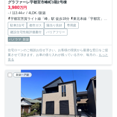
グラファーレ宇都宮市峰町3期
2号棟
3,980
万円
- / 113.44㎡ / 4LDK /新築
宇都宮芳賀ライト線「峰」駅 徒歩18分
東北本線「宇都宮」駅 徒歩34分
駐車2台可
都市ガス
陽当り良好
専用庭
建設住宅性能評価書付
バリアフリー
パノラマ
新築
住宅ローンのご相談お任せ下さい。お客様の現状から最適な窓口をご提
案させて頂きます。お車の借り入れが残っている方や、毎月の...
もっと
見る
新築一戸建