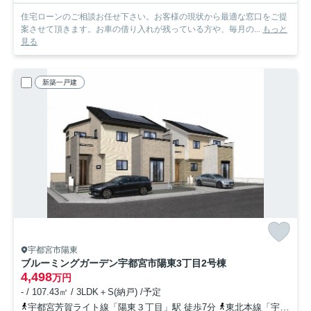
住宅ローンのご相談お任せ下さい。お客様の現状から最適な窓口をご提
案させて頂きます。お車の借り入れが残っている方や、毎月の...
もっと
見る
新築一戸建
宇都宮市陽東
ブルーミングガーデン宇都宮市陽東3丁目
2号棟
4,498
万円
- / 107.43㎡ / 3LDK＋S(納戸) /予定
宇都宮芳賀ライト線「陽東３丁目」駅 徒歩7分
東北本線「宇都宮」駅 徒歩36分