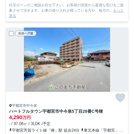
住宅ローンのご相談お任せ下さい。お客様の現状から最適な窓口をご提
案させて頂きます。お車の借り入れが残っている方や、毎月の...
もっと
見る
新築一戸建
宇都宮市中今泉
ハートフルタウン宇都宮市中今泉5丁目28番
C号棟
4,290
万円
- / 97.08㎡ / 3LDK /予定
宇都宮芳賀ライト線「峰」駅 徒歩24分
東北本線「宇都宮」駅 徒歩33分