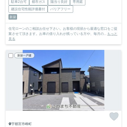
駐車2台可
都市ガス
陽当り良好
専用庭
建設住宅性能評価書付
バリアフリー
新築
住宅ローンのご相談お任せ下さい。お客様の現状から最適な窓口をご提
案させて頂きます。お車の借り入れが残っている方や、毎月の...
もっと
見る
新築一戸建
宇都宮市峰町