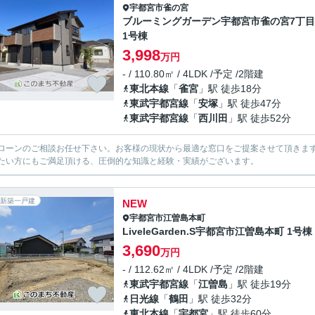
宇都宮市
雀の宮
ブルーミングガーデン宇都宮市雀の宮7丁目
1号棟
3,998
万円
- / 110.80㎡ / 4LDK /予定 /2階建
東北本線
「
雀宮
」駅 徒歩18分
東武宇都宮線
「
安塚
」駅 徒歩47分
東武宇都宮線
「
西川田
」駅 徒歩52分
ローンのご相談お任せ下さい。お客様の現状から最適な窓口をご提案させて頂きま
たい方にもご満足頂ける、圧倒的な知識と経験・実績がございます。
新築一戸建
NEW
宇都宮市
江曽島本町
LiveleGarden.S宇都宮市江曽島本町 1号棟
3,690
万円
- / 112.62㎡ / 4LDK /予定 /2階建
東武宇都宮線
「
江曽島
」駅 徒歩19分
日光線
「
鶴田
」駅 徒歩32分
東北本線
「
宇都宮
」駅 徒歩60分