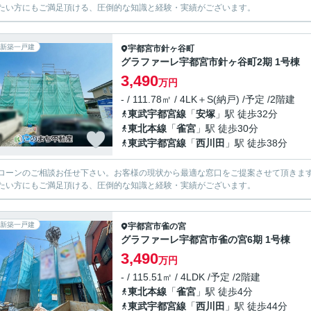
たい方にもご満足頂ける、圧倒的な知識と経験・実績がございます。
新築一戸建
宇都宮市
針ヶ谷町
グラファーレ宇都宮市針ヶ谷町2期 1号棟
3,490
万円
- / 111.78㎡ / 4LK＋S(納戸) /予定 /2階建
東武宇都宮線
「
安塚
」駅 徒歩32分
東北本線
「
雀宮
」駅 徒歩30分
東武宇都宮線
「
西川田
」駅 徒歩38分
ローンのご相談お任せ下さい。お客様の現状から最適な窓口をご提案させて頂きま
たい方にもご満足頂ける、圧倒的な知識と経験・実績がございます。
新築一戸建
宇都宮市
雀の宮
グラファーレ宇都宮市雀の宮6期 1号棟
3,490
万円
- / 115.51㎡ / 4LDK /予定 /2階建
東北本線
「
雀宮
」駅 徒歩4分
東武宇都宮線
「
西川田
」駅 徒歩44分