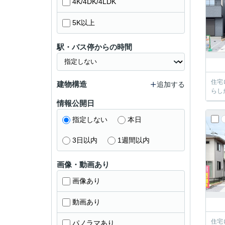
4K/4DK/4LDK
5K以上
駅・バス停からの時間
住宅
建物構造
追加する
らし
情報公開日
指定しない
本日
3日以内
1週間以内
画像・動画あり
画像あり
動画あり
住宅
パノラマあり