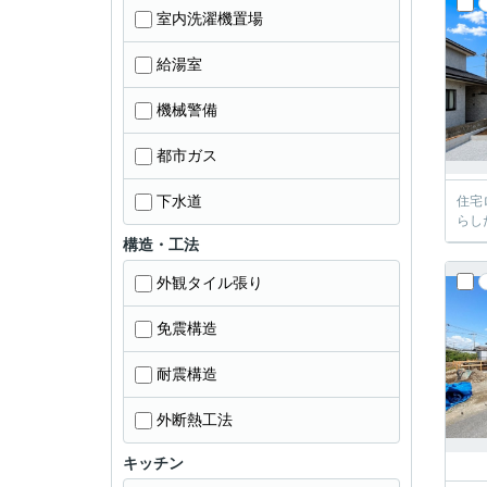
室内洗濯機置場
給湯室
機械警備
都市ガス
下水道
住宅
らし
構造・工法
外観タイル張り
免震構造
耐震構造
外断熱工法
キッチン