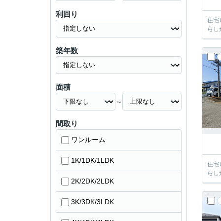
利回り
住宅
らし
築年数
面積
～
間取り
ワンルーム
1K/1DK/1LDK
住宅
らし
2K/2DK/2LDK
3K/3DK/3LDK