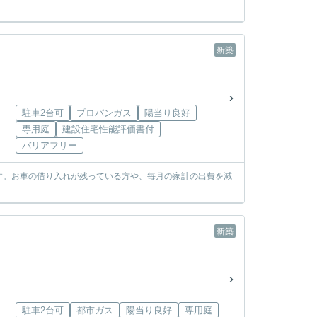
新築
駐車2台可
プロパンガス
陽当り良好
専用庭
建設住宅性能評価書付
バリアフリー
す。お車の借り入れが残っている方や、毎月の家計の出費を減
新築
駐車2台可
都市ガス
陽当り良好
専用庭