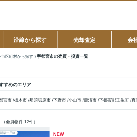
沿線から探す
売却査定
会
宇都宮市の売買・投資一覧
を市区町村から探す
すすめのエリア
都宮市
/
栃木市
/
那須塩原市
/
下野市
/
小山市
/
鹿沼市
/
下都賀郡壬生町
/
真
件（会員物件 12件）
新築一戸建
NEW