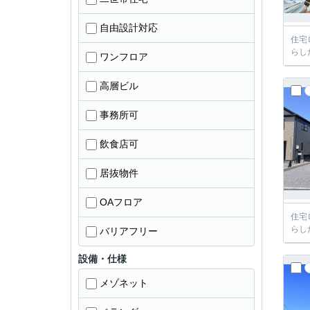
自由設計対応
住宅
らし
ワンフロア
高層ビル
事務所可
飲食店可
居抜物件
OAフロア
住宅
らし
バリアフリー
設備・仕様
メゾネット