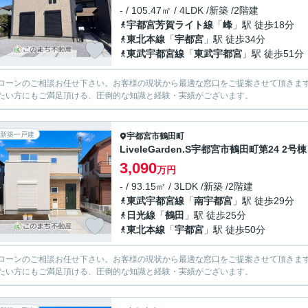
- / 105.47㎡ / 4LDK /新築 /2階建
宇都宮芳賀ライト線
「
峰
」駅 徒歩18分
東北本線
「
宇都宮
」駅 徒歩34分
東武宇都宮線
「
東武宇都宮
」駅 徒歩51分
ローンのご相談お任せ下さい。お客様の現状から最適な窓口をご提案させて頂きま
たい方にもご満足頂ける、圧倒的な知識と経験・実績がございます。
新築一戸建
宇都宮市
鶴田町
LiveleGarden.S宇都宮市鶴田町第24 2号棟
3,090
万円
- / 93.15㎡ / 3LDK /新築 /2階建
東武宇都宮線
「
南宇都宮
」駅 徒歩29分
日光線
「
鶴田
」駅 徒歩25分
東北本線
「
宇都宮
」駅 徒歩50分
ローンのご相談お任せ下さい。お客様の現状から最適な窓口をご提案させて頂きま
たい方にもご満足頂ける、圧倒的な知識と経験・実績がございます。