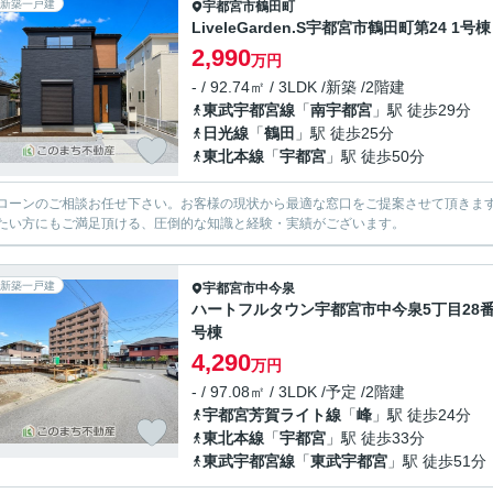
新築一戸建
宇都宮市
鶴田町
LiveleGarden.S宇都宮市鶴田町第24 1号棟
2,990
万円
- / 92.74㎡ / 3LDK /新築 /2階建
東武宇都宮線
「
南宇都宮
」駅 徒歩29分
日光線
「
鶴田
」駅 徒歩25分
東北本線
「
宇都宮
」駅 徒歩50分
ローンのご相談お任せ下さい。お客様の現状から最適な窓口をご提案させて頂きま
たい方にもご満足頂ける、圧倒的な知識と経験・実績がございます。
新築一戸建
宇都宮市
中今泉
ハートフルタウン宇都宮市中今泉5丁目28番
号棟
4,290
万円
- / 97.08㎡ / 3LDK /予定 /2階建
宇都宮芳賀ライト線
「
峰
」駅 徒歩24分
東北本線
「
宇都宮
」駅 徒歩33分
東武宇都宮線
「
東武宇都宮
」駅 徒歩51分