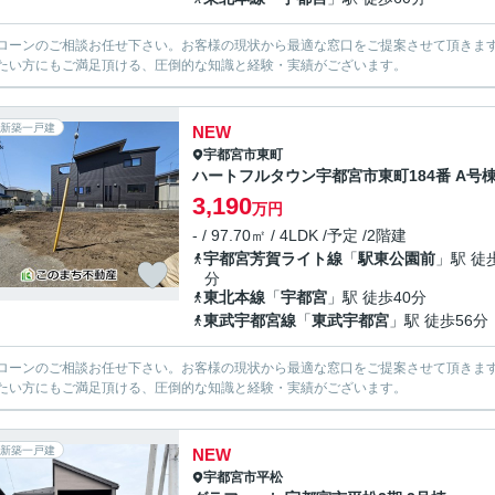
ローンのご相談お任せ下さい。お客様の現状から最適な窓口をご提案させて頂きま
たい方にもご満足頂ける、圧倒的な知識と経験・実績がございます。
新築一戸建
NEW
宇都宮市
東町
ハートフルタウン宇都宮市東町184番 A号
3,190
万円
- / 97.70㎡ / 4LDK /予定 /2階建
宇都宮芳賀ライト線
「
駅東公園前
」駅 徒
分
東北本線
「
宇都宮
」駅 徒歩40分
東武宇都宮線
「
東武宇都宮
」駅 徒歩56分
ローンのご相談お任せ下さい。お客様の現状から最適な窓口をご提案させて頂きま
たい方にもご満足頂ける、圧倒的な知識と経験・実績がございます。
新築一戸建
NEW
宇都宮市
平松