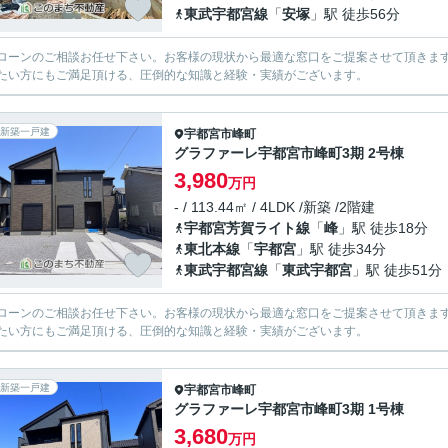
東武宇都宮線
「
安塚
」駅 徒歩56分
ローンのご相談お任せ下さい。お客様の現状から最適な窓口をご提案させて頂きま
たい方にもご満足頂ける、圧倒的な知識と経験・実績がございます。
新築一戸建
宇都宮市
峰町
グラファーレ宇都宮市峰町3期 2号棟
3,980
万円
- / 113.44㎡ / 4LDK /新築 /2階建
宇都宮芳賀ライト線
「
峰
」駅 徒歩18分
東北本線
「
宇都宮
」駅 徒歩34分
東武宇都宮線
「
東武宇都宮
」駅 徒歩51分
ローンのご相談お任せ下さい。お客様の現状から最適な窓口をご提案させて頂きま
たい方にもご満足頂ける、圧倒的な知識と経験・実績がございます。
新築一戸建
宇都宮市
峰町
グラファーレ宇都宮市峰町3期 1号棟
3,680
万円