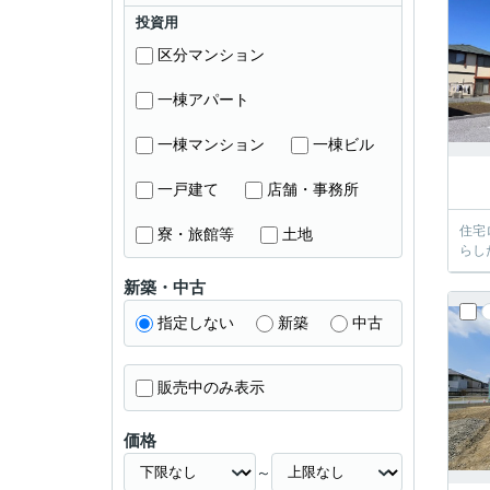
投資用
区分マンション
一棟アパート
一棟マンション
一棟ビル
一戸建て
店舗・事務所
住宅
寮・旅館等
土地
らし
新築・中古
指定しない
新築
中古
販売中のみ表示
価格
～