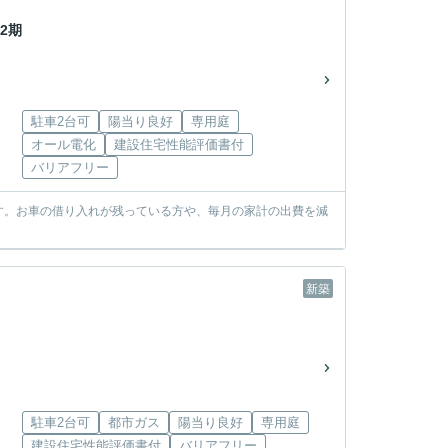
2期
駐車2台可
陽当り良好
専用庭
オール電化
建設住宅性能評価書付
バリアフリー
す。お車の借り入れが残っている方や、毎月の家計の出費を減
新築
駐車2台可
都市ガス
陽当り良好
専用庭
建設住宅性能評価書付
バリアフリー