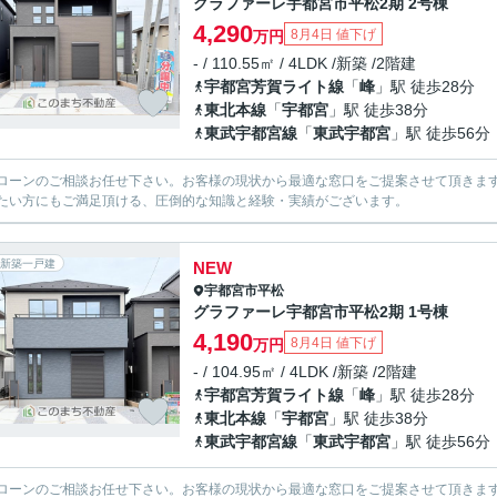
グラファーレ宇都宮市平松2期 2号棟
4,290
8月4日 値下げ
万円
- / 110.55㎡ / 4LDK /新築 /2階建
宇都宮芳賀ライト線
「
峰
」駅 徒歩28分
東北本線
「
宇都宮
」駅 徒歩38分
東武宇都宮線
「
東武宇都宮
」駅 徒歩56分
ローンのご相談お任せ下さい。お客様の現状から最適な窓口をご提案させて頂きま
たい方にもご満足頂ける、圧倒的な知識と経験・実績がございます。
新築一戸建
NEW
宇都宮市
平松
グラファーレ宇都宮市平松2期 1号棟
4,190
8月4日 値下げ
万円
- / 104.95㎡ / 4LDK /新築 /2階建
宇都宮芳賀ライト線
「
峰
」駅 徒歩28分
東北本線
「
宇都宮
」駅 徒歩38分
東武宇都宮線
「
東武宇都宮
」駅 徒歩56分
ローンのご相談お任せ下さい。お客様の現状から最適な窓口をご提案させて頂きま