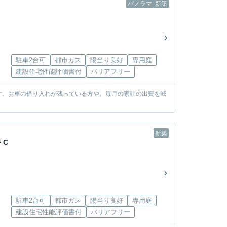
パノラマ
新築
駐車2台可
都市ガス
陽当り良好
専用庭
建設住宅性能評価書付
バリアフリー
す。お車の借り入れが残っている方や、毎月の家計の出費を減
新築
 C
駐車2台可
都市ガス
陽当り良好
専用庭
建設住宅性能評価書付
バリアフリー