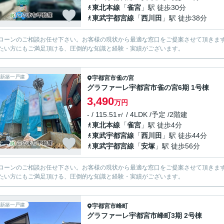
東北本線
「
雀宮
」駅 徒歩30分
東武宇都宮線
「
西川田
」駅 徒歩38分
ローンのご相談お任せ下さい。お客様の現状から最適な窓口をご提案させて頂きま
たい方にもご満足頂ける、圧倒的な知識と経験・実績がございます。
新築一戸建
宇都宮市
雀の宮
グラファーレ宇都宮市雀の宮6期 1号棟
3,490
万円
- / 115.51㎡ / 4LDK /予定 /2階建
東北本線
「
雀宮
」駅 徒歩4分
東武宇都宮線
「
西川田
」駅 徒歩44分
東武宇都宮線
「
安塚
」駅 徒歩56分
ローンのご相談お任せ下さい。お客様の現状から最適な窓口をご提案させて頂きま
たい方にもご満足頂ける、圧倒的な知識と経験・実績がございます。
新築一戸建
宇都宮市
峰町
グラファーレ宇都宮市峰町3期 2号棟