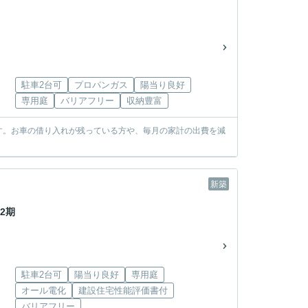
駐車2台可
プロパンガス
陽当り良好
専用庭
バリアフリー
収納豊富
す。お車の借り入れが残っている方や、毎月の家計の出費を減
新築
2期
駐車2台可
陽当り良好
専用庭
オール電化
建設住宅性能評価書付
バリアフリー