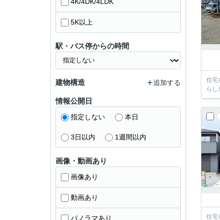
4K/4DK/4LDK
5K以上
駅・バス停からの時間
住宅
建物構造
追加する
らし
情報公開日
指定しない
本日
3日以内
1週間以内
画像・動画あり
画像あり
動画あり
住宅
パノラマあり