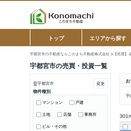
トップ
エリアから探す
宇都宮市の不動産ならこのまち不動産株式会社
【売買】
宇都宮市の売買・投資一覧
お
宇都宮市
変更
物件種別
宇
マンション
戸建
土地
店舗
事務所
301
ビル・その他