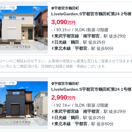
新築一戸建
宇都宮市
鶴田町
LiveleGarden.S宇都宮市鶴田町第24 2号棟
3,090
万円
- / 93.15㎡ / 3LDK /新築 /2階建
東武宇都宮線
「
南宇都宮
」駅 徒歩29分
日光線
「
鶴田
」駅 徒歩25分
東北本線
「
宇都宮
」駅 徒歩50分
ローンのご相談お任せ下さい。お客様の現状から最適な窓口をご提案させて頂きま
たい方にもご満足頂ける、圧倒的な知識と経験・実績がございます。
新築一戸建
宇都宮市
鶴田町
LiveleGarden.S宇都宮市鶴田町第24 1号棟
2,990
万円
- / 92.74㎡ / 3LDK /新築 /2階建
東武宇都宮線
「
南宇都宮
」駅 徒歩29分
日光線
「
鶴田
」駅 徒歩25分
東北本線
「
宇都宮
」駅 徒歩50分