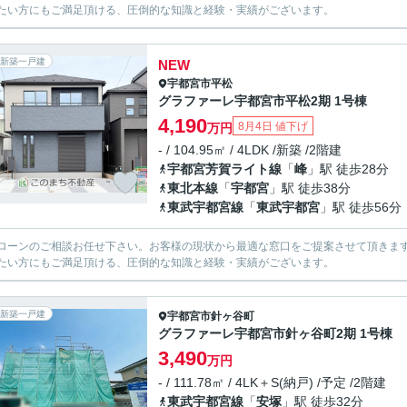
たい方にもご満足頂ける、圧倒的な知識と経験・実績がございます。
新築一戸建
NEW
宇都宮市
平松
グラファーレ宇都宮市平松2期 1号棟
4,190
8月4日 値下げ
万円
- / 104.95㎡ / 4LDK /新築 /2階建
宇都宮芳賀ライト線
「
峰
」駅 徒歩28分
東北本線
「
宇都宮
」駅 徒歩38分
東武宇都宮線
「
東武宇都宮
」駅 徒歩56分
ローンのご相談お任せ下さい。お客様の現状から最適な窓口をご提案させて頂きま
たい方にもご満足頂ける、圧倒的な知識と経験・実績がございます。
新築一戸建
宇都宮市
針ヶ谷町
グラファーレ宇都宮市針ヶ谷町2期 1号棟
3,490
万円
- / 111.78㎡ / 4LK＋S(納戸) /予定 /2階建
東武宇都宮線
「
安塚
」駅 徒歩32分