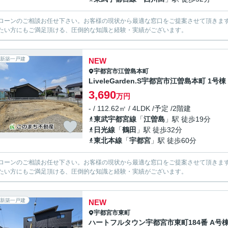
ローンのご相談お任せ下さい。お客様の現状から最適な窓口をご提案させて頂きま
たい方にもご満足頂ける、圧倒的な知識と経験・実績がございます。
新築一戸建
NEW
宇都宮市
江曽島本町
LiveleGarden.S宇都宮市江曽島本町 1号棟
3,690
万円
- / 112.62㎡ / 4LDK /予定 /2階建
東武宇都宮線
「
江曽島
」駅 徒歩19分
日光線
「
鶴田
」駅 徒歩32分
東北本線
「
宇都宮
」駅 徒歩60分
ローンのご相談お任せ下さい。お客様の現状から最適な窓口をご提案させて頂きま
たい方にもご満足頂ける、圧倒的な知識と経験・実績がございます。
新築一戸建
NEW
宇都宮市
東町
ハートフルタウン宇都宮市東町184番 A号