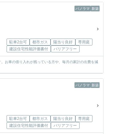
パノラマ
新築
駐車2台可
都市ガス
陽当り良好
専用庭
建設住宅性能評価書付
バリアフリー
す。お車の借り入れが残っている方や、毎月の家計の出費を減
パノラマ
新築
駐車2台可
都市ガス
陽当り良好
専用庭
建設住宅性能評価書付
バリアフリー