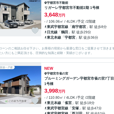
宇都宮市
不動前
リガーレ宇都宮市不動前2期 1号棟
3,648
万円
- / 106.06㎡ / 4LDK /予定 /2階建
東武宇都宮線
「
南宇都宮
」駅 徒歩8分
日光線
「
鶴田
」駅 徒歩29分
東北本線
「
宇都宮
」駅 徒歩36分
ローンのご相談お任せ下さい。お客様の現状から最適な窓口をご提案させて頂きま
たい方にもご満足頂ける、圧倒的な知識と経験・実績がございます。
新築一戸建
NEW
宇都宮市
雀の宮
ブルーミングガーデン宇都宮市雀の宮7丁目
1号棟
3,998
万円
- / 110.80㎡ / 4LDK /予定 /2階建
東北本線
「
雀宮
」駅 徒歩18分
東武宇都宮線
「
安塚
」駅 徒歩47分
東武宇都宮線
「
西川田
」駅 徒歩52分