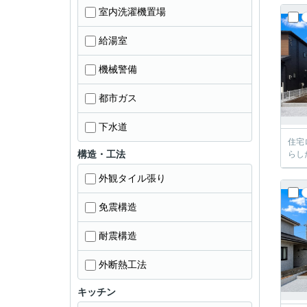
室内洗濯機置場
給湯室
機械警備
都市ガス
下水道
住宅
構造・工法
らし
外観タイル張り
免震構造
耐震構造
外断熱工法
キッチン