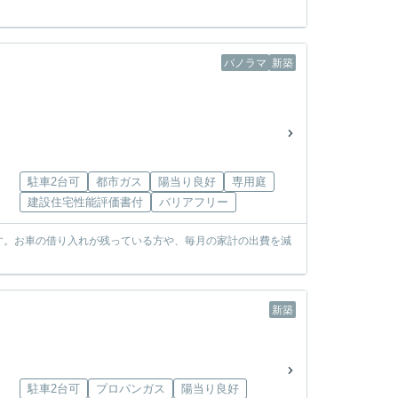
パノラマ
新築
駐車2台可
都市ガス
陽当り良好
専用庭
建設住宅性能評価書付
バリアフリー
す。お車の借り入れが残っている方や、毎月の家計の出費を減
新築
駐車2台可
プロパンガス
陽当り良好