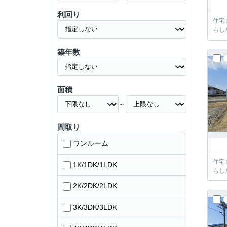
利回り
住宅
らし
築年数
面積
～
間取り
ワンルーム
住宅
1K/1DK/1LDK
らし
2K/2DK/2LDK
3K/3DK/3LDK