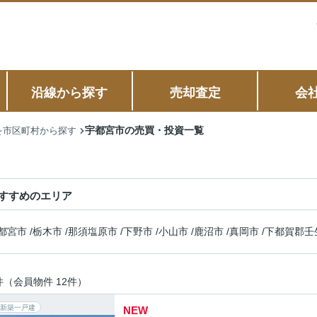
沿線から探す
売却査定
会
宇都宮市の売買・投資一覧
を市区町村から探す
すすめのエリア
都宮市
/
栃木市
/
那須塩原市
/
下野市
/
小山市
/
鹿沼市
/
真岡市
/
下都賀郡壬
件（会員物件 12件）
新築一戸建
NEW