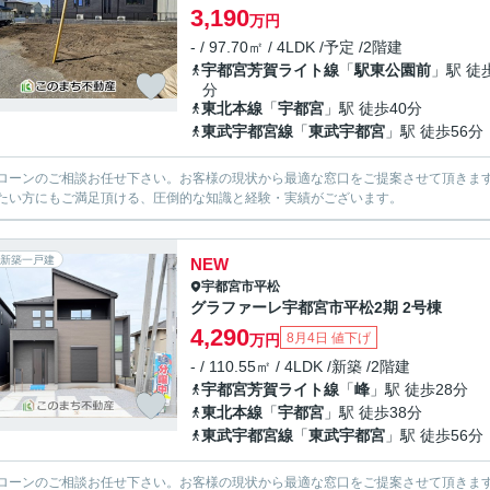
3,190
万円
- / 97.70㎡ / 4LDK /予定 /2階建
宇都宮芳賀ライト線
「
駅東公園前
」駅 徒
分
東北本線
「
宇都宮
」駅 徒歩40分
東武宇都宮線
「
東武宇都宮
」駅 徒歩56分
ローンのご相談お任せ下さい。お客様の現状から最適な窓口をご提案させて頂きま
たい方にもご満足頂ける、圧倒的な知識と経験・実績がございます。
新築一戸建
NEW
宇都宮市
平松
グラファーレ宇都宮市平松2期 2号棟
4,290
8月4日 値下げ
万円
- / 110.55㎡ / 4LDK /新築 /2階建
宇都宮芳賀ライト線
「
峰
」駅 徒歩28分
東北本線
「
宇都宮
」駅 徒歩38分
東武宇都宮線
「
東武宇都宮
」駅 徒歩56分
ローンのご相談お任せ下さい。お客様の現状から最適な窓口をご提案させて頂きま