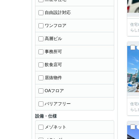
自由設計対応
住宅
ワンフロア
らし
高層ビル
事務所可
飲食店可
居抜物件
OAフロア
バリアフリー
住宅
らし
設備・仕様
メゾネット