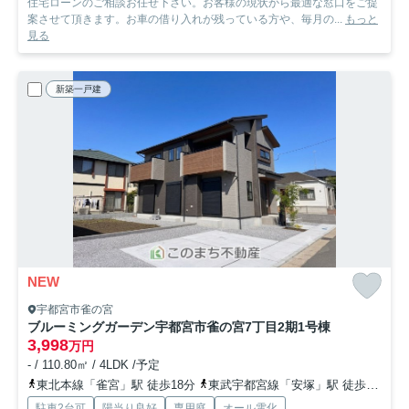
住宅ローンのご相談お任せ下さい。お客様の現状から最適な窓口をご提
案させて頂きます。お車の借り入れが残っている方や、毎月の...
もっと
見る
新築一戸建
NEW
宇都宮市雀の宮
ブルーミングガーデン宇都宮市雀の宮7丁目2期
1号棟
3,998
万円
- / 110.80㎡ / 4LDK /予定
東北本線「雀宮」駅 徒歩18分
東武宇都宮線「安塚」駅 徒歩47分
駐車2台可
陽当り良好
専用庭
オール電化