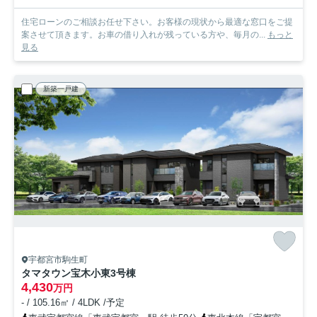
住宅ローンのご相談お任せ下さい。お客様の現状から最適な窓口をご提
案させて頂きます。お車の借り入れが残っている方や、毎月の...
もっと
見る
新築一戸建
宇都宮市駒生町
タマタウン宝木小東
3号棟
4,430
万円
- / 105.16㎡ / 4LDK /予定