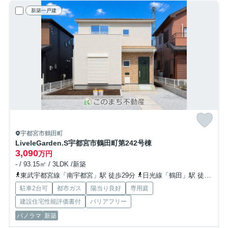
新築一戸建
宇都宮市鶴田町
LiveleGarden.S宇都宮市鶴田町第24
2号棟
3,090
万円
- / 93.15㎡ / 3LDK /新築
東武宇都宮線「南宇都宮」駅 徒歩29分
日光線「鶴田」駅 徒歩25分
駐車2台可
都市ガス
陽当り良好
専用庭
建設住宅性能評価書付
バリアフリー
パノラマ
新築