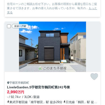
住宅ローンのご相談お任せ下さい。お客様の現状から最適な窓口をご提
案させて頂きます。お車の借り入れが残っている方や、毎月の...
もっと
見る
新築一戸建
宇都宮市鶴田町
LiveleGarden.S宇都宮市鶴田町第24
1号棟
2,990
万円
- / 92.74㎡ / 3LDK /新築
東武宇都宮線「南宇都宮」駅 徒歩29分
日光線「鶴田」駅 徒歩25分