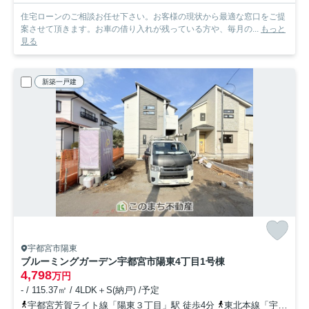
住宅ローンのご相談お任せ下さい。お客様の現状から最適な窓口をご提
案させて頂きます。お車の借り入れが残っている方や、毎月の...
もっと
見る
新築一戸建
宇都宮市陽東
ブルーミングガーデン宇都宮市陽東4丁目
1号棟
4,798
万円
- / 115.37㎡ / 4LDK＋S(納戸) /予定
宇都宮芳賀ライト線「陽東３丁目」駅 徒歩4分
東北本線「宇都宮」駅 徒歩33分