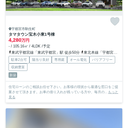
宇都宮市駒生町
タマタウン宝木小東
1号棟
4,280
万円
- / 105.16㎡ / 4LDK /予定
東武宇都宮線「東武宇都宮」駅 徒歩50分
東北本線「宇都宮」駅 徒歩68分
駐車2台可
陽当り良好
専用庭
オール電化
バリアフリー
収納豊富
新築
住宅ローンのご相談お任せ下さい。お客様の現状から最適な窓口をご提
案させて頂きます。お車の借り入れが残っている方や、毎月の...
もっと
見る