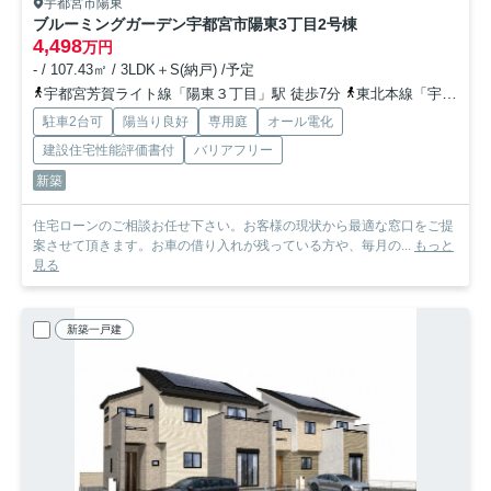
宇都宮市陽東
ブルーミングガーデン宇都宮市陽東3丁目
2号棟
4,498
万円
- / 107.43㎡ / 3LDK＋S(納戸) /予定
宇都宮芳賀ライト線「陽東３丁目」駅 徒歩7分
東北本線「宇都宮」駅 徒歩36分
駐車2台可
陽当り良好
専用庭
オール電化
建設住宅性能評価書付
バリアフリー
新築
住宅ローンのご相談お任せ下さい。お客様の現状から最適な窓口をご提
案させて頂きます。お車の借り入れが残っている方や、毎月の...
もっと
見る
新築一戸建