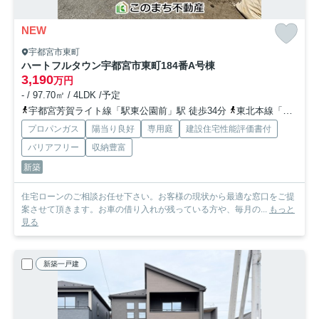
NEW
宇都宮市東町
ハートフルタウン宇都宮市東町184番
A号棟
3,190
万円
- / 97.70㎡ / 4LDK /予定
宇都宮芳賀ライト線「駅東公園前」駅 徒歩34分
東北本線「宇都宮」駅 徒歩40分
プロパンガス
陽当り良好
専用庭
建設住宅性能評価書付
バリアフリー
収納豊富
新築
住宅ローンのご相談お任せ下さい。お客様の現状から最適な窓口をご提
案させて頂きます。お車の借り入れが残っている方や、毎月の...
もっと
見る
新築一戸建