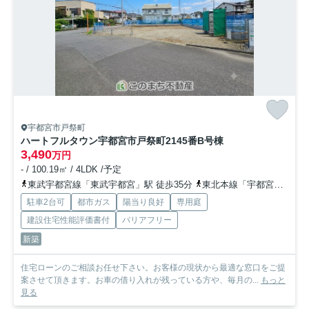
宇都宮市戸祭町
ハートフルタウン宇都宮市戸祭町2145番
B号棟
3,490
万円
- / 100.19㎡ / 4LDK /予定
東武宇都宮線「東武宇都宮」駅 徒歩35分
東北本線「宇都宮」駅 徒歩50分
駐車2台可
都市ガス
陽当り良好
専用庭
建設住宅性能評価書付
バリアフリー
新築
住宅ローンのご相談お任せ下さい。お客様の現状から最適な窓口をご提
案させて頂きます。お車の借り入れが残っている方や、毎月の...
もっと
見る