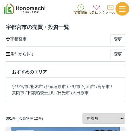
閲覧履歴
お気に入り
メール
宇都宮市の売買・投資一覧
宇都宮市
変更
条件から探す
変更
おすすめのエリア
宇都宮市
/
栃木市
/
那須塩原市
/
下野市
/
小山市
/
鹿沼市
/
真岡市
/
下都賀郡壬生町
/
日光市
/
大田原市
301
件（会員物件 12件）