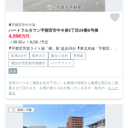
宇都宮市中今泉
ハートフルタウン宇都宮市中今泉5丁目28番
B号棟
4,590
万円
- / 98.95㎡ / 4LDK /予定
宇都宮芳賀ライト線「峰」駅 徒歩24分
東北本線「宇都宮」駅 徒歩33分
駐車2台可
都市ガス
陽当り良好
専用庭
建設住宅性能評価書付
バリアフリー
新築
住宅ローンのご相談お任せ下さい。お客様の現状から最適な窓口をご提
案させて頂きます。お車の借り入れが残っている方や、毎月の...
もっと
見る
新築一戸建