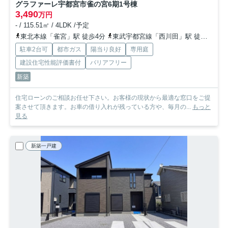
グラファーレ宇都宮市雀の宮6期
1号棟
3,490
万円
- / 115.51㎡ / 4LDK /予定
東北本線「雀宮」駅 徒歩4分
東武宇都宮線「西川田」駅 徒歩44分
駐車2台可
都市ガス
陽当り良好
専用庭
建設住宅性能評価書付
バリアフリー
新築
住宅ローンのご相談お任せ下さい。お客様の現状から最適な窓口をご提
案させて頂きます。お車の借り入れが残っている方や、毎月の...
もっと
見る
新築一戸建