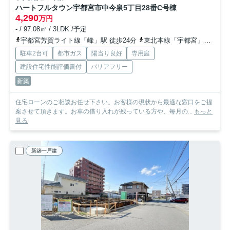
ハートフルタウン宇都宮市中今泉5丁目28番
C号棟
4,290
万円
- / 97.08㎡ / 3LDK /予定
宇都宮芳賀ライト線「峰」駅 徒歩24分
東北本線「宇都宮」駅 徒歩33分
駐車2台可
都市ガス
陽当り良好
専用庭
建設住宅性能評価書付
バリアフリー
新築
住宅ローンのご相談お任せ下さい。お客様の現状から最適な窓口をご提
案させて頂きます。お車の借り入れが残っている方や、毎月の...
もっと
見る
新築一戸建