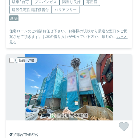
駐車2台可
プロパンガス
陽当り良好
専用庭
建設住宅性能評価書付
バリアフリー
新築
住宅ローンのご相談お任せ下さい。お客様の現状から最適な窓口をご提
案させて頂きます。お車の借り入れが残っている方や、毎月の...
もっと
見る
新築一戸建
宇都宮市雀の宮