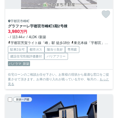
宇都宮市峰町
グラファーレ宇都宮市峰町3期
2号棟
3,980
万円
- / 113.44㎡ / 4LDK /新築
宇都宮芳賀ライト線「峰」駅 徒歩18分
東北本線「宇都宮」駅 徒歩34分
駐車2台可
都市ガス
陽当り良好
専用庭
建設住宅性能評価書付
バリアフリー
パノラマ
新築
住宅ローンのご相談お任せ下さい。お客様の現状から最適な窓口をご提
案させて頂きます。お車の借り入れが残っている方や、毎月の...
もっと
見る
新築一戸建