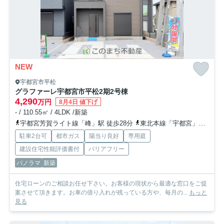
NEW
宇都宮市平松
グラファーレ宇都宮市平松2期
2号棟
4,290
万円
8月4日 値下げ
- / 110.55㎡ / 4LDK /新築
宇都宮芳賀ライト線「峰」駅 徒歩28分
東北本線「宇都宮」駅 徒歩38分
駐車2台可
都市ガス
陽当り良好
専用庭
建設住宅性能評価書付
バリアフリー
パノラマ
新築
住宅ローンのご相談お任せ下さい。お客様の現状から最適な窓口をご提
案させて頂きます。お車の借り入れが残っている方や、毎月の...
もっと
見る