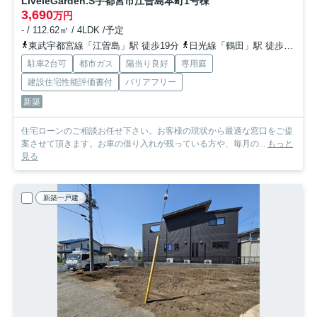
LiveleGarden.S宇都宮市江曽島本町
1号棟
3,690
万円
- / 112.62㎡ / 4LDK /予定
東武宇都宮線「江曽島」駅 徒歩19分
日光線「鶴田」駅 徒歩32分
駐車2台可
都市ガス
陽当り良好
専用庭
建設住宅性能評価書付
バリアフリー
新築
住宅ローンのご相談お任せ下さい。お客様の現状から最適な窓口をご提
案させて頂きます。お車の借り入れが残っている方や、毎月の...
もっと
見る
新築一戸建