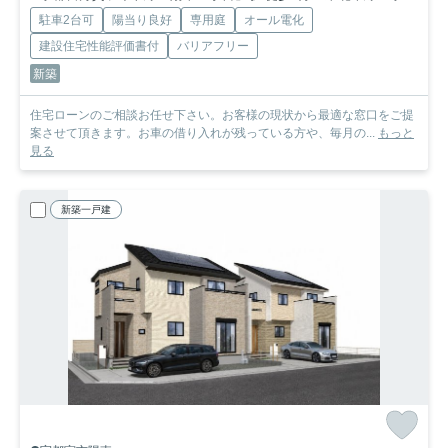
駐車2台可
陽当り良好
専用庭
オール電化
建設住宅性能評価書付
バリアフリー
新築
住宅ローンのご相談お任せ下さい。お客様の現状から最適な窓口をご提
案させて頂きます。お車の借り入れが残っている方や、毎月の...
もっと
見る
新築一戸建