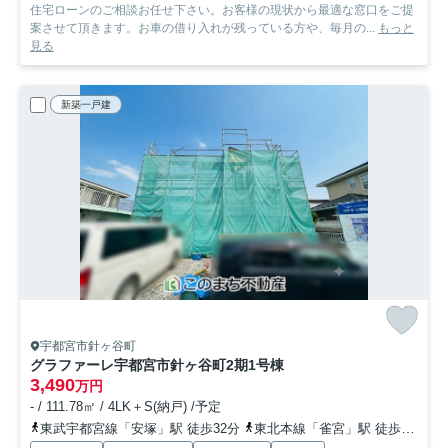
住宅ローンのご相談お任せ下さい。お客様の現状から最適な窓口をご提
案させて頂きます。お車の借り入れが残っている方や、毎月の...
もっと
見る
新築一戸建
宇都宮市針ヶ谷町
グラファーレ宇都宮市針ヶ谷町2期
1号棟
3,490
万円
- / 111.78㎡ / 4LK＋S(納戸) /予定
東武宇都宮線「安塚」駅 徒歩32分
東北本線「雀宮」駅 徒歩30分