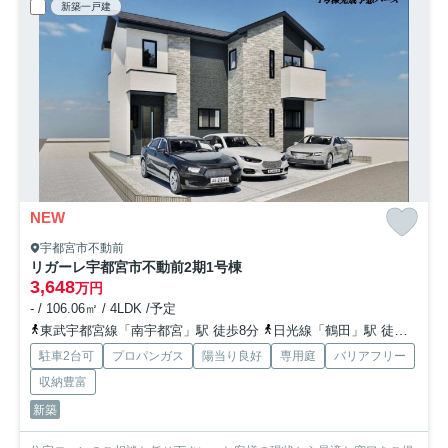
新築一戸建
NEW
宇都宮市不動前
リガーレ宇都宮市不動前2期
1号棟
3,648
万円
- / 106.06㎡ / 4LDK /予定
東武宇都宮線「南宇都宮」駅 徒歩8分
日光線「鶴田」駅 徒歩29分
駐車2台可
プロパンガス
陽当り良好
専用庭
バリアフリー
収納豊富
新築