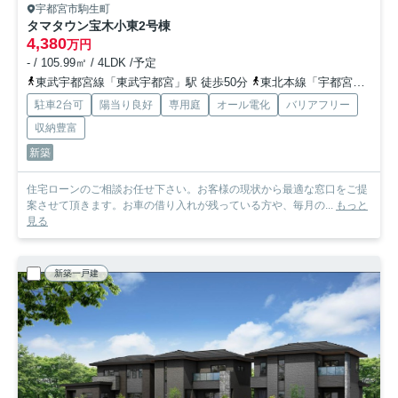
宇都宮市駒生町
タマタウン宝木小東
2号棟
4,380
万円
- / 105.99㎡ / 4LDK /予定
東武宇都宮線「東武宇都宮」駅 徒歩50分
東北本線「宇都宮」駅 徒歩68分
駐車2台可
陽当り良好
専用庭
オール電化
バリアフリー
収納豊富
新築
住宅ローンのご相談お任せ下さい。お客様の現状から最適な窓口をご提
案させて頂きます。お車の借り入れが残っている方や、毎月の...
もっと
見る
新築一戸建