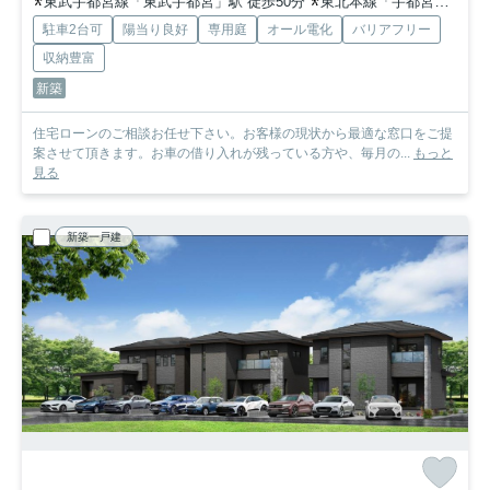
東武宇都宮線「東武宇都宮」駅 徒歩50分
東北本線「宇都宮」駅 徒歩68分
駐車2台可
陽当り良好
専用庭
オール電化
バリアフリー
収納豊富
新築
住宅ローンのご相談お任せ下さい。お客様の現状から最適な窓口をご提
案させて頂きます。お車の借り入れが残っている方や、毎月の...
もっと
見る
新築一戸建