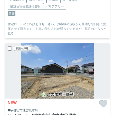
建設住宅性能評価書付
バリアフリー
新築
住宅ローンのご相談お任せ下さい。お客様の現状から最適な窓口をご提
案させて頂きます。お車の借り入れが残っている方や、毎月の...
もっと
見る
新築一戸建
NEW
宇都宮市江曽島本町