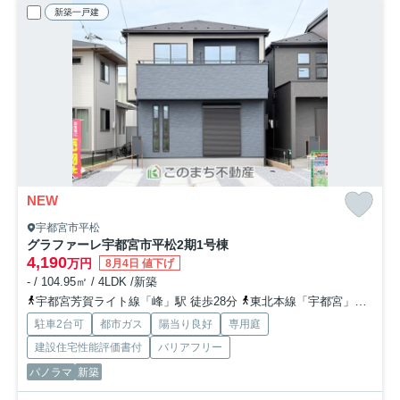
新築一戸建
NEW
宇都宮市平松
グラファーレ宇都宮市平松2期
1号棟
4,190
万円
8月4日 値下げ
- / 104.95㎡ / 4LDK /新築
宇都宮芳賀ライト線「峰」駅 徒歩28分
東北本線「宇都宮」駅 徒歩38分
駐車2台可
都市ガス
陽当り良好
専用庭
建設住宅性能評価書付
バリアフリー
パノラマ
新築