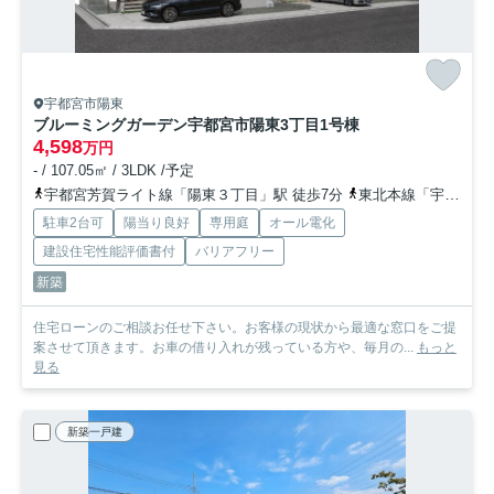
宇都宮市陽東
ブルーミングガーデン宇都宮市陽東3丁目
1号棟
4,598
万円
- / 107.05㎡ / 3LDK /予定
宇都宮芳賀ライト線「陽東３丁目」駅 徒歩7分
東北本線「宇都宮」駅 徒歩36分
駐車2台可
陽当り良好
専用庭
オール電化
建設住宅性能評価書付
バリアフリー
新築
住宅ローンのご相談お任せ下さい。お客様の現状から最適な窓口をご提
案させて頂きます。お車の借り入れが残っている方や、毎月の...
もっと
見る
新築一戸建