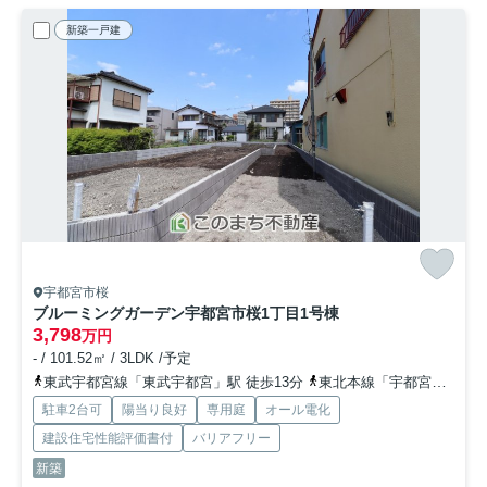
新築一戸建
宇都宮市桜
ブルーミングガーデン宇都宮市桜1丁目
1号棟
3,798
万円
- / 101.52㎡ / 3LDK /予定
東武宇都宮線「東武宇都宮」駅 徒歩13分
東北本線「宇都宮」駅 徒歩34分
駐車2台可
陽当り良好
専用庭
オール電化
建設住宅性能評価書付
バリアフリー
新築