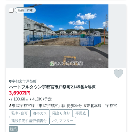
新築一戸建
宇都宮市戸祭町
ハートフルタウン宇都宮市戸祭町2145番
A号棟
3,690
万円
- / 100.60㎡ / 4LDK /予定
東武宇都宮線「東武宇都宮」駅 徒歩35分
東北本線「宇都宮」駅 徒歩50分
駐車2台可
都市ガス
陽当り良好
専用庭
建設住宅性能評価書付
バリアフリー
新築