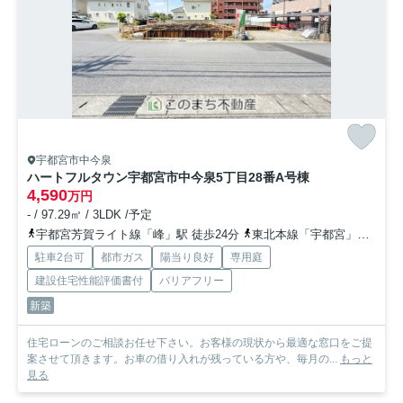
宇都宮市中今泉
ハートフルタウン宇都宮市中今泉5丁目28番
A号棟
4,590
万円
- / 97.29㎡ / 3LDK /予定
宇都宮芳賀ライト線「峰」駅 徒歩24分
東北本線「宇都宮」駅 徒歩33分
駐車2台可
都市ガス
陽当り良好
専用庭
建設住宅性能評価書付
バリアフリー
新築
住宅ローンのご相談お任せ下さい。お客様の現状から最適な窓口をご提
案させて頂きます。お車の借り入れが残っている方や、毎月の...
もっと
見る