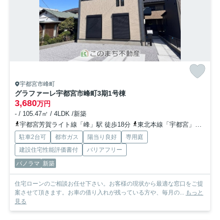
宇都宮市峰町
グラファーレ宇都宮市峰町3期
1号棟
3,680
万円
- / 105.47㎡ / 4LDK /新築
宇都宮芳賀ライト線「峰」駅 徒歩18分
東北本線「宇都宮」駅 徒歩34分
駐車2台可
都市ガス
陽当り良好
専用庭
建設住宅性能評価書付
バリアフリー
パノラマ
新築
住宅ローンのご相談お任せ下さい。お客様の現状から最適な窓口をご提
案させて頂きます。お車の借り入れが残っている方や、毎月の...
もっと
見る