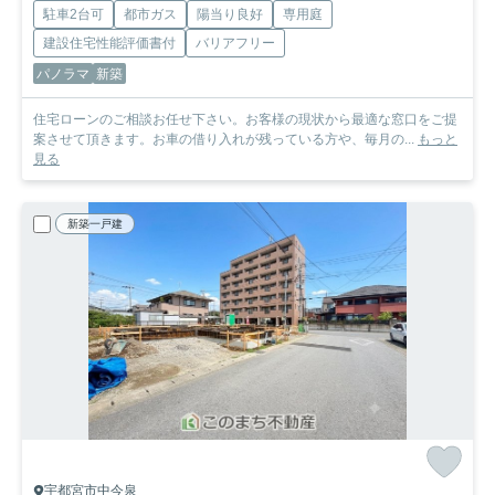
駐車2台可
都市ガス
陽当り良好
専用庭
建設住宅性能評価書付
バリアフリー
パノラマ
新築
住宅ローンのご相談お任せ下さい。お客様の現状から最適な窓口をご提
案させて頂きます。お車の借り入れが残っている方や、毎月の...
もっと
見る
新築一戸建
宇都宮市中今泉