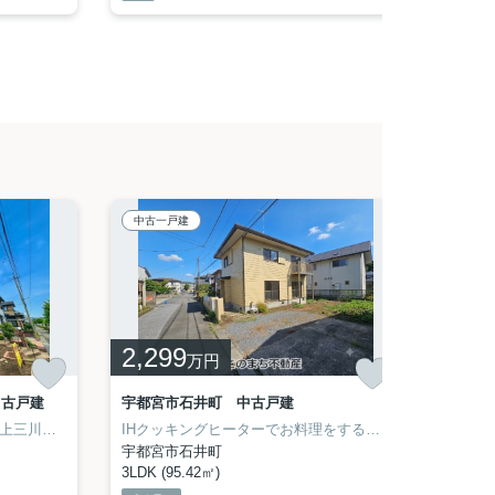
中古一戸建
中古一
2,299
1,7
万円
中古戸建
宇都宮市石井町 中古戸建
KEM
ぜひ一度見ていただきたい、「上三川町ゆうきが丘29番21 中古戸建」です。小学校が十分通学できる範囲にあります。明治小学校が徒歩23分です。お隣との間は日差しが入るほど空いてますので、ガーデニングなどもできますよ。住みよい河内郡上三川町でなら、充実した生活を送ることができます。住まい探しの際には、このまち不動産までご連絡ください。
IHクッキングヒーターでお料理をすることができます。日中心地よく過ごせる、南向きの物件はいかがでしょうか。周辺環境も充実している中古の戸建て物件です。すぐに入居できるので、お待ちいただくことはありません。宇都宮芳賀ライト線平石周辺にある戸建てに関する事は、このまち不動産に何なりとお申し付け下さい。028-688-8963からご連絡をお待ちしております。
宇都宮市石井町
宇都宮
3LDK (95.42㎡)
3LDK＋