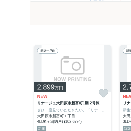
さくら市馬場第1
価格改定
那須塩原市豊浦南町2棟
那須塩原市豊浦南町3棟
那須塩原市関谷3棟
◆販売予定情報
宇都宮市滝谷町3棟
新築一戸建
新
ご見学・住宅ローンのご相談等承
お気軽にご来場下さいませ♪
※スタッフ複数現場持ち回りにつ
2026.06.30
【HPリニューアルのお知らせ】
いつもこのまち不動産のホームペ
この度、公式ホームページをリニ
2,899
2,
万円
PC・スマホでより見やすく、
新しくなったHPをぜひチェッ
NEW
NE
LiveleGarden.S宇都宮市江曽島本町 1号棟
リナージュ大田原市新富町1期 2号棟
リナ
こだわりポイント満載のLiveleGarden.S宇都宮市江曽島本町。暮らしに便利なスーパーオータニ 江曽島店(スーパー)がこちらから394mのところにあります。南向きの物件です。宇都宮市で新生活を始めるなら、東武宇都宮線江曽島近辺で健やかに過ごせる一戸建てがお勧めです。028-688-8963までいつでもお問い合わせ下さい。
ぜひ一度見ていただきたい、「リナージュ大田原市新富町1期」です。徒歩4分の場所に大田原小学校があります。これからの新生活での暮らしを一新するために、新築戸建てはいかがでしょうか。まずは028-688-8963からこのまち不動産までお問い合せ下さい。スタッフ一同、お客様からのお問い合わせを心よりお待ちしております。
大田原市新富町１丁目
大田
4LDK＋S(納戸) (102.67㎡)
3LD
新築
新築