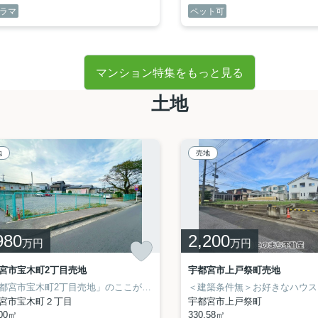
ラマ
ペット可
マンション特集をもっと見る
土地
地
売地
980
2,200
万円
万円
宮市宝木町2丁目売地
宇都宮市上戸祭町売地
対象エリア！
00㎡までが開発可能面積になります（買主負担）
「宇都宮市宝木町2丁目売地」のここがイチオシ。徒歩16分の場所に宇都宮市立宝木小学校があります。住みやすい空間の条件の1つに前面道路が6m以上あるところを入れてみては。このまち不動産がオススメする土地が宇都宮市エリアに豊富にございます。見学のご予約は、028-688-8963へご連絡くださいませ。
■福祉施設等の公益上必要な
宮市宝木町２丁目
宇都宮市上戸祭町
.00㎡
330.58㎡