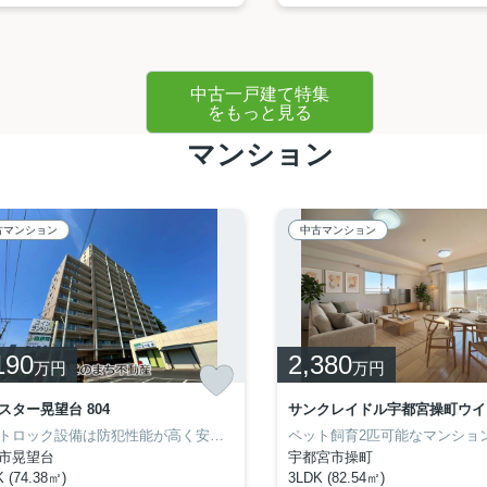
中古一戸建て特集
をもっと見る
マンション
古マンション
中古マンション
190
2,380
万円
万円
スター晃望台 804
オートロック設備は防犯性能が高く安心して生活ができます。追焚機能浴室は入浴時間がばらばらなご家族にオススメです。内覧可能ですので、お気軽に028-688-8963までお問い合わせください。一月3500円の駐車代なのでオトクです。交通アクセスが良好な日光線鹿沼周辺なら、どこへ行くにも不便さを感じることはないでしょう。不動産をお探しなら、ぜひ当社にお任せ下さい。
市晃望台
宇都宮市操町
 (74.38㎡)
3LDK (82.54㎡)