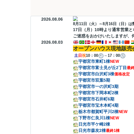
2026.08.06
8月11日（火）～8月16日（日）
17日（月）10時より通常営業
ご迷惑をおかけいたしますが、
2026.08.03
オープンハウス現地販売
土
日
祝
10：00
～
17：00
宇都宮市東町1棟
NEW
宇都宮市富士見が丘2丁目
最終
宇都宮市白沢町3棟
価格改定
宇都宮市双葉5期
宇都宮市一の沢町3期
宇都宮市下岡本町2棟
宇都宮市石井町6期
宇都宮市宝木本町4期
栃木市都賀町平川2棟
NEW
下野市仁良川1棟
NEW
日光市平ケ崎2棟
日光市森友2棟
最終1棟