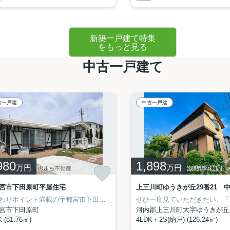
新築一戸建て特集
をもっと見る
中古一戸建て
古一戸建
中古一戸建
980
1,898
万円
万円
宮市下田原町平屋住宅
上三川町ゆうきが丘29番21 
こだわりポイント満載の宇都宮市下田原町平屋住宅。小学校が十分通学できる範囲にあります。宇都宮市立田原小学校が徒歩31分です。TVインターホンで、モニターから来訪者が確認できます。028-688-8963からお電話いただければ、このまち不動産のスタッフがお客様の希望条件に沿った不動産をお探し致します。
宮市下田原町
河内郡上三川町大字ゆうきが丘
 (81.76㎡)
4LDK＋2S(納戸) (126.24㎡)