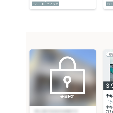
ペット可
パノラマ
パノ
売
3,
宇都
会員限定
ょうか？
用地
＜居住誘導区域内＞につき、宇都宮市マイホーム取得支援事業補助金
■農地法第5条1項による農地転用許可要
■都市計画法第34条14号（長期居住要件）の開発許可の場合は5
宇都
717