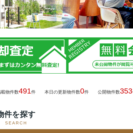
491
0
353
掲載物件数
件
本日の更新物件数
件
公開物件数
物件を探す
SEARCH