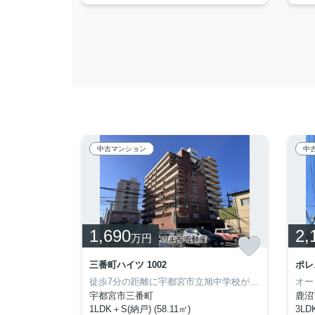
中古マンション
中
1,690
2,
万円
三番町ハイツ 1002
ポレ
【野村のプラウド】宇都宮の中心で、潤い豊かな駅前風景とひとつになる邸宅。
徒歩7分の距離に宇都宮市立旭中学校があるのも魅力。地上10階建てで、住みやすい物件です。駅から徒歩9分の物件です。このまち不動産がお客様の住まい探しをサポート致します。こだわりの条件やご要望などございましたら、028-688-8963から当社までお電話下さい。
宇都宮市三番町
鹿沼
1LDK＋S(納戸) (58.11㎡)
3LDK