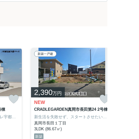
新築一戸建
新築一
2,390
2,4
万円
NEW
NEW
号棟
CRADLEGARDEN真岡市長田第24 2号棟
CRAD
こだわりポイント満載のリガーレ宇都宮市不動前2期。ローソン 不動前店まで徒歩4分と近場にコンビニがあるのもポイント。寒い冬でも快適な給湯設備が用意されています。侵入者を寄せ付けない、ディンプルキー対応の玄関です。東武宇都宮線南宇都宮周辺に住むことができます。不動産の詳細は、このまち不動産にご連絡ください。
新生活を失敗せず、スタートさせたいならこちらの「CRADLEGARDEN真岡市長田第24」はいかがでしょうか。ファミリー向けのポイント、長田小学校が徒歩4分のところにあります。真岡市エリアで戸建てを購入するなら、このまち不動産がサポート致します。028-688-8963からご希望をお申し付け下さい。
真岡市長田１丁目
真岡市
3LDK (86.67㎡)
3LDK (
新築
新築