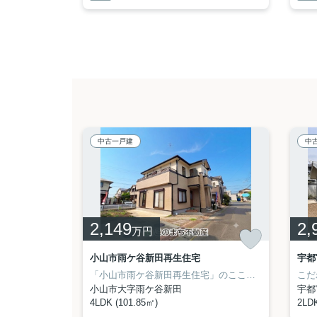
中古一戸建
中
2,149
2,
万円
古戸建
小山市雨ケ谷新田再生住宅
宇都
使い勝手が良いシステムキッチンがある物件です。駅徒歩10分の物件です。浴室乾燥機のあるお風呂場は洗濯物を干すときにも便利です。ゆとりのある快適なお住まいをお探しの場合は当社の3LDKの物件はいかがでしょうか。宇都宮市でステキな生活を送るために、このまち不動産のスタッフが不動産探しをサポートさせていただきます。
「小山市雨ケ谷新田再生住宅」のここがイチオシ。こちらの物件は閑静な住宅地にあります。魅力が満載の素敵な4LDK物件の情報をご用意しています。ここでご紹介している物件は、南西向きの物件です。当社スタッフが小山市での住まい探しをサポート致しますので、まずはお気軽にお問い合わせください。その際、ご希望条件なども併せてお伝えいただけるとよりスムーズです。
小山市大字雨ケ谷新田
宇都
4LDK (101.85㎡)
2LDK