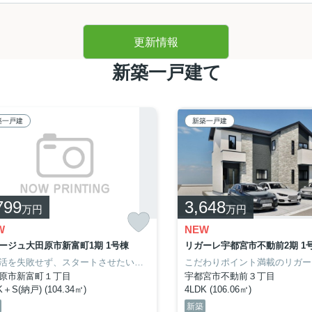
更新情報
新築一戸建て
築一戸建
新築一戸建
っております。
き、事前に来場予約のご連絡をお願いしております。
ージをご覧いただき、誠にありがとうございます！
ューアルしました✨
799
3,648
万円
万円
探したい情報がすぐに見つかるようになりました。
クしてみてください
✨
W
NEW
ージュ大田原市新富町1期 1号棟
リガーレ宇都宮市不動前2期 1
新生活を失敗せず、スタートさせたいならこちらの「リナージュ大田原市新富町1期」はいかがでしょうか。小学校が十分通学できる範囲にあります。大田原小学校が徒歩4分です。このまち不動産が、大田原市の一戸建てを豊富にご用意しました。お気軽に、028-688-8963からお問い合わせください。
原市新富町１丁目
宇都宮市不動前３丁目
K＋S(納戸) (104.34㎡)
4LDK (106.06㎡)
新築