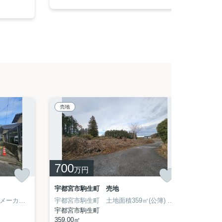
パノラ
売地
売地
700
1,6
万円
宇都宮市駒生町 売地
宇都宮
建築物の開発許可条件は宇都宮市に要確認となります
＜建築条件無＞お好きなハウスメーカーで建築可能です
宇都宮市駒生町 土地面積359㎡(公簿)
約100坪の広々とした土地 平屋の建築やガレージ
■上下水道を使用の場
大谷街道にアクセス良好
宇都宮市駒生町
宇都宮
359.00㎡
1175.9