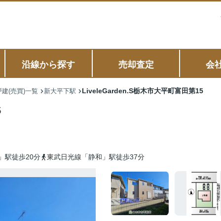
沿線から探す
売却査定
会
LiveleGarden.S栃木市大平町富田第15
建(売買)一覧
新大平下駅
5
」駅徒歩20分
東武日光線「静和」駅徒歩37分