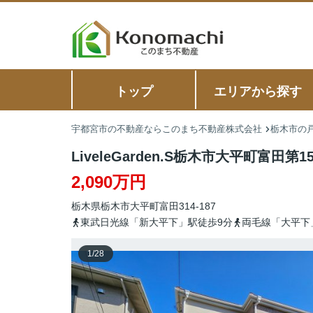
トップ
エリアから探す
宇都宮市の不動産ならこのまち不動産株式会社
栃木市の戸
LiveleGarden.S栃木市大平町富田第1
2,090万円
栃木県
栃木市
大平町富田
314-187
東武日光線「新大平下」駅徒歩9分
両毛線「大平下
1
/
28