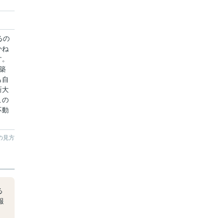
るの
かね
す。
築
も自
新大
この
不動
の見方
る
報