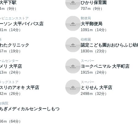
大平下駅
ひかり保育園
94ｍ（9分）
707ｍ（9分）
ンビニエンスストア
郵便局
ーソン 大平バイパス店
大平郵便局
081ｍ（14分）
1091ｍ（14分）
科
幼稚園
わたクリニック
認定こども園おおひらふじ幼
457ｍ（19分）
1830ｍ（23分）
ームセンター
スーパー
メリ 大平店
ヨークベニマル 大平町店
913ｍ（24分）
1915ｍ（24分）
ラッグストア
スーパー
スリのアオキ 大平店
とりせん 大平店
042ｍ（26分）
2498ｍ（32分）
合病院
ちぎメディカルセンターしもつ
066ｍ（64分）