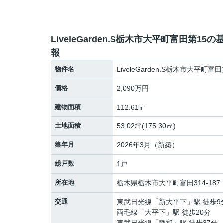
LiveleGarden.S栃木市大平町富田第15の
報
物件名
LiveleGarden.S栃木市大平町富田
価格
2,090万円
建物面積
112.61㎡
土地面積
53.02坪(175.30㎡)
築年月
2026年3月（新築）
総戸数
1戸
所在地
栃木県
栃木市
大平町富田
314-187
交通
東武日光線
「
新大平下
」駅 徒歩9
両毛線
「
大平下
」駅 徒歩20分
東武日光線
「
静和
」駅 徒歩37分