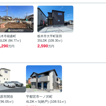
栃木市箱森町
栃木市大平町富田
SLDK (94.77㎡)
3SLDK (109.30㎡)
,290
2,590
万円
万円
原市関谷
宇都宮市一ノ沢町
(96.05㎡)
4LDK＋S(納戸) (108.51㎡)