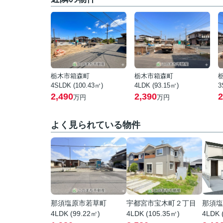
栃木市箱森町
栃木市箱森町
4SLDK (100.43㎡)
4LDK (93.15㎡)
3
2,490
2,390
2
万円
万円
よく見られている物件
那須塩原市若草町
宇都宮市宝木町２丁目
那須塩
4LDK (99.22㎡)
4LDK (105.35㎡)
4LDK 