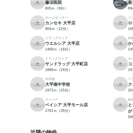
藤沼医院
新
665ｍ（9分）
6
ホームセンター
コ
カンセキ 大平店
ロ
904ｍ（12分）
1
ドラッグストア
内
ウエルシア 大平店
か
1400ｍ（18分）
1
ドラッグストア
ホ
サンドラッグ 大平町店
コ
1886ｍ（24分）
1
中学校
ド
大平南中学校
ク
1972ｍ（25分）
2
スーパー
総
ベイシア 大平モール店
と
2781ｍ（35分）
が
5
近隣の物件