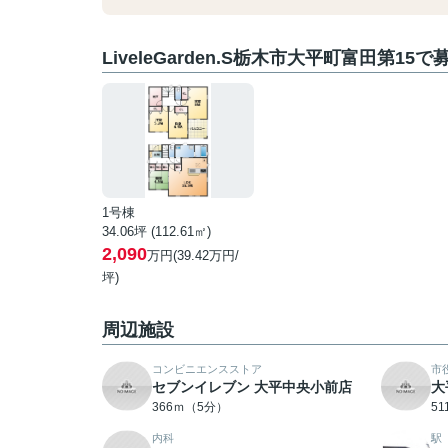
LiveleGarden.S栃木市大平町富田第15
1号棟
34.06坪 (112.61㎡)
2,090
万円(39.42万円/
坪)
周辺施設
コンビニエンスストア
市
セブンイレブン 大平中央小前店
大
366ｍ（5分）
5
内科
駅