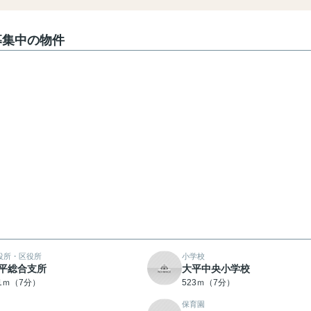
で募集中の物件
役所・区役所
小学校
平総合支所
大平中央小学校
11ｍ（7分）
523ｍ（7分）
保育園