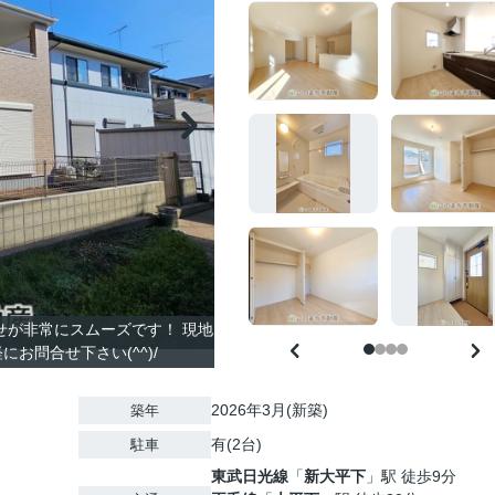
合せが非常にスムーズです！ 現地
お問合せ下さい(^^)/
2026年3月(新築)
築年
有(2台)
駐車
東武日光線
「
新大平下
」駅 徒歩9分