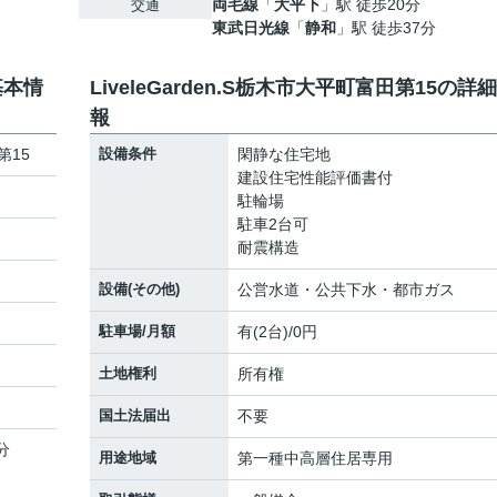
両毛線
「
大平下
」駅 徒歩20分
交通
東武日光線
「
静和
」駅 徒歩37分
基本情
LiveleGarden.S栃木市大平町富田第15の詳
報
第15
設備条件
閑静な住宅地
建設住宅性能評価書付
駐輪場
駐車2台可
耐震構造
設備(その他)
公営水道・公共下水・都市ガス
駐車場/月額
有(2台)/0円
土地権利
所有権
国土法届出
不要
分
用途地域
第一種中高層住居専用