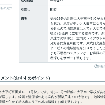
取引態様
一般媒介
情報の見方
引渡し
即時
備考
徒歩25分の距離に大平南中学校があ
も魅力。地盤が弱いと大惨事になり
ませんので地盤調査はとても大切で
徒歩9分圏内に立地する物件です。新
戸建ての物件は、室内のレイアウト
分好みに変更可能です。東武日光線
平下近くの地域情報を知り尽くした
まち不動産のスタッフが、お客様の
産探しをサポート致します。
情報
5のコメント(おすすめポイント)
S栃木市大平町富田第15 1号棟」です。徒歩25分の距離に大平南中学校があ
が増します。綺麗で清潔感のある室内が新築戸建ての特徴です。地域情
情報と併せて栃木市エリアの地域情報もお伝え致します。