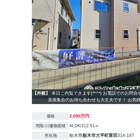
【外観】
本日ご内覧できます(*^^*) お電話でのお問
直接集合のお待ち合わせも大丈夫です！ お気軽に
2,090万円
価格
4LDK/112.61㎡
間取り/建物面積
栃木県
栃木市
大平町富田
314-187
所在地