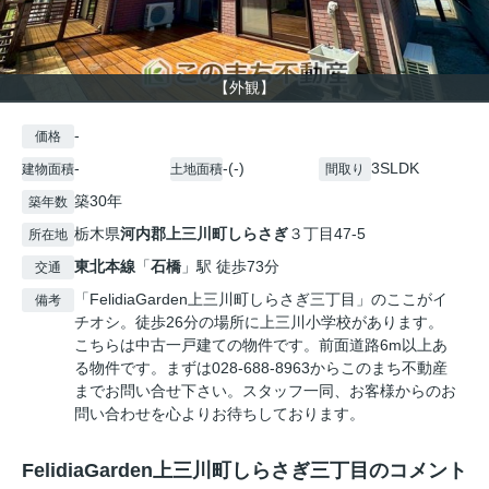
【外観】
-
価格
-
-(-)
3SLDK
建物面積
土地面積
間取り
築30年
築年数
栃木県
河内郡上三川町
しらさぎ
３丁目47-5
所在地
東北本線
「
石橋
」駅 徒歩73分
交通
「FelidiaGarden上三川町しらさぎ三丁目」のここがイ
備考
チオシ。徒歩26分の場所に上三川小学校があります。
こちらは中古一戸建ての物件です。前面道路6m以上あ
る物件です。まずは028-688-8963からこのまち不動産
までお問い合せ下さい。スタッフ一同、お客様からのお
問い合わせを心よりお待ちしております。
FelidiaGarden上三川町しらさぎ三丁目のコメント