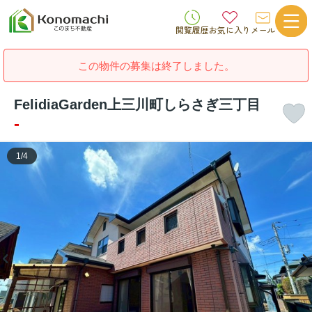
閲覧履歴
お気に入り
メール
この物件の募集は終了しました。
FelidiaGarden上三川町しらさぎ三丁目
-
1
/
4