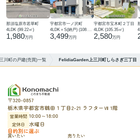
那須塩原市若草町
宇都宮市一ノ沢町
宇都宮市宝木町２丁目
4LDK (99.22㎡)
4LDK＋S(納戸) (108.51㎡)
4LDK (105.35㎡)
4
1,980
3,499
2,580
万円
万円
万円
三川町の戸建(売買)一覧
FelidiaGarden上三川町しらさぎ三丁目
〒320-0857
栃木県宇都宮市鶴田１丁目2-21 ラフターⅦ 1階
10:00～18:00
営業時間
水曜日
定休日
目的別に選ぶ
買いたい
売りたい