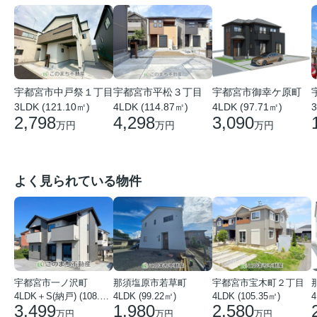
宇都宮市平松３丁目
宇都宮市中戸祭１丁目
宇都宮市御幸ケ原町
4LDK (114.87㎡)
3LDK (121.10㎡)
4LDK (97.71㎡)
3
4,298
2,798
3,090
万円
万円
万円
よく見られている物件
宇都宮市一ノ沢町
那須塩原市若草町
宇都宮市宝木町２丁目
4LDK＋S(納戸) (108.51㎡)
4LDK (99.22㎡)
4LDK (105.35㎡)
4
3,499
1,980
2,580
万円
万円
万円