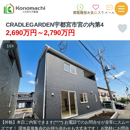
閲覧履歴
お気に入り
メール
CRADLEGARDEN宇都宮市宮の内第4
2,690万円～2,790万円
1
/
24
【外観】本日ご内覧できます(*^^*) お電話でのお問合せが非常にスムー
ズです！ 現地直接集合のお待ち合わせも大丈夫です！ お気軽にお問合