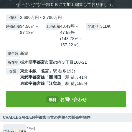
せ下さい(^^)/ 一部ＣＧにて加工編集しておりましう。
2,690万円～2,790万円
価格
94.56㎡～
43.49坪～
3LDK
建物面積
土地面積
間取り
97.19㎡
47.55坪
(143.78㎡～
157.22㎡)
新築
築年数
栃木県
宇都宮市
宮の内
３丁目160-21
所在地
東北本線
「
雀宮
」駅 徒歩19分
交通
東武宇都宮線
「
西川田
」駅 徒歩41分
東武宇都宮線
「
江曽島
」駅 徒歩55分
お問い合わせ
無料
CRADLEGARDEN宇都宮市宮の内第4の販売中物件
2号棟