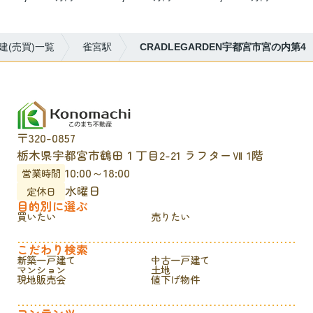
建(売買)一覧
雀宮駅
CRADLEGARDEN宇都宮市宮の内第4
〒320-0857
栃木県宇都宮市鶴田１丁目2-21 ラフターⅦ 1階
10:00～18:00
営業時間
水曜日
定休日
目的別に選ぶ
買いたい
売りたい
こだわり検索
新築一戸建て
中古一戸建て
マンション
土地
現地販売会
値下げ物件
コンテンツ