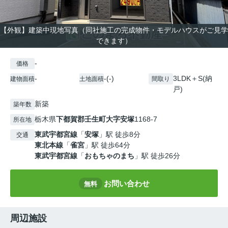
【外観】建築中現地写真（同社施工の完成物件・モデルハウスがご見学
できます）
-
価格
-
-(-)
3LDK＋S(納
建物面積
土地面積
間取り
戸)
新築
築年数
栃木県
下都賀郡壬生町
大字安塚
1168-7
所在地
東武宇都宮線
「
安塚
」駅 徒歩8分
交通
東北本線
「
雀宮
」駅 徒歩64分
東武宇都宮線
「
おもちゃのまち
」駅 徒歩26分
お問い合わせ
無料
周辺施設