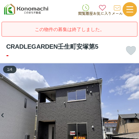
閲覧履歴
お気に入り
メール
この物件の募集は終了しました。
CRADLEGARDEN壬生町安塚第5
-
1
/
4