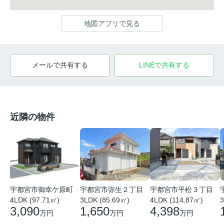
地図アプリで見る
メールで共有する
LINEで共有する
近隣の物件
宇都宮市平松３丁目
宇都宮市御幸ケ原町
宇都宮市弥生２丁目
4LDK (114.87㎡)
4LDK (97.71㎡)
3
3LDK (85.69㎡)
4,398
3,090
1,650
万円
万円
万円