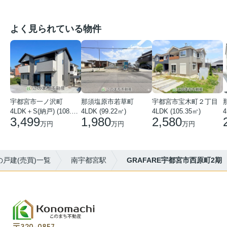
よく見られている物件
宇都宮市一ノ沢町
那須塩原市若草町
宇都宮市宝木町２丁目
4LDK＋S(納戸) (108.51㎡)
4LDK (99.22㎡)
4LDK (105.35㎡)
4
3,499
1,980
2,580
万円
万円
万円
戸建(売買)一覧
南宇都宮駅
GRAFARE宇都宮市西原町2期
〒320-0857