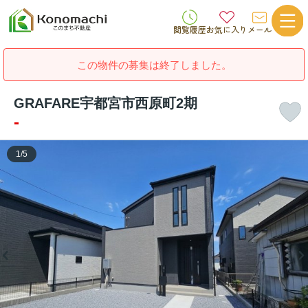
閲覧履歴
お気に入り
メール
この物件の募集は終了しました。
GRAFARE宇都宮市西原町2期
-
1
/
5