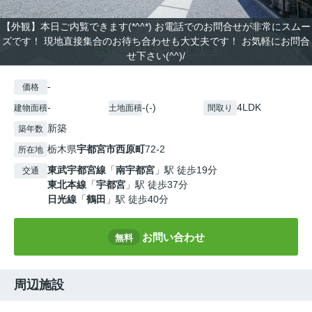
【外観】本日ご内覧できます(*^^*) お電話でのお問合せが非常にスムー
ズです！ 現地直接集合のお待ち合わせも大丈夫です！ お気軽にお問合
せ下さい(^^)/
-
価格
-
-(-)
4LDK
建物面積
土地面積
間取り
新築
築年数
栃木県
宇都宮市
西原町
72-2
所在地
東武宇都宮線
「
南宇都宮
」駅 徒歩19分
交通
東北本線
「
宇都宮
」駅 徒歩37分
日光線
「
鶴田
」駅 徒歩40分
お問い合わせ
無料
周辺施設