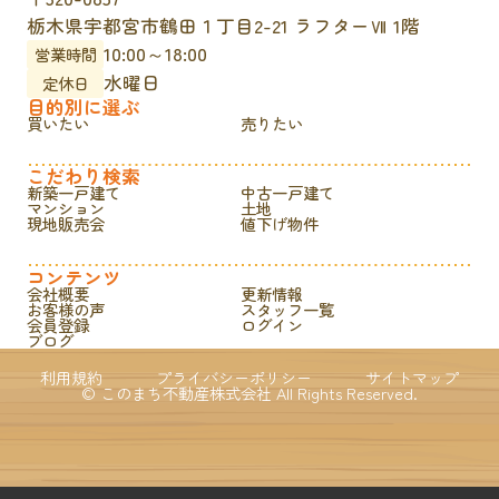
栃木県宇都宮市鶴田１丁目2-21 ラフターⅦ 1階
10:00～18:00
営業時間
水曜日
定休日
目的別に選ぶ
買いたい
売りたい
こだわり検索
新築一戸建て
中古一戸建て
マンション
土地
現地販売会
値下げ物件
コンテンツ
会社概要
更新情報
お客様の声
スタッフ一覧
会員登録
ログイン
ブログ
利用規約
プライバシーポリシー
サイトマップ
© このまち不動産株式会社 All Rights Reserved.