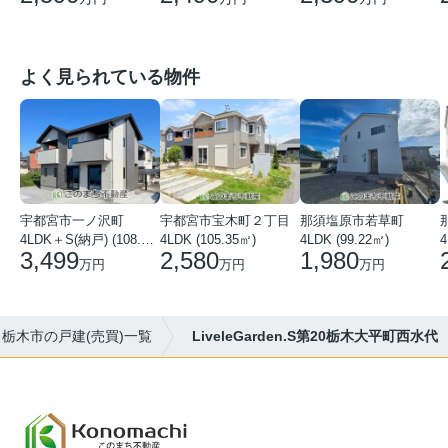
よく見られている物件
宇都宮市一ノ沢町
宇都宮市宝木町２丁目
那須塩原市若草町
4LDK＋S(納戸) (108.51㎡)
4LDK (105.35㎡)
4LDK (99.22㎡)
4
3,499
2,580
1,980
万円
万円
万円
栃木市の戸建(売買)一覧
LiveleGarden.S第20栃木大平町西水代