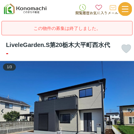
閲覧履歴
お気に入り
メール
この物件の募集は終了しました。
LiveleGarden.S第20栃木大平町西水代
-
1
/
3