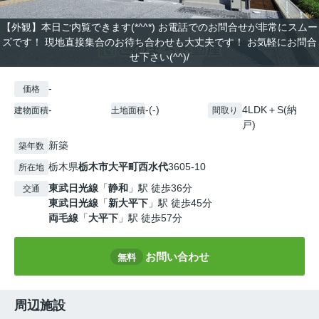
【外観】本日ご内覧できます(*^^*) お電話でのお問合せが非常にスムー
ズです！ 現地直接集合のお待ち合わせも大丈夫です！ お気軽にお問合
せ下さい(^^)/
-
価格
-
-(-)
4LDK＋S(納
建物面積
土地面積
間取り
戸)
新築
築年数
栃木県
栃木市
大平町西水代
3605-10
所在地
東武日光線
「
静和
」駅 徒歩36分
交通
東武日光線
「
新大平下
」駅 徒歩45分
両毛線
「
大平下
」駅 徒歩57分
お問い合わせ
無料
周辺施設