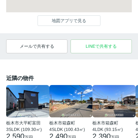
地図アプリで見る
メールで共有する
LINEで共有する
近隣の物件
栃木市箱森町
栃木市箱森町
栃木市大平町富田
4SLDK (100.43㎡)
4LDK (93.15㎡)
4
3SLDK (109.30㎡)
2,490
2,390
2,590
万円
万円
万円