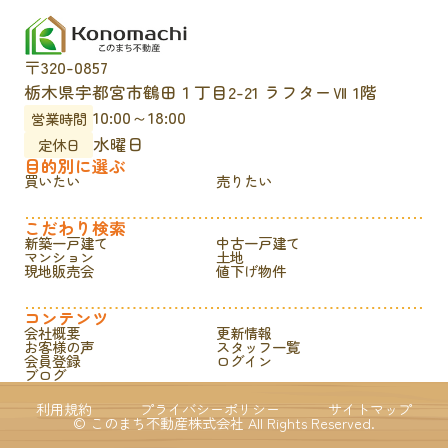
〒320-0857
栃木県宇都宮市鶴田１丁目2-21 ラフターⅦ 1階
10:00～18:00
営業時間
水曜日
定休日
目的別に選ぶ
買いたい
売りたい
こだわり検索
新築一戸建て
中古一戸建て
マンション
土地
現地販売会
値下げ物件
コンテンツ
会社概要
更新情報
お客様の声
スタッフ一覧
会員登録
ログイン
ブログ
利用規約
プライバシーポリシー
サイトマップ
© このまち不動産株式会社 All Rights Reserved.