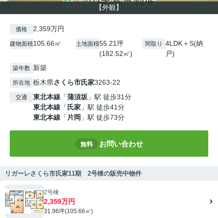
【外観】
2,359万円
価格
105.66㎡
55.21坪
4LDK＋S(納
建物面積
土地面積
間取り
(182.52㎡)
戸)
新築
築年数
栃木県
さくら市
氏家
3263-22
所在地
東北本線
「
蒲須坂
」駅 徒歩31分
交通
東北本線
「
氏家
」駅 徒歩41分
東北本線
「
片岡
」駅 徒歩73分
お問い合わせ
無料
リガーレさくら市氏家11期 2号棟の販売中物件
2号棟
2,359万円
31.96坪(105.66㎡)