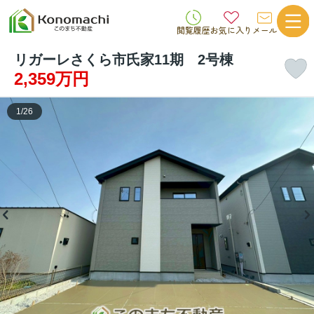
閲覧履歴
お気に入り
メール
リガーレさくら市氏家11期 2号棟
2,359万円
1
/
26