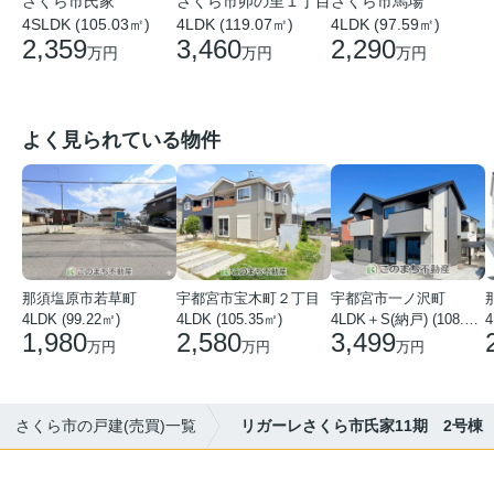
さくら市馬場
さくら市氏家
さくら市卯の里１丁目
4LDK (97.59㎡)
4SLDK (105.03㎡)
4LDK (119.07㎡)
2,290
2,359
3,460
万円
万円
万円
よく見られている物件
那須塩原市若草町
宇都宮市宝木町２丁目
宇都宮市一ノ沢町
4LDK (99.22㎡)
4LDK (105.35㎡)
4LDK＋S(納戸) (108.51㎡)
4
1,980
2,580
3,499
万円
万円
万円
さくら市の戸建(売買)一覧
リガーレさくら市氏家11期 2号棟