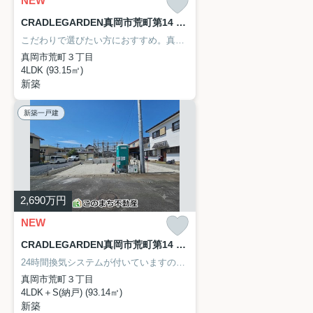
NEW
CRADLEGARDEN真岡市荒町第14 1号棟
こだわりで選びたい方におすすめ。真岡市エリアで住まいをお探しなら「CRADLEGARDEN真岡市荒町第14」。顔が見える安心のTVインターホン付きです。駅まで徒歩12分の場所に立地しています。今回紹介するのは、建物面積が93.15平米。あなたのライフスタイルに合った不動産を探しませんか。快適な暮らしが実現できるお住まいがきっと見つかります。ぜひ当社をご利用くださいませ。
真岡市荒町３丁目
4LDK (93.15㎡)
新築
新築一戸建
2,690
万円
NEW
CRADLEGARDEN真岡市荒町第14 2号棟
24時間換気システムが付いていますので、ホコリも塵も入りにくくなっています。駅まで徒歩12分でアクセス可能です。4SLDKの間取りです。夢のマイホームは思い切って新築の戸建てはいかがでしょうか。真岡市を中心に不動産情報を扱う当社でなら、きっと真岡鉄道北真岡周辺の住まい探しにも役立つことでしょう。まずはご希望条件をお聞かせ下さい。
真岡市荒町３丁目
4LDK＋S(納戸) (93.14㎡)
新築