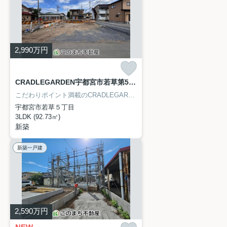
2,990
万円
CRADLEGARDEN宇都宮市若草第5 1号棟
こだわりポイント満載のCRADLEGARDEN宇都宮市若草第5 1号棟。徒歩17分の距離に宇都宮市立宝木中学校があるのも魅力。建設住宅性能評価付なので地震保険などが優遇されやすいです。不動産購入での不安な点をこのまち不動産のスタッフが解決いたしますので、まずはお気軽に028-688-8963へお電話下さい。
宇都宮市若草５丁目
3LDK (92.73㎡)
新築
新築一戸建
2,590
万円