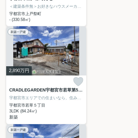
＜建築条件無＞お好きなハウスメーカーで建築可能です
約100坪の広
宇都宮市上戸祭町
- (330.58㎡)
新築一戸建
2,890
万円
CRADLEGARDEN宇都宮市若草第5 2号棟
宇都宮市エリアでの住まいなら、住み心地も快適な「CRADLEGARDEN宇都宮市若草第5 2号棟」はいかがでしょうか。こちらの物件は南向きです。新生活をピカピカの新築戸建て物件で始めてみませんか。浴室乾燥機のあるお風呂場は洗濯物を干すときにも便利です。当社はお客様が快適に暮らせるよう、住まい探しのサポートをしております。ご希望の条件があれば、当社スタッフにお聞かせください。
宇都宮市若草５丁目
3LDK (84.24㎡)
新築
新築一戸建