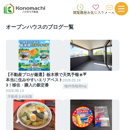
閲覧履歴
お気に入り
メール
オープンハウスのブログ一覧
【不動産プロが厳選】栃木県で
天気予報☀️☔
本当に住みやすいエリアベスト
2026.05.24
3！移住・購入の新定番
物件情報/Blog
2026.06.13
不動産まめ知識