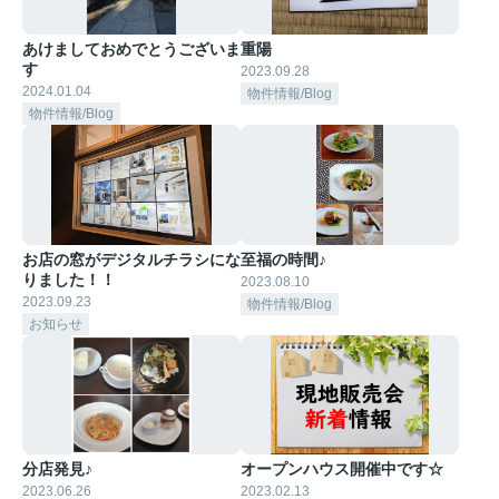
あけましておめでとうございま
重陽
す
2023.09.28
2024.01.04
物件情報/Blog
物件情報/Blog
お店の窓がデジタルチラシにな
至福の時間♪
りました！！
2023.08.10
2023.09.23
物件情報/Blog
お知らせ
分店発見♪
オープンハウス開催中です☆
2023.06.26
2023.02.13