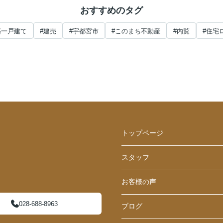
おすすめのタグ
築一戸建て
#建売
#宇都宮市
#このまち不動産
#内覧
#住宅
トップページ
スタッフ
お客様の声
028-688-8963
ブログ