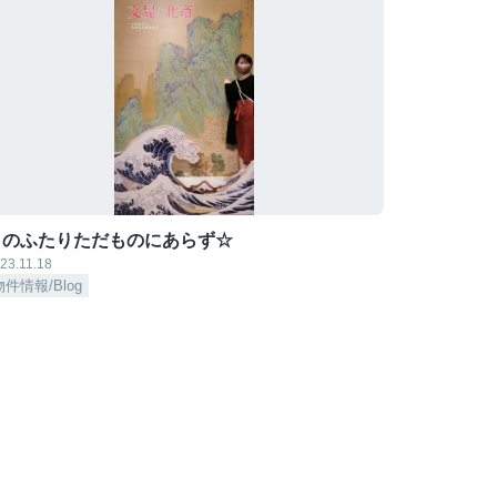
このふたりただものにあらず☆
23.11.18
物件情報/Blog