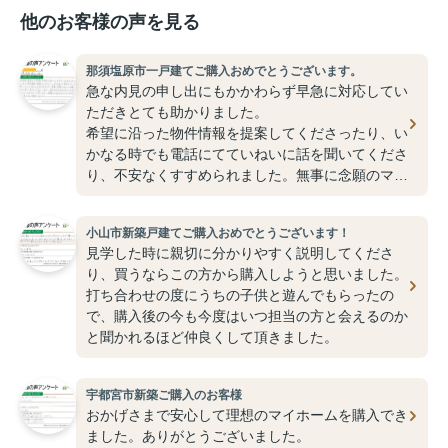
他のお客様の声を見る
那須塩原市一戸建てご購入おめでとうございます。
急な内見の申し出にもかかわらず早急に対応してい
ただきとても助かりました。
希望に沿った物件情報を提案してくださったり、い
かなる時でも電話にてていねいに話を聞いてくださ
り、不安なくすすめられました。無事に念願のマイ
ホームも購入でき、新生活を楽しく送らせていただ
いてます。今後も何か分からないことがあったら相
小山市新築戸建てご購入おめでとうございます！
談させていただきたいと存じます。高橋さんありが
見学した時に親切に分かりやすく説明してくださ
とうございました。これからもお体に気をつけて頑
り、買うならこの方から購入しようと思いました。
張ってください！！
打ち合わせの度にうちの子供と遊んでもらったの
で、購入後の今も今度はいつ担当の方と会えるのか
と聞かれるほど仲良くして頂きました。
宇都宮市新築ご購入のお客様
おかげさまで安心して理想のマイホームを購入でき
ました。ありがとうございました。