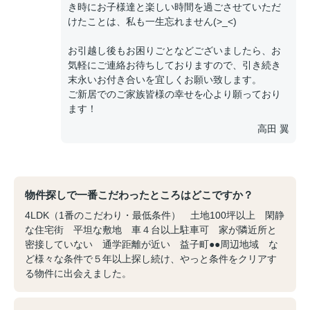
き時にお子様達と楽しい時間を過ごさせていただ
けたことは、私も一生忘れません(>_<)
お引越し後もお困りごとなどございましたら、お
気軽にご連絡お待ちしておりますので、引き続き
末永いお付き合いを宜しくお願い致します。
ご新居でのご家族皆様の幸せを心より願っており
ます！
高田 翼
物件探しで一番こだわったところはどこですか？
4LDK（1番のこだわり・最低条件） 土地100坪以上 閑静
な住宅街 平坦な敷地 車４台以上駐車可 家が隣近所と
密接していない 通学距離が近い 益子町●●周辺地域 な
ど様々な条件で５年以上探し続け、やっと条件をクリアす
る物件に出会えました。