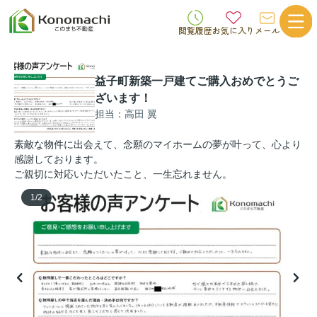
閲覧履歴
お気に入り
メール
益子町新築一戸建てご購入おめでとうご
ざいます！
担当：高田 翼
素敵な物件に出会えて、念願のマイホームの夢が叶って、心より
感謝しております。
ご親切に対応いただいたこと、一生忘れません。
1
/
2