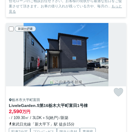
住宅ローンのご相談お任せ下さい。お客様の現状から最適な窓口をご提
案させて頂きます。お車の借り入れが残っている方や、毎月の...
もっと
見る
新築一戸建
栃木市大平町富田
LiveleGarden.S第16栃木大平町富田
1号棟
2,590
万円
- / 109.30㎡ / 3LDK＋S(納戸) /新築
東武日光線「新大平下」駅 徒歩15分
駐車2台可
プロパンガス
陽当り良好
専用庭