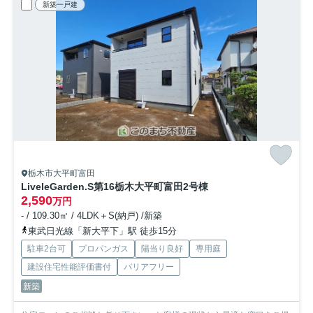
新築一戸建
栃木市大平町富田
LiveleGarden.S第16栃木大平町富田
2号棟
2,590
万円
- / 109.30㎡ / 4LDK＋S(納戸) /新築
東武日光線「新大平下」駅 徒歩15分
駐車2台可
プロパンガス
陽当り良好
専用庭
建設住宅性能評価書付
バリアフリー
新築