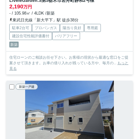
LiveleGarden.S第5栃木市岩舟町静和
2号棟
2,190
万円
- / 105.98㎡ / 4LDK /新築
東武日光線「新大平下」駅 徒歩38分
駐車2台可
プロパンガス
陽当り良好
専用庭
建設住宅性能評価書付
バリアフリー
新築
住宅ローンのご相談お任せ下さい。お客様の現状から最適な窓口をご提
案させて頂きます。お車の借り入れが残っている方や、毎月の...
もっと
見る
新築一戸建