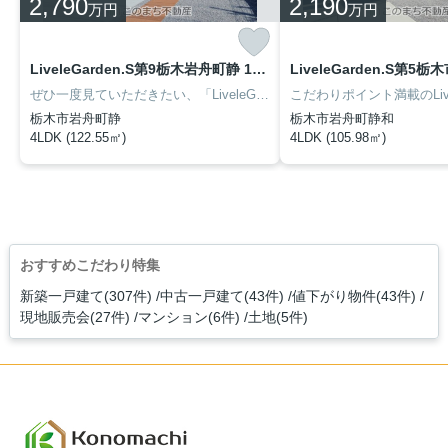
2,790
2,190
万円
万円
LiveleGarden.S第9栃木岩舟町静 1号棟
ぜひ一度見ていただきたい、「LiveleGarden.S第9栃木岩舟町静 1号棟」です。ローソン 岩舟バイパス店まで徒歩5分と近場にコンビニがあるのもポイント。新築ならではの「新しさ」がとても魅力です。このまち不動産のスタッフが不動産購入のサポートを致します。気になる点などがございましたら、お気軽にお問い合わせください。
栃木市岩舟町静
栃木市岩舟町静和
4LDK (122.55㎡)
4LDK (105.98㎡)
おすすめこだわり特集
新築一戸建て(307件)
中古一戸建て(43件)
値下がり物件(43件)
現地販売会(27件)
マンション(6件)
土地(5件)