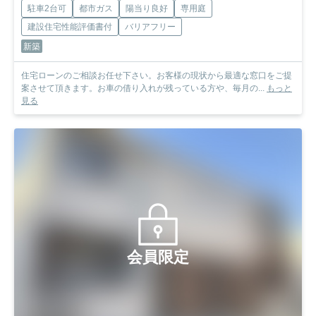
駐車2台可
都市ガス
陽当り良好
専用庭
建設住宅性能評価書付
バリアフリー
新築
住宅ローンのご相談お任せ下さい。お客様の現状から最適な窓口をご提
案させて頂きます。お車の借り入れが残っている方や、毎月の...
もっと
見る
会員限定