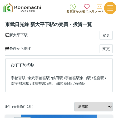
閲覧履歴
お気に入り
メール
東武日光線 新大平下駅の売買・投資一覧
新大平下駅
変更
条件から探す
変更
おすすめの駅
宇都宮駅
/
東武宇都宮駅
/
鶴田駅
/
宇都宮駅東口駅
/
雀宮駅
/
南宇都宮駅
/
江曽島駅
/
西川田駅
/
峰駅
/
石橋駅
8
件（会員物件 1件）