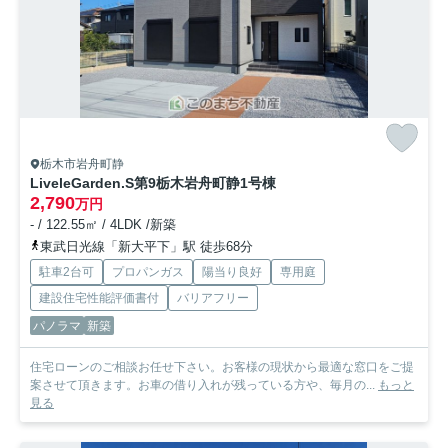
栃木市岩舟町静
LiveleGarden.S第9栃木岩舟町静
1号棟
2,790
万円
- / 122.55㎡ / 4LDK /新築
東武日光線「新大平下」駅 徒歩68分
駐車2台可
プロパンガス
陽当り良好
専用庭
建設住宅性能評価書付
バリアフリー
パノラマ
新築
住宅ローンのご相談お任せ下さい。お客様の現状から最適な窓口をご提
案させて頂きます。お車の借り入れが残っている方や、毎月の...
もっと
見る