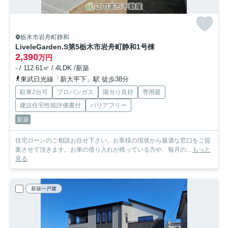
栃木市岩舟町静和
LiveleGarden.S第5栃木市岩舟町静和
1号棟
2,390
万円
- / 112.61㎡ / 4LDK /新築
東武日光線「新大平下」駅 徒歩38分
駐車2台可
プロパンガス
陽当り良好
専用庭
建設住宅性能評価書付
バリアフリー
新築
住宅ローンのご相談お任せ下さい。お客様の現状から最適な窓口をご提
案させて頂きます。お車の借り入れが残っている方や、毎月の...
もっと
見る
新築一戸建