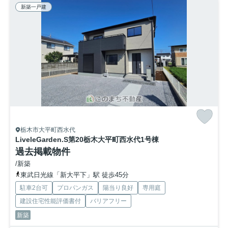
新築一戸建
栃木市大平町西水代
LiveleGarden.S第20栃木大平町西水代
1号棟
過去掲載物件
/新築
東武日光線「新大平下」駅 徒歩45分
駐車2台可
プロパンガス
陽当り良好
専用庭
建設住宅性能評価書付
バリアフリー
新築