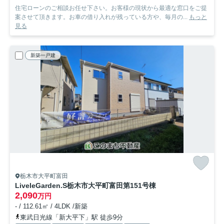
住宅ローンのご相談お任せ下さい。お客様の現状から最適な窓口をご提
案させて頂きます。お車の借り入れが残っている方や、毎月の...
もっと
見る
新築一戸建
栃木市大平町富田
LiveleGarden.S栃木市大平町富田第15
1号棟
2,090
万円
- / 112.61㎡ / 4LDK /新築
東武日光線「新大平下」駅 徒歩9分