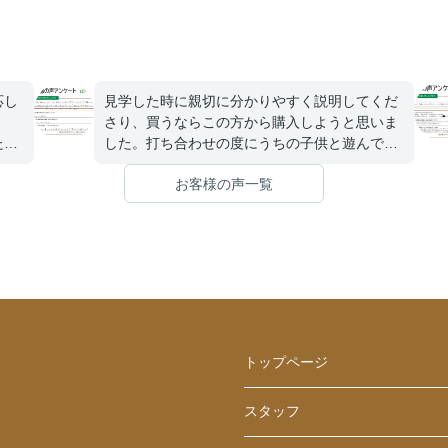
応し
見学した時に親切に分かりやすく説明してくだ
さり、買うならこの方から購入しようと思いま
た
した。打ち合わせの度にうちの子供と遊んでも
を聞
らったので、購入後の今も今度はいつ担当の方
お客様の声一覧
。無
と会えるのかと聞かれるほど仲良くして頂きま
を楽
した。
分か
たい
し
くだ
トップページ
スタッフ