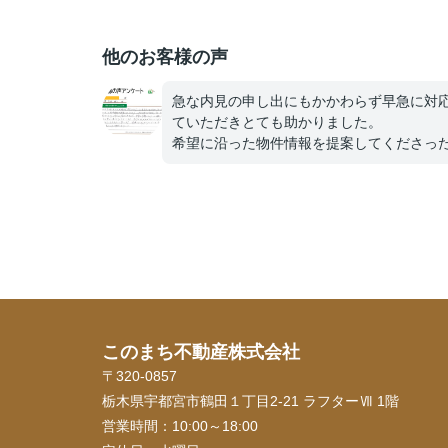
他のお客様の声
急な内見の申し出にもかかわらず早急に対
ていただきとても助かりました。
希望に沿った物件情報を提案してくださっ
り、いかなる時でも電話にてていねいに話
いてくださり、不安なくすすめられました
事に念願のマイホームも購入でき、新生活
しく送らせていただいてます。今後も何か
らないことがあったら相談させていただき
と存じます。高橋さんありがとうございま
た。これからもお体に気をつけて頑張って
さい！！
このまち不動産株式会社
〒320-0857
栃木県宇都宮市鶴田１丁目2-21 ラフターⅦ 1階
営業時間：
10:00～18:00