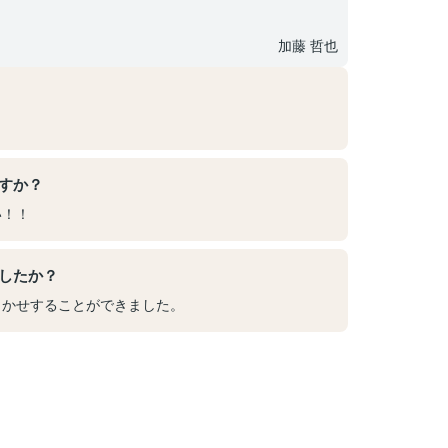
加藤 哲也
すか？
い！！
したか？
まかせすることができました。