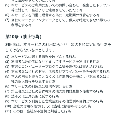
りご連絡をさせていただく為
(5) 本サービスのご利用においてのお問い合わせ・発生したトラブル
等に対して、当社よりご連絡させていただく為
(6) 本サービスを円滑に運営する為に一定期間の保管をする為
(7) 当社のマーケティングデータとして、個人が特定できない形での
利用をする為
第10条（禁止行為）
利用者は、本サービスの利用にあたり、次の各項に定める行為を
してはならないものとします。
(1) 本サービスに関する情報を改ざんする行為
(2) 利用者以外の者になりすまして本サービスを利用する行為
(3) 有害なコンピュータープログラム等を送信又は書き込む行為
(4) 第三者又は当社の財産、名誉及びプライバシー等を侵害する行為
(5) 本人の同意を得ることなく又は詐欺的な手段により第三者又は当
社の個人情報を収集する行為
(6) 本サービスの利用又は提供を妨げる行為
(7) 第三者又は当社の著作権その他の知的財産権を侵害する行為
(8) 法令又は公序良俗に反する行為
(9) 本サービスを利用した営業活動その他営利を目的とする行為
(10) 当社の信用を傷つけ、又は当社に損害を与える行為
(11) その他、当社が不適切と判断した行為