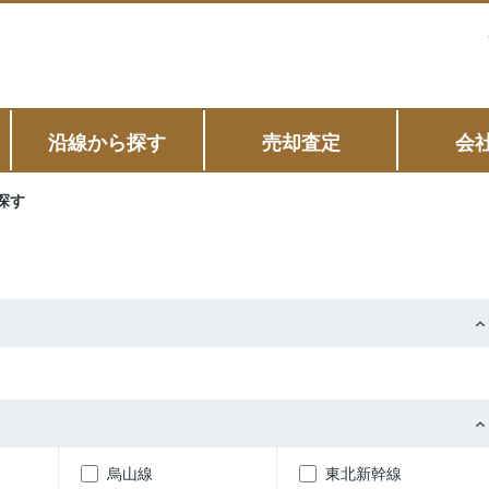
沿線から探す
売却査定
会
探す
烏山線
東北新幹線