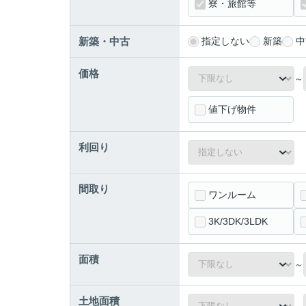
寮・旅館等
新築・中古
指定しない
新築
中
価格
～
値下げ物件
利回り
間取り
ワンルーム
3K/3DK/3LDK
面積
～
土地面積