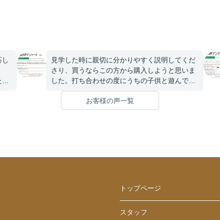
応し
見学した時に親切に分かりやすく説明してくだ
さり、買うならこの方から購入しようと思いま
た
した。打ち合わせの度にうちの子供と遊んでも
を聞
らったので、購入後の今も今度はいつ担当の方
お客様の声一覧
。無
と会えるのかと聞かれるほど仲良くして頂きま
を楽
した。
分か
たい
し
くだ
トップページ
スタッフ