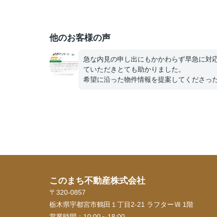
他のお客様の声
急な内見の申し出にもかかわらず早急に対
ていただきとても助かりました。
希望に沿った物件情報を提案してくださっ
り、いかなる時でも電話にてていねいに話
いてくださり、不安なくすすめられました
事に念願のマイホームも購入でき、新生活
しく送らせていただいてます。今後も何か
らないことがあったら相談させていただき
と存じます。高橋さんありがとうございま
た。これからもお体に気をつけて頑張って
さい！！
このまち不動産株式会社
〒320-0857
栃木県宇都宮市鶴田１丁目2-21 ラフターⅦ 1階
営業時間：
10:00～18:00