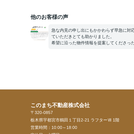
他のお客様の声
急な内見の申し出にもかかわらず早急に対
ていただきとても助かりました。
希望に沿った物件情報を提案してくださっ
り、いかなる時でも電話にてていねいに話
いてくださり、不安なくすすめられました
事に念願のマイホームも購入でき、新生活
しく送らせていただいてます。今後も何か
らないことがあったら相談させていただき
と存じます。高橋さんありがとうございま
た。これからもお体に気をつけて頑張って
さい！！
このまち不動産株式会社
〒320-0857
栃木県宇都宮市鶴田１丁目2-21 ラフターⅦ 1階
営業時間：
10:00～18:00