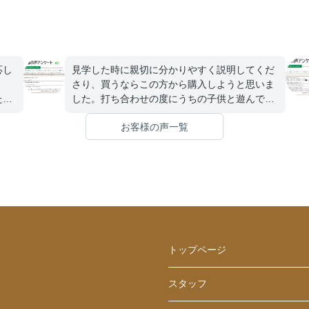
応し
見学した時に親切に分かりやすく説明してくだ
さり、買うならこの方から購入しようと思いま
た
した。打ち合わせの度にうちの子供と遊んでも
を聞
らったので、購入後の今も今度はいつ担当の方
お客様の声一覧
。無
と会えるのかと聞かれるほど仲良くして頂きま
を楽
した。
分か
たい
し
くだ
トップページ
スタッフ