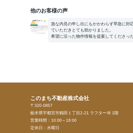
他のお客様の声
急な内見の申し出にもかかわらず早急に対
ていただきとても助かりました。
希望に沿った物件情報を提案してくださっ
り、いかなる時でも電話にてていねいに話
いてくださり、不安なくすすめられました
事に念願のマイホームも購入でき、新生活
しく送らせていただいてます。今後も何か
らないことがあったら相談させていただき
と存じます。高橋さんありがとうございま
た。これからもお体に気をつけて頑張って
さい！！
このまち不動産株式会社
〒320-0857
栃木県宇都宮市鶴田１丁目2-21 ラフターⅦ 1階
営業時間：
10:00～18:00
定休日：
水曜日