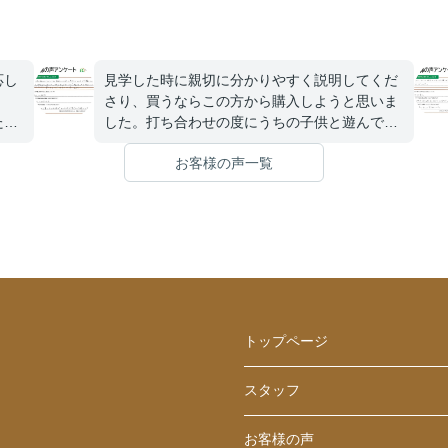
応し
見学した時に親切に分かりやすく説明してくだ
さり、買うならこの方から購入しようと思いま
た
した。打ち合わせの度にうちの子供と遊んでも
を聞
らったので、購入後の今も今度はいつ担当の方
お客様の声一覧
。無
と会えるのかと聞かれるほど仲良くして頂きま
を楽
した。
分か
たい
し
くだ
トップページ
スタッフ
お客様の声