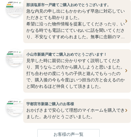
那須塩原市一戸建てご購入おめでとうございます。
急な内見の申し出にもかかわらず早急に対応してい
ただきとても助かりました。
希望に沿った物件情報を提案してくださったり、い
かなる時でも電話にてていねいに話を聞いてくださ
り、不安なくすすめられました。無事に念願のマイ
ホームも購入でき、新生活を楽しく送らせていただ
いてます。今後も何か分からないことがあったら相
小山市新築戸建てご購入おめでとうございます！
談させていただきたいと存じます。高橋さんありが
見学した時に親切に分かりやすく説明してくださ
とうございました。これからもお体に気をつけて頑
り、買うならこの方から購入しようと思いました。
張ってください！！
打ち合わせの度にうちの子供と遊んでもらったの
で、購入後の今も今度はいつ担当の方と会えるのか
と聞かれるほど仲良くして頂きました。
宇都宮市新築ご購入のお客様
おかげさまで安心して理想のマイホームを購入でき
ました。ありがとうございました。
お客様の声一覧