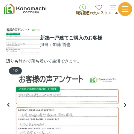
閲覧履歴
お気に入り
メール
新築一戸建てご購入のお客様
担当：加藤 哲也
辺りも静かで落ち着いて生活できます。
1
/
2