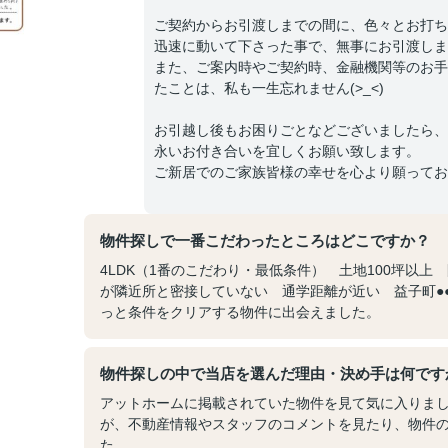
ご契約からお引渡しまでの間に、色々とお打ち
迅速に動いて下さった事で、無事にお引渡しま
また、ご案内時やご契約時、金融機関等のお手
たことは、私も一生忘れません(>_<)
お引越し後もお困りごとなどございましたら、
永いお付き合いを宜しくお願い致します。
ご新居でのご家族皆様の幸せを心より願ってお
物件探しで一番こだわったところはどこですか？
4LDK（1番のこだわり・最低条件） 土地100坪以
が隣近所と密接していない 通学距離が近い 益子町●
っと条件をクリアする物件に出会えました。
物件探しの中で当店を選んだ理由・決め手は何です
アットホームに掲載されていた物件を見て気に入りま
が、不動産情報やスタッフのコメントを見たり、物件
た。