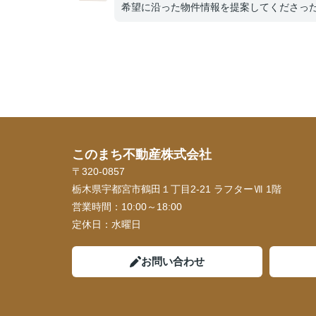
希望に沿った物件情報を提案してくださっ
り、いかなる時でも電話にてていねいに話
いてくださり、不安なくすすめられました
事に念願のマイホームも購入でき、新生活
しく送らせていただいてます。今後も何か
らないことがあったら相談させていただき
と存じます。高橋さんありがとうございま
た。これからもお体に気をつけて頑張って
さい！！
このまち不動産株式会社
〒320-0857
栃木県宇都宮市鶴田１丁目2-21 ラフターⅦ 1階
営業時間：
10:00～18:00
定休日：
水曜日
お問い合わせ