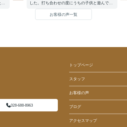
た
した。打ち合わせの度にうちの子供と遊んでも
を聞
らったので、購入後の今も今度はいつ担当の方
お客様の声一覧
。無
と会えるのかと聞かれるほど仲良くして頂きま
を楽
した。
分か
たい
し
くだ
トップページ
スタッフ
お客様の声
028-688-8963
ブログ
アクセスマップ