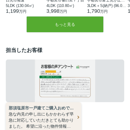
日光市猪倉
宇都宮市雀の宮７丁目
宇都宮市富士見が丘３丁目
5LDK (130.04㎡)
4LDK (110.80㎡)
3LDK＋S(納戸) (96.05㎡)
3
1,199
3,998
1,790
万円
万円
万円
もっと見る
担当したお客様
那須塩原市一戸建てご購入おめでとうございます。
急な内見の申し出にもかかわらず早
急に対応していただきとても助かり
ました。
希望に沿った物件情報を