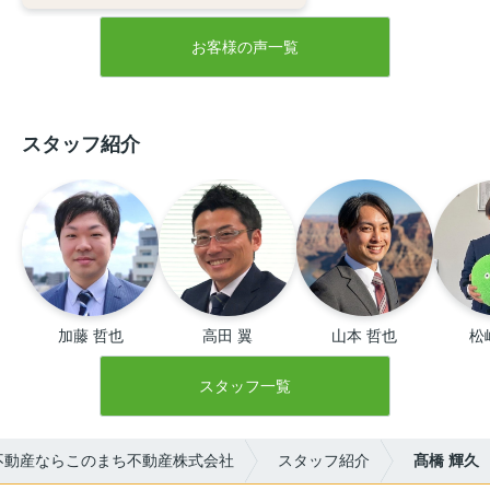
提案してくださったり、いかなる時
でも電話にてていねいに話を聞いて
お客様の声一覧
くださり、不安なくすすめられまし
た。無事に念願のマイホームも購入
でき、新生活を楽しく送らせていた
だいてます。今後も何か分からない
スタッフ紹介
ことがあったら相談させていただき
たいと存じます。高橋さんありがと
うございました。これからもお体に
気をつけて頑張ってください！！
加藤 哲也
高田 翼
山本 哲也
松
スタッフ一覧
不動産ならこのまち不動産株式会社
スタッフ紹介
髙橋 輝久