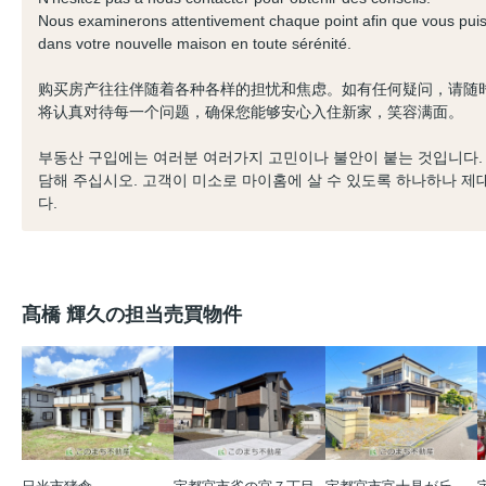
Nous examinerons attentivement chaque point afin que vous p
dans votre nouvelle maison en toute sérénité.
购买房产往往伴随着各种各样的担忧和焦虑。如有任何疑问，请随
将认真对待每一个问题，确保您能够安心入住新家，笑容满面。
부동산 구입에는 여러분 여러가지 고민이나 불안이 붙는 것입니다. 
담해 주십시오. 고객이 미소로 마이홈에 살 수 있도록 하나하나 
다.
髙橋 輝久の担当売買物件