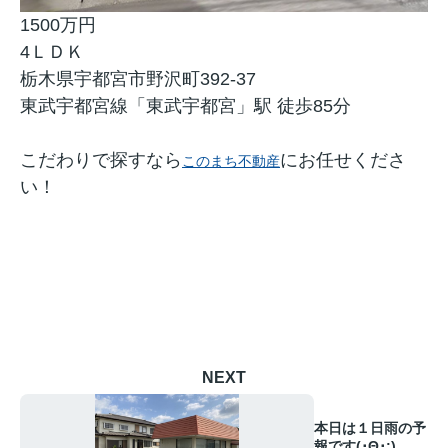
1500万円
4ＬＤＫ
栃木県宇都宮市野沢町392-37
東武宇都宮線「東武宇都宮」駅 徒歩85分
こだわりで探すなら
にお任せくださ
このまち不動産
い！
NEXT
本日は１日雨の予
報です(･Θ･;)