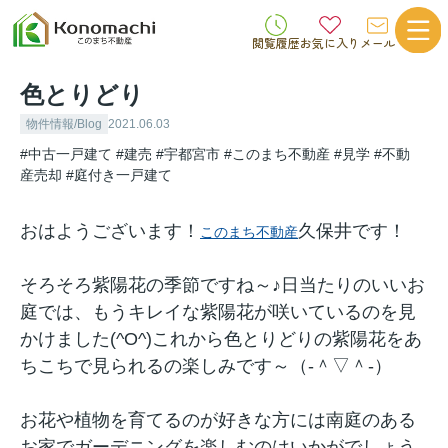
閲覧履歴
お気に入り
メール
色とりどり
物件情報/Blog
2021.06.03
#中古一戸建て
#建売
#宇都宮市
#このまち不動産
#見学
#不動
産売却
#庭付き一戸建て
おはようございます！
久保井です！
このまち不動産
そろそろ紫陽花の季節ですね～♪日当たりのいいお
庭では、もうキレイな紫陽花が咲いているのを見
かけました(^O^)これから色とりどりの紫陽花をあ
ちこちで見られるの楽しみです～（‐＾▽＾‐）
お花や植物を育てるのが好きな方には南庭のある
お家でガーデニングを楽しむのはいかがでしょう