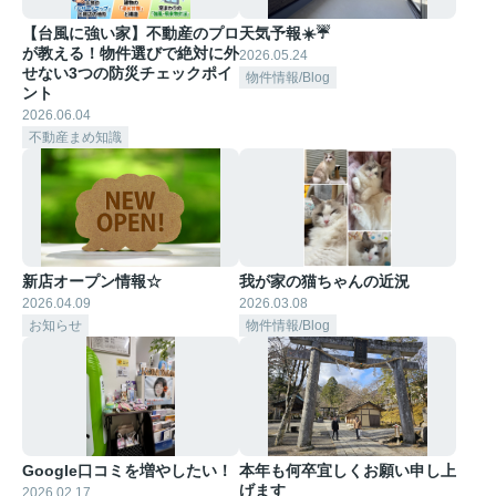
【台風に強い家】不動産のプロ
天気予報☀️☔
が教える！物件選びで絶対に外
2026.05.24
せない3つの防災チェックポイ
物件情報/Blog
ント
2026.06.04
不動産まめ知識
新店オープン情報☆
我が家の猫ちゃんの近況
2026.04.09
2026.03.08
お知らせ
物件情報/Blog
Google口コミを増やしたい！
本年も何卒宜しくお願い申し上
げます
2026.02.17