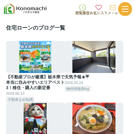
閲覧履歴
お気に入り
メール
住宅ローンのブログ一覧
【不動産プロが厳選】栃木県で
天気予報☀️☔
本当に住みやすいエリアベスト
2026.05.24
3！移住・購入の新定番
物件情報/Blog
2026.06.13
不動産まめ知識