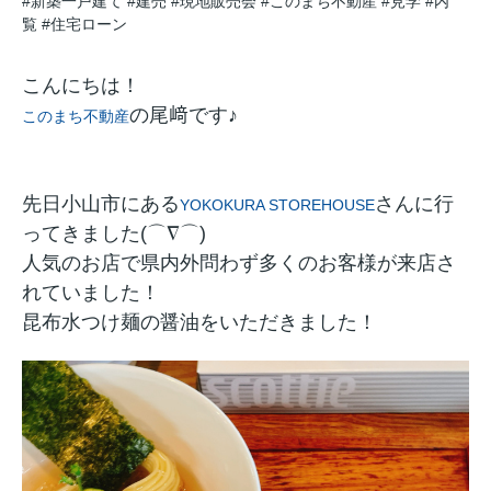
#新築一戸建て
#建売
#現地販売会
#このまち不動産
#見学
#内
覧
#住宅ローン
こんにちは！
の尾﨑です♪
このまち不動産
先日小山市にある
さんに行
YOKOKURA STOREHOUSE
ってきました(⌒∇⌒)
人気のお店で県内外問わず多くのお客様が来店さ
れていました！
昆布水つけ麺の醤油をいただきました！