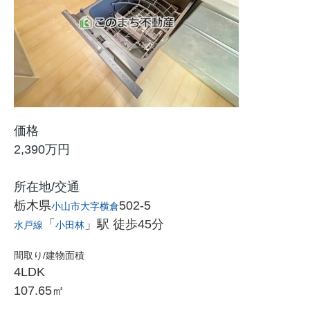
価格
2,390万円
所在地/交通
栃木県
502-5
小山市
大字横倉
「
」駅 徒歩45分
水戸線
小田林
間取り/建物面積
4LDK
107.65㎡