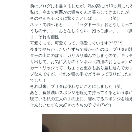
前のブログにも書きましたが、私の家には10ヵ月にな
私は、今まで何匹かの猫ちゃんと暮らしてきましたが
そのやんちゃぶりに驚くことしばし、、、（笑）
ネットで調べると、、、『ラグドール』おとなしくっ
うちの子、、、おとなしくない、抱っこ嫌い、、、（
ま、それも個性！！
可愛くって、可愛くって、溺愛しています(*^▽^*)
今までやらかしたいたずらで凄かったのは、ブリタの
ターの上にのぼり、ガリガリ嚙んでしまうので、キッ
り出して、お気に入りのトンネル（猫用のおもちゃ）
カートリッジって、ちょっと重さもあり差し込んでカ
プなんですが、それを猫の手でどうやって取りだした
でした！
それ以来、ブリタは使わないことにしました（笑）
あと、食器洗いスポンジを咥えて持ってくるという事
寝ている私の主人の手の上に、濡れてるスポンジを咥
そんないたずら大好きのうちの子です(*'ω'*)