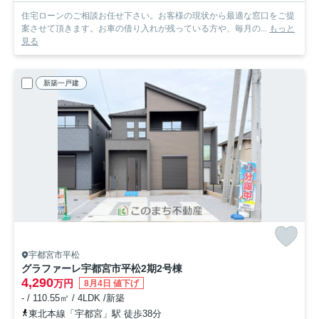
住宅ローンのご相談お任せ下さい。お客様の現状から最適な窓口をご提
案させて頂きます。お車の借り入れが残っている方や、毎月の...
もっと
見る
新築一戸建
宇都宮市平松
グラファーレ宇都宮市平松2期
2号棟
4,290
万円
8月4日 値下げ
- / 110.55㎡ / 4LDK /新築
東北本線「宇都宮」駅 徒歩38分