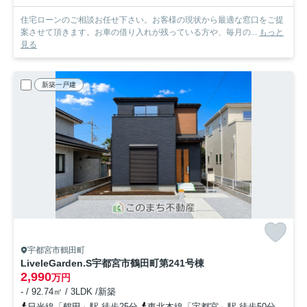
住宅ローンのご相談お任せ下さい。お客様の現状から最適な窓口をご提
案させて頂きます。お車の借り入れが残っている方や、毎月の...
もっと
見る
新築一戸建
宇都宮市鶴田町
LiveleGarden.S宇都宮市鶴田町第24
1号棟
2,990
万円
- / 92.74㎡ / 3LDK /新築
日光線「鶴田」駅 徒歩25分
東北本線「宇都宮」駅 徒歩50分