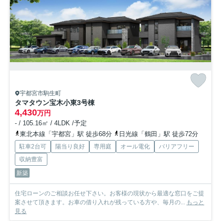
宇都宮市駒生町
タマタウン宝木小東
3号棟
4,430
万円
- / 105.16㎡ / 4LDK /予定
東北本線「宇都宮」駅 徒歩68分
日光線「鶴田」駅 徒歩72分
駐車2台可
陽当り良好
専用庭
オール電化
バリアフリー
収納豊富
新築
住宅ローンのご相談お任せ下さい。お客様の現状から最適な窓口をご提
案させて頂きます。お車の借り入れが残っている方や、毎月の...
もっと
見る