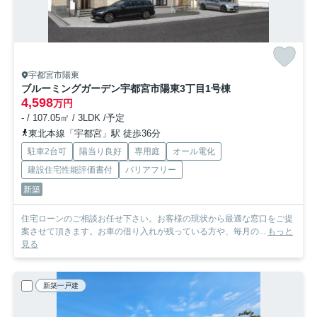
宇都宮市陽東
ブルーミングガーデン宇都宮市陽東3丁目
1号棟
4,598
万円
- / 107.05㎡ / 3LDK /予定
東北本線「宇都宮」駅 徒歩36分
駐車2台可
陽当り良好
専用庭
オール電化
建設住宅性能評価書付
バリアフリー
新築
住宅ローンのご相談お任せ下さい。お客様の現状から最適な窓口をご提
案させて頂きます。お車の借り入れが残っている方や、毎月の...
もっと
見る
新築一戸建