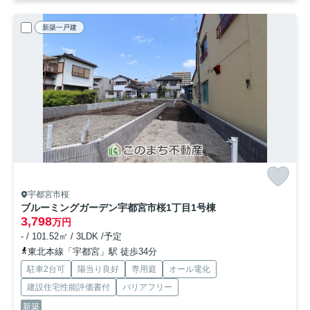
新築一戸建
宇都宮市桜
ブルーミングガーデン宇都宮市桜1丁目
1号棟
3,798
万円
- / 101.52㎡ / 3LDK /予定
東北本線「宇都宮」駅 徒歩34分
駐車2台可
陽当り良好
専用庭
オール電化
建設住宅性能評価書付
バリアフリー
新築