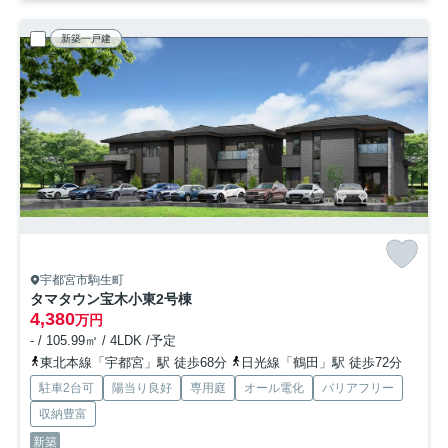
新築一戸建
宇都宮市駒生町
タマタウン宝木小東
2号棟
4,380
万円
- / 105.99㎡ / 4LDK /予定
東北本線「宇都宮」駅 徒歩68分
日光線「鶴田」駅 徒歩72分
駐車2台可
陽当り良好
専用庭
オール電化
バリアフリー
収納豊富
新築