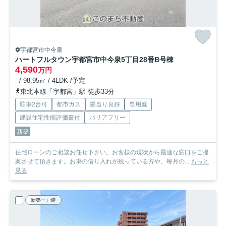
宇都宮市中今泉
ハートフルタウン宇都宮市中今泉5丁目28番
B号棟
4,590
万円
- / 98.95㎡ / 4LDK /予定
東北本線「宇都宮」駅 徒歩33分
駐車2台可
都市ガス
陽当り良好
専用庭
建設住宅性能評価書付
バリアフリー
新築
住宅ローンのご相談お任せ下さい。お客様の現状から最適な窓口をご提
案させて頂きます。お車の借り入れが残っている方や、毎月の...
もっと
見る
新築一戸建