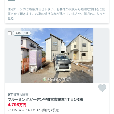
住宅ローンのご相談お任せ下さい。お客様の現状から最適な窓口をご提
案させて頂きます。お車の借り入れが残っている方や、毎月の...
もっと
見る
新築一戸建
宇都宮市陽東
ブルーミングガーデン宇都宮市陽東4丁目
1号棟
4,798
万円
- / 115.37㎡ / 4LDK＋S(納戸) /予定