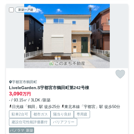
新築一戸建
宇都宮市鶴田町
LiveleGarden.S宇都宮市鶴田町第24
2号棟
3,090
万円
- / 93.15㎡ / 3LDK /新築
日光線「鶴田」駅 徒歩25分
東北本線「宇都宮」駅 徒歩50分
駐車2台可
都市ガス
陽当り良好
専用庭
建設住宅性能評価書付
バリアフリー
パノラマ
新築