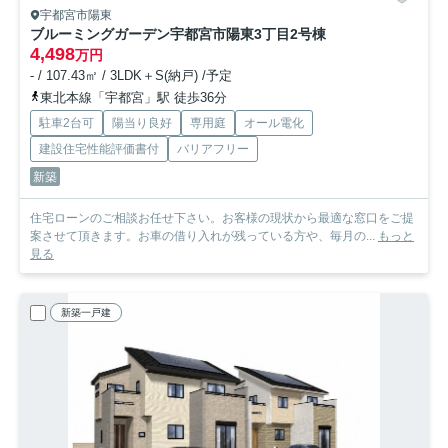
宇都宮市陽東
ブルーミングガーデン宇都宮市陽東3丁目
2号棟
4,498
万円
- / 107.43㎡ / 3LDK＋S(納戸) /予定
東北本線「宇都宮」駅 徒歩36分
駐車2台可
陽当り良好
専用庭
オール電化
建設住宅性能評価書付
バリアフリー
新築
住宅ローンのご相談お任せ下さい。お客様の現状から最適な窓口をご提
案させて頂きます。お車の借り入れが残っている方や、毎月の...
もっと
見る
新築一戸建