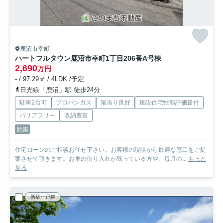
鹿沼市幸町
ハートフルタウン鹿沼市幸町1丁目206番
A号棟
2,690
万円
- / 97.29㎡ / 4LDK /予定
日光線「鹿沼」駅 徒歩24分
駐車2台可
プロパンガス
陽当り良好
建設住宅性能評価書付
バリアフリー
収納豊富
新築
住宅ローンのご相談お任せ下さい。お客様の現状から最適な窓口をご提
案させて頂きます。お車の借り入れが残っている方や、毎月の...
もっと
見る
新築一戸建