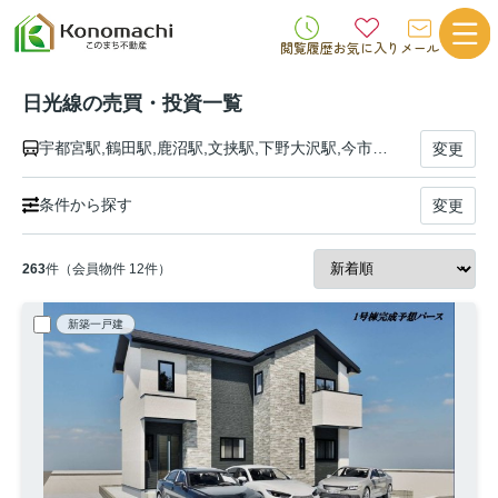
閲覧履歴
お気に入り
メール
日光線の売買・投資一覧
宇都宮駅,鶴田駅,鹿沼駅,文挟駅,下野大沢駅,今市駅,日光駅
変更
条件から探す
変更
263
件（会員物件 12件）
新築一戸建