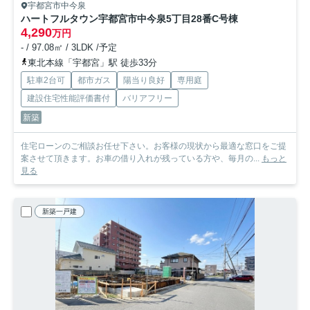
宇都宮市中今泉
ハートフルタウン宇都宮市中今泉5丁目28番
C号棟
4,290
万円
- / 97.08㎡ / 3LDK /予定
東北本線「宇都宮」駅 徒歩33分
駐車2台可
都市ガス
陽当り良好
専用庭
建設住宅性能評価書付
バリアフリー
新築
住宅ローンのご相談お任せ下さい。お客様の現状から最適な窓口をご提
案させて頂きます。お車の借り入れが残っている方や、毎月の...
もっと
見る
新築一戸建