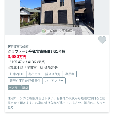
宇都宮市峰町
グラファーレ宇都宮市峰町3期
1号棟
3,680
万円
- / 105.47㎡ / 4LDK /新築
東北本線「宇都宮」駅 徒歩34分
駐車2台可
都市ガス
陽当り良好
専用庭
建設住宅性能評価書付
バリアフリー
パノラマ
新築
住宅ローンのご相談お任せ下さい。お客様の現状から最適な窓口をご提
案させて頂きます。お車の借り入れが残っている方や、毎月の...
もっと
見る