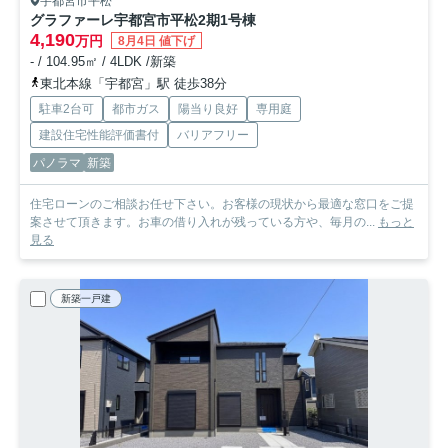
宇都宮市平松
グラファーレ宇都宮市平松2期
1号棟
4,190
万円
8月4日 値下げ
- / 104.95㎡ / 4LDK /新築
東北本線「宇都宮」駅 徒歩38分
駐車2台可
都市ガス
陽当り良好
専用庭
建設住宅性能評価書付
バリアフリー
パノラマ
新築
住宅ローンのご相談お任せ下さい。お客様の現状から最適な窓口をご提
案させて頂きます。お車の借り入れが残っている方や、毎月の...
もっと
見る
新築一戸建