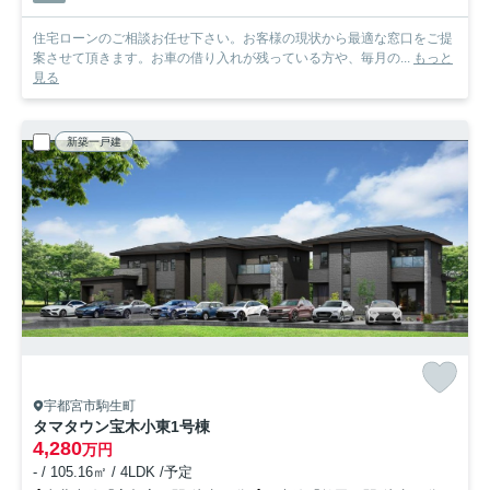
住宅ローンのご相談お任せ下さい。お客様の現状から最適な窓口をご提
案させて頂きます。お車の借り入れが残っている方や、毎月の...
もっと
見る
新築一戸建
宇都宮市駒生町
タマタウン宝木小東
1号棟
4,280
万円
- / 105.16㎡ / 4LDK /予定