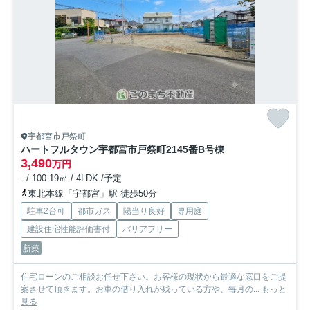
宇都宮市戸祭町
ハートフルタウン宇都宮市戸祭町2145番
B号棟
3,490
万円
- / 100.19㎡ / 4LDK /予定
東北本線「宇都宮」駅 徒歩50分
駐車2台可
都市ガス
陽当り良好
専用庭
建設住宅性能評価書付
バリアフリー
新築
住宅ローンのご相談お任せ下さい。お客様の現状から最適な窓口をご提
案させて頂きます。お車の借り入れが残っている方や、毎月の...
もっと
見る