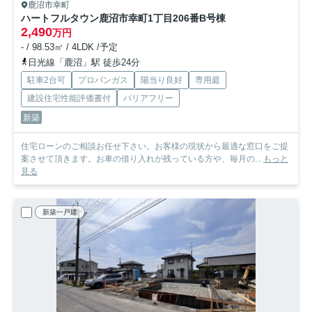
鹿沼市幸町
ハートフルタウン鹿沼市幸町1丁目206番
B号棟
2,490
万円
- / 98.53㎡ / 4LDK /予定
日光線「鹿沼」駅 徒歩24分
駐車2台可
プロパンガス
陽当り良好
専用庭
建設住宅性能評価書付
バリアフリー
新築
住宅ローンのご相談お任せ下さい。お客様の現状から最適な窓口をご提
案させて頂きます。お車の借り入れが残っている方や、毎月の...
もっと
見る
新築一戸建