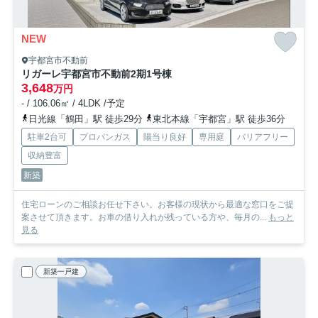
NEW
宇都宮市不動前
リガーレ宇都宮市不動前2期
1号棟
3,648
万円
- / 106.06㎡ / 4LDK /予定
日光線「鶴田」駅 徒歩29分
東北本線「宇都宮」駅 徒歩36分
駐車2台可
プロパンガス
陽当り良好
専用庭
バリアフリー
収納豊富
新築
住宅ローンのご相談お任せ下さい。お客様の現状から最適な窓口をご提
案させて頂きます。お車の借り入れが残っている方や、毎月の...
もっと
見る
新築一戸建