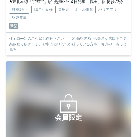
東北本線「宇都宮」駅 徒歩68分
日光線「鶴田」駅 徒歩72分
駐車2台可
陽当り良好
専用庭
オール電化
バリアフリー
収納豊富
新築
住宅ローンのご相談お任せ下さい。お客様の現状から最適な窓口をご提
案させて頂きます。お車の借り入れが残っている方や、毎月の...
もっと
見る
会員限定