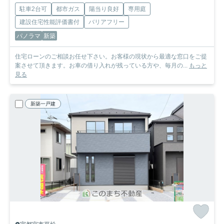
駐車2台可
都市ガス
陽当り良好
専用庭
建設住宅性能評価書付
バリアフリー
パノラマ
新築
住宅ローンのご相談お任せ下さい。お客様の現状から最適な窓口をご提
案させて頂きます。お車の借り入れが残っている方や、毎月の...
もっと
見る
新築一戸建