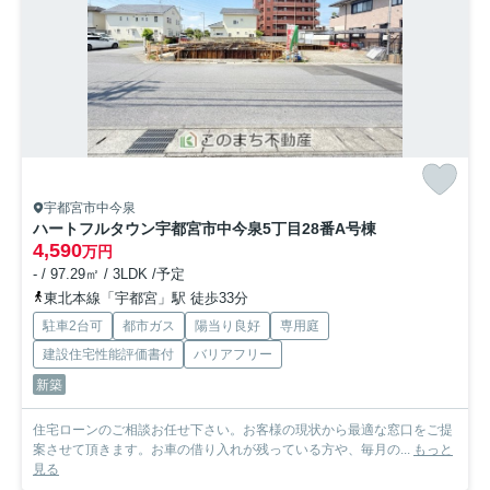
宇都宮市中今泉
ハートフルタウン宇都宮市中今泉5丁目28番
A号棟
4,590
万円
- / 97.29㎡ / 3LDK /予定
東北本線「宇都宮」駅 徒歩33分
駐車2台可
都市ガス
陽当り良好
専用庭
建設住宅性能評価書付
バリアフリー
新築
住宅ローンのご相談お任せ下さい。お客様の現状から最適な窓口をご提
案させて頂きます。お車の借り入れが残っている方や、毎月の...
もっと
見る