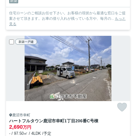
新築
住宅ローンのご相談お任せ下さい。お客様の現状から最適な窓口をご提
案させて頂きます。お車の借り入れが残っている方や、毎月の...
もっと
見る
新築一戸建
鹿沼市幸町
ハートフルタウン鹿沼市幸町1丁目206番
C号棟
2,690
万円
- / 97.50㎡ / 4LDK /予定