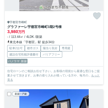
宇都宮市峰町
グラファーレ宇都宮市峰町3期
2号棟
3,980
万円
- / 113.44㎡ / 4LDK /新築
東北本線「宇都宮」駅 徒歩34分
駐車2台可
都市ガス
陽当り良好
専用庭
建設住宅性能評価書付
バリアフリー
パノラマ
新築
住宅ローンのご相談お任せ下さい。お客様の現状から最適な窓口をご提
案させて頂きます。お車の借り入れが残っている方や、毎月の...
もっと
見る
新築一戸建