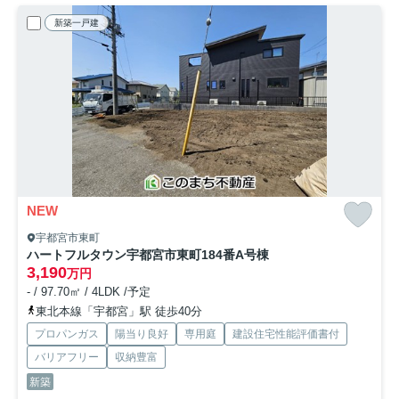
新築一戸建
NEW
宇都宮市東町
ハートフルタウン宇都宮市東町184番
A号棟
3,190
万円
- / 97.70㎡ / 4LDK /予定
東北本線「宇都宮」駅 徒歩40分
プロパンガス
陽当り良好
専用庭
建設住宅性能評価書付
バリアフリー
収納豊富
新築