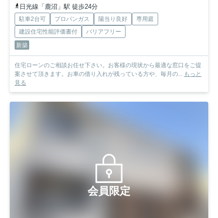
日光線「鹿沼」駅 徒歩24分
駐車2台可
プロパンガス
陽当り良好
専用庭
建設住宅性能評価書付
バリアフリー
新築
住宅ローンのご相談お任せ下さい。お客様の現状から最適な窓口をご提
案させて頂きます。お車の借り入れが残っている方や、毎月の...
もっと
見る
会員限定