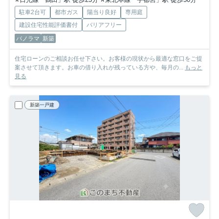
駐車2台可
都市ガス
陽当り良好
専用庭
建設住宅性能評価書付
バリアフリー
パノラマ
新築
住宅ローンのご相談お任せ下さい。お客様の現状から最適な窓口をご提
案させて頂きます。お車の借り入れが残っている方や、毎月の...
もっと
見る
新築一戸建