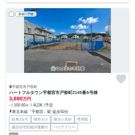
新築一戸建
宇都宮市戸祭町
ハートフルタウン宇都宮市戸祭町2145番
A号棟
3,690
万円
- / 100.60㎡ / 4LDK /予定
東北本線「宇都宮」駅 徒歩50分
駐車2台可
都市ガス
陽当り良好
専用庭
建設住宅性能評価書付
バリアフリー