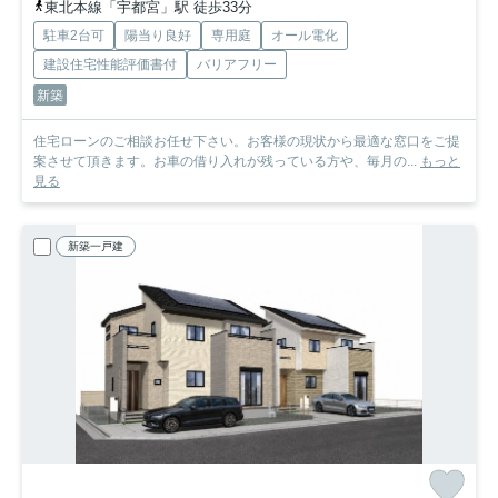
東北本線「宇都宮」駅 徒歩33分
駐車2台可
陽当り良好
専用庭
オール電化
建設住宅性能評価書付
バリアフリー
新築
住宅ローンのご相談お任せ下さい。お客様の現状から最適な窓口をご提
案させて頂きます。お車の借り入れが残っている方や、毎月の...
もっと
見る
新築一戸建