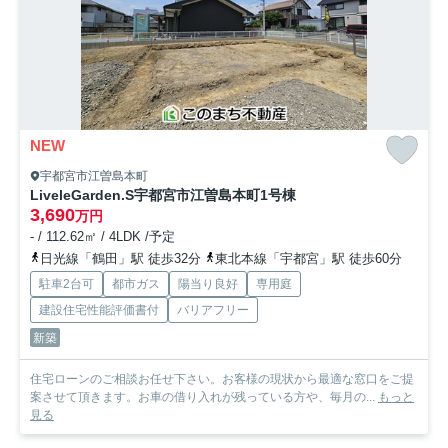
NEW
宇都宮市江曽島本町
LiveleGarden.S宇都宮市江曽島本町
1号棟
3,690
万円
- / 112.62㎡ / 4LDK /予定
日光線「鶴田」駅 徒歩32分
東北本線「宇都宮」駅 徒歩60分
駐車2台可
都市ガス
陽当り良好
専用庭
建設住宅性能評価書付
バリアフリー
新築
住宅ローンのご相談お任せ下さい。お客様の現状から最適な窓口をご提
案させて頂きます。お車の借り入れが残っている方や、毎月の...
もっと
見る