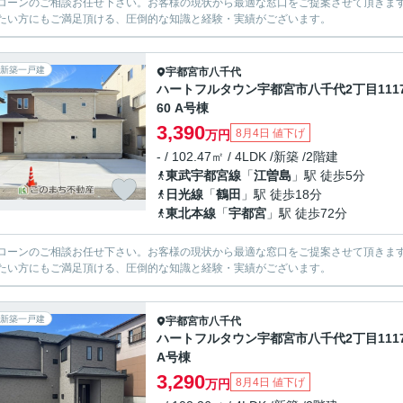
ローンのご相談お任せ下さい。お客様の現状から最適な窓口をご提案させて頂きま
たい方にもご満足頂ける、圧倒的な知識と経験・実績がございます。
新築一戸建
宇都宮市
八千代
ハートフルタウン宇都宮市八千代2丁目111
60 A号棟
3,390
8月4日 値下げ
万円
- / 102.47㎡ / 4LDK /新築 /2階建
東武宇都宮線
「
江曽島
」駅 徒歩5分
日光線
「
鶴田
」駅 徒歩18分
東北本線
「
宇都宮
」駅 徒歩72分
ローンのご相談お任せ下さい。お客様の現状から最適な窓口をご提案させて頂きま
たい方にもご満足頂ける、圧倒的な知識と経験・実績がございます。
新築一戸建
宇都宮市
八千代
ハートフルタウン宇都宮市八千代2丁目111
A号棟
3,290
8月4日 値下げ
万円