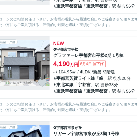
東武宇都宮線
「
東武宇都宮
」駅 徒歩56分
ローンのご相談お任せ下さい。お客様の現状から最適な窓口をご提案させて頂きま
たい方にもご満足頂ける、圧倒的な知識と経験・実績がございます。
新築一戸建
NEW
宇都宮市
平松
グラファーレ宇都宮市平松2期 1号棟
4,190
8月4日 値下げ
万円
- / 104.95㎡ / 4LDK /新築 /2階建
宇都宮芳賀ライト線
「
峰
」駅 徒歩28分
東北本線
「
宇都宮
」駅 徒歩38分
東武宇都宮線
「
東武宇都宮
」駅 徒歩56分
ローンのご相談お任せ下さい。お客様の現状から最適な窓口をご提案させて頂きま
たい方にもご満足頂ける、圧倒的な知識と経験・実績がございます。
新築一戸建
宇都宮市
泉が丘
リガーレ宇都宮市泉が丘3期 1号棟