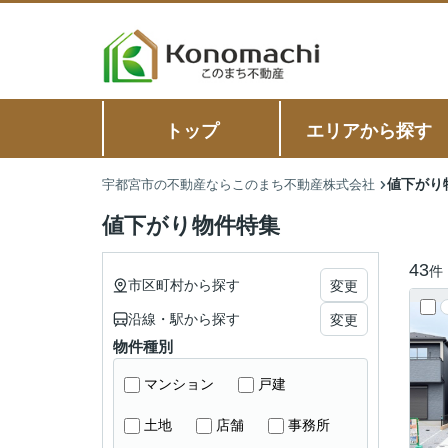
トップ
エリアから探す
値下がり
宇都宮市の不動産ならこのまち不動産株式会社
値下がり物件特集
43
件
市区町村から探す
変更
沿線・駅から探す
変更
物件種別
マンション
戸建
土地
店舗
事務所