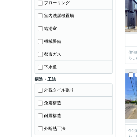
フローリング
室内洗濯機置場
給湯室
機械警備
住宅
都市ガス
らし
下水道
構造・工法
外観タイル張り
免震構造
耐震構造
外断熱工法
住宅
らし