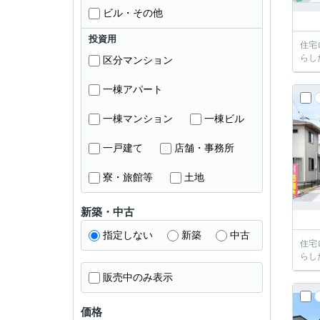
ビル・その他
投資用
住宅
らし
区分マンション
一棟アパート
一棟マンション
一棟ビル
一戸建て
店舗・事務所
寮・旅館等
土地
新築・中古
指定しない
新築
中古
住宅
らし
販売中のみ表示
価格