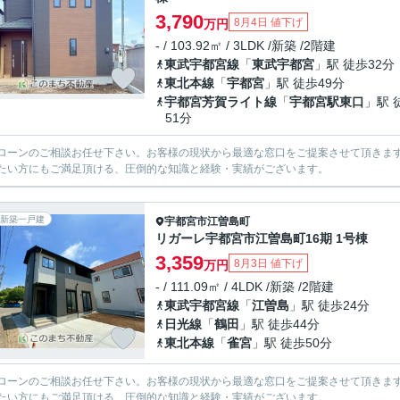
3,790
8月4日 値下げ
万円
- / 103.92㎡ / 3LDK /新築 /2階建
東武宇都宮線
「
東武宇都宮
」駅 徒歩32分
東北本線
「
宇都宮
」駅 徒歩49分
宇都宮芳賀ライト線
「
宇都宮駅東口
」駅 
51分
ローンのご相談お任せ下さい。お客様の現状から最適な窓口をご提案させて頂きま
たい方にもご満足頂ける、圧倒的な知識と経験・実績がございます。
新築一戸建
宇都宮市
江曽島町
リガーレ宇都宮市江曽島町16期 1号棟
3,359
8月3日 値下げ
万円
- / 111.09㎡ / 4LDK /新築 /2階建
東武宇都宮線
「
江曽島
」駅 徒歩24分
日光線
「
鶴田
」駅 徒歩44分
東北本線
「
雀宮
」駅 徒歩50分
ローンのご相談お任せ下さい。お客様の現状から最適な窓口をご提案させて頂きま
たい方にもご満足頂ける、圧倒的な知識と経験・実績がございます。