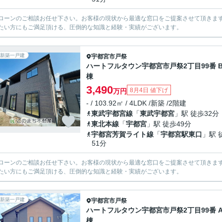
ローンのご相談お任せ下さい。お客様の現状から最適な窓口をご提案させて頂きま
たい方にもご満足頂ける、圧倒的な知識と経験・実績がございます。
新築一戸建
宇都宮市
戸祭
ハートフルタウン宇都宮市戸祭2丁目99番 
棟
3,490
8月4日 値下げ
万円
- / 103.92㎡ / 4LDK /新築 /2階建
東武宇都宮線
「
東武宇都宮
」駅 徒歩32分
東北本線
「
宇都宮
」駅 徒歩49分
宇都宮芳賀ライト線
「
宇都宮駅東口
」駅 
51分
ローンのご相談お任せ下さい。お客様の現状から最適な窓口をご提案させて頂きま
たい方にもご満足頂ける、圧倒的な知識と経験・実績がございます。
新築一戸建
宇都宮市
戸祭
ハートフルタウン宇都宮市戸祭2丁目99番 
棟