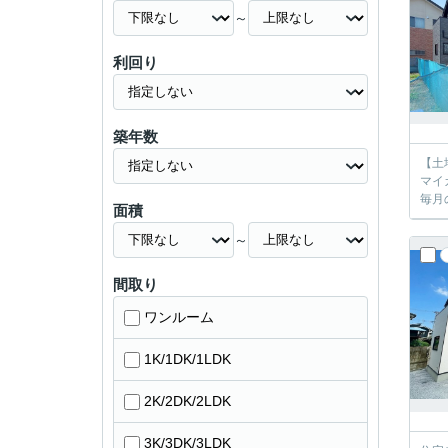
～
利回り
築年数
【土
マイ
毎月
面積
～
間取り
ワンルーム
1K/1DK/1LDK
2K/2DK/2LDK
3K/3DK/3LDK