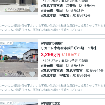
- / 102.26㎡ / 4LDK /新築 /2階建
東武宇都宮線
「
江曽島
」駅 徒歩4分
日光線
「
鶴田
」駅 徒歩18分
東北本線
「
宇都宮
」駅 徒歩71分
ローンのご相談お任せ下さい。お客様の現状から最適な窓口をご提案させて頂きま
たい方にもご満足頂ける、圧倒的な知識と経験・実績がございます。
新築一戸建
宇都宮市
鶴田町
リガーレ宇都宮市鶴田町28期 1号棟
3,299
8月3日 値下げ
万円
- / 106.27㎡ / 4LDK /予定 /2階建
日光線
「
鶴田
」駅 徒歩45分
東武宇都宮線
「
東武宇都宮
」駅 徒歩44分
東北本線
「
宇都宮
」駅 徒歩65分
ローンのご相談お任せ下さい。お客様の現状から最適な窓口をご提案させて頂きま
たい方にもご満足頂ける、圧倒的な知識と経験・実績がございます。
新築一戸建
宇都宮市
双葉