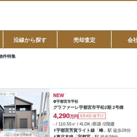
沿線から探す
売却査定
会
物件特集
新築一戸建
NEW
宇都宮市
平松
グラファーレ宇都宮市平松2期 2号棟
4,290
8月4日 値下げ
万円
- / 110.55㎡ / 4LDK /新築 /2階建
宇都宮芳賀ライト線
「
峰
」駅 徒歩28分
東北本線
「
宇都宮
」駅 徒歩38分