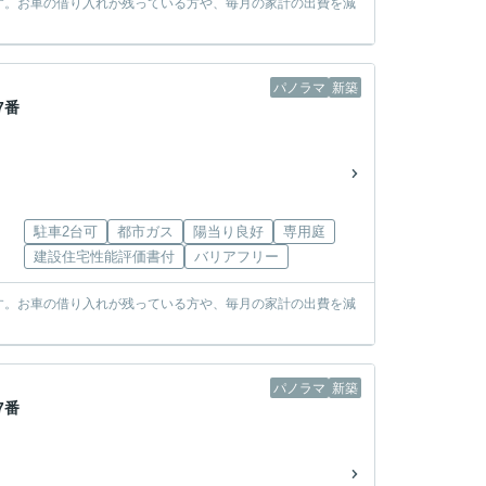
す。お車の借り入れが残っている方や、毎月の家計の出費を減
パノラマ
新築
7番
駐車2台可
都市ガス
陽当り良好
専用庭
建設住宅性能評価書付
バリアフリー
す。お車の借り入れが残っている方や、毎月の家計の出費を減
パノラマ
新築
7番