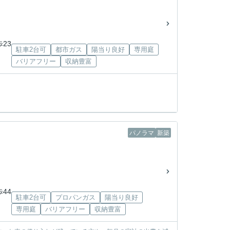
歩23
駐車2台可
都市ガス
陽当り良好
専用庭
バリアフリー
収納豊富
パノラマ
新築
歩44
駐車2台可
プロパンガス
陽当り良好
専用庭
バリアフリー
収納豊富