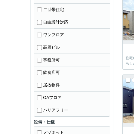
二世帯住宅
自由設計対応
ワンフロア
高層ビル
住宅
事務所可
らし
飲食店可
居抜物件
OAフロア
バリアフリー
設備・仕様
メゾネット