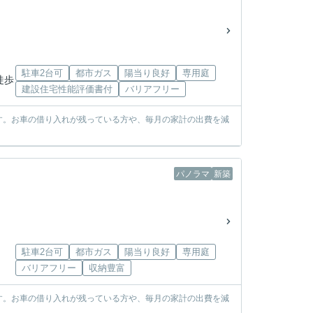
駐車2台可
都市ガス
陽当り良好
専用庭
徒歩
建設住宅性能評価書付
バリアフリー
す。お車の借り入れが残っている方や、毎月の家計の出費を減
パノラマ
新築
駐車2台可
都市ガス
陽当り良好
専用庭
バリアフリー
収納豊富
す。お車の借り入れが残っている方や、毎月の家計の出費を減