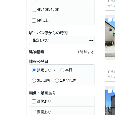
住宅
らし
4K/4DK/4LDK
5K以上
駅・バス停からの時間
建物構造
追加する
情報公開日
指定しない
本日
住宅
らし
3日以内
1週間以内
画像・動画あり
画像あり
動画あり