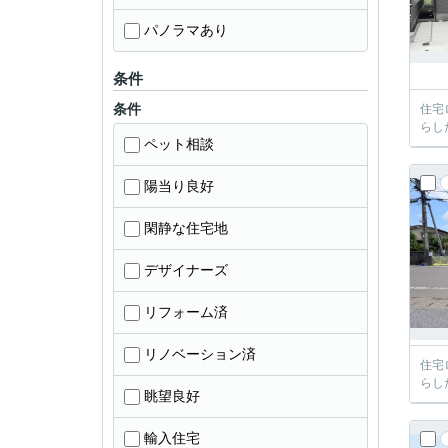
パノラマあり
条件
条件
住宅
らし
ペット相談
陽当り良好
閑静な住宅地
デザイナーズ
リフォーム済
リノベーション済
住宅
らし
眺望良好
輸入住宅