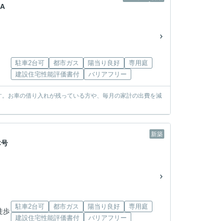
A
駐車2台可
都市ガス
陽当り良好
専用庭
建設住宅性能評価書付
バリアフリー
す。お車の借り入れが残っている方や、毎月の家計の出費を減
新築
C号
駐車2台可
都市ガス
陽当り良好
専用庭
徒歩
建設住宅性能評価書付
バリアフリー