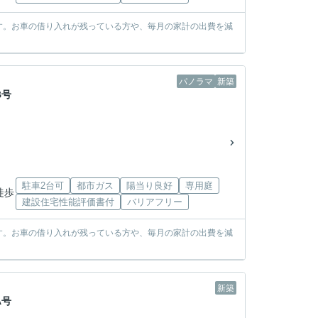
す。お車の借り入れが残っている方や、毎月の家計の出費を減
パノラマ
新築
B号
駐車2台可
都市ガス
陽当り良好
専用庭
徒歩
建設住宅性能評価書付
バリアフリー
す。お車の借り入れが残っている方や、毎月の家計の出費を減
新築
A号