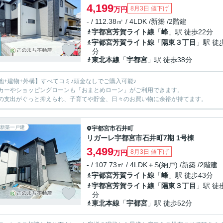
4,199
8月3日 値下げ
万円
- / 112.38㎡ / 4LDK /新築 /2階建
宇都宮芳賀ライト線
「
峰
」駅 徒歩22分
宇都宮芳賀ライト線
「
陽東３丁目
」駅 徒
分
東北本線
「
宇都宮
」駅 徒歩38分
地+建物+外構】すべてコミ♪頭金なしでご購入可能♪
カーやショッピングローンも「おまとめローン」がご利用できます。
の支出がぐっと抑えられ、子育てや貯金、日々のお買い物に余裕が持てます。
新築一戸建
宇都宮市
石井町
リガーレ宇都宮市石井町7期 1号棟
3,499
8月3日 値下げ
万円
- / 107.73㎡ / 4LDK＋S(納戸) /新築 /2階建
宇都宮芳賀ライト線
「
峰
」駅 徒歩43分
宇都宮芳賀ライト線
「
陽東３丁目
」駅 徒
分
東北本線
「
宇都宮
」駅 徒歩52分