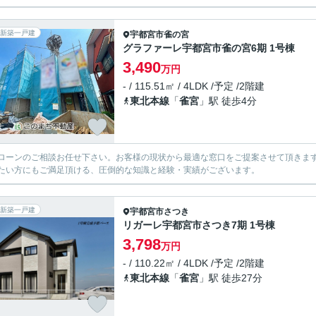
新築一戸建
宇都宮市
雀の宮
グラファーレ宇都宮市雀の宮6期 1号棟
3,490
万円
- / 115.51㎡ / 4LDK /予定 /2階建
東北本線
「
雀宮
」駅 徒歩4分
ローンのご相談お任せ下さい。お客様の現状から最適な窓口をご提案させて頂きま
たい方にもご満足頂ける、圧倒的な知識と経験・実績がございます。
新築一戸建
宇都宮市
さつき
リガーレ宇都宮市さつき7期 1号棟
3,798
万円
- / 110.22㎡ / 4LDK /予定 /2階建
東北本線
「
雀宮
」駅 徒歩27分