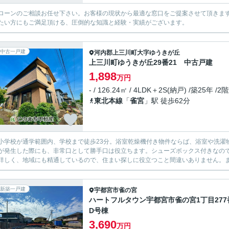
ローンのご相談お任せ下さい。お客様の現状から最適な窓口をご提案させて頂きま
たい方にもご満足頂ける、圧倒的な知識と経験・実績がございます。
中古一戸建
河内郡上三川町
大字ゆうきが丘
上三川町ゆうきが丘29番21 中古戸建
1,898
万円
- / 126.24㎡ / 4LDK＋2S(納戸) /築25年 /2
東北本線
「
雀宮
」駅 徒歩62分
小学校が通学範囲内、学校まで徒歩23分。浴室乾燥機付き物件ならば、浴室や洗濯
が発生した際にも、非常口として勝手口は役立ちます。シューズボックス付きなの
詳しく、地域にも精通しているので、住まい探しに役立つこと間違いありません。
新築一戸建
宇都宮市
雀の宮
ハートフルタウン宇都宮市雀の宮1丁目277
D号棟
3,690
万円