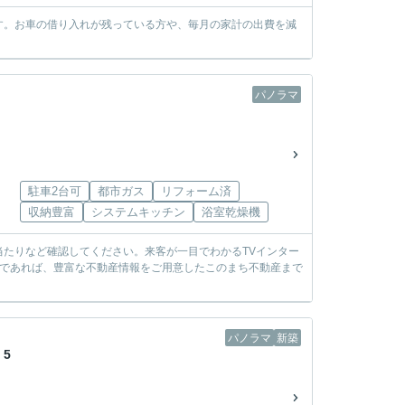
す。お車の借り入れが残っている方や、毎月の家計の出費を減
パノラマ
駐車2台可
都市ガス
リフォーム済
収納豊富
システムキッチン
浴室乾燥機
たりなど確認してください。来客が一目でわかるTVインター
のであれば、豊富な不動産情報をご用意したこのまち不動産まで
パノラマ
新築
5