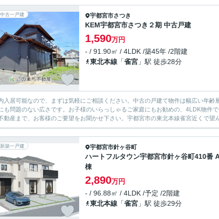
中古一戸建
宇都宮市
さつき
KEM宇都宮市さつき２期 中古戸建
1,590
万円
- / 91.90㎡ / 4LDK /築45年 /2階建
東北本線
「
雀宮
」駅 徒歩28分
内入居可能なので、まずは気軽にご相談ください。中古の戸建て物件は幅広い年齢層
にも問題のない広さです。お子様のいらっしゃるご家庭にもお勧めの、4LDK物件で子供
不動産まで、お客様のご要望をお聞かせ下さい。宇都宮市の東北本線雀宮近くで望んで
新築一戸建
宇都宮市
針ヶ谷町
ハートフルタウン宇都宮市針ヶ谷町410番 
棟
2,890
万円
- / 96.88㎡ / 4LDK /予定 /2階建
東北本線
「
雀宮
」駅 徒歩29分