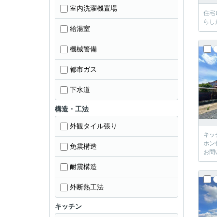
室内洗濯機置場
住宅
らし
給湯室
機械警備
都市ガス
下水道
構造・工法
外観タイル張り
キッ
ホン
免震構造
お問
耐震構造
外断熱工法
キッチン