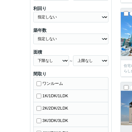
利回り
築年数
面積
～
住宅
らし
間取り
ワンルーム
1K/1DK/1LDK
2K/2DK/2LDK
3K/3DK/3LDK