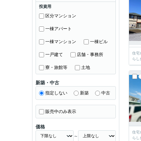
投資用
区分マンション
一棟アパート
一棟マンション
一棟ビル
住宅
一戸建て
店舗・事務所
らし
寮・旅館等
土地
新築・中古
指定しない
新築
中古
販売中のみ表示
価格
住宅
～
らし