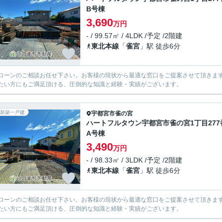
B号棟
3,690
万円
- / 99.57㎡ / 4LDK /予定 /2階建
東北本線
「
雀宮
」駅 徒歩6分
ローンのご相談お任せ下さい。お客様の現状から最適な窓口をご提案させて頂きま
たい方にもご満足頂ける、圧倒的な知識と経験・実績がございます。
新築一戸建
宇都宮市
雀の宮
ハートフルタウン宇都宮市雀の宮1丁目277
A号棟
3,490
万円
- / 98.33㎡ / 3LDK /予定 /2階建
東北本線
「
雀宮
」駅 徒歩6分
ローンのご相談お任せ下さい。お客様の現状から最適な窓口をご提案させて頂きま
たい方にもご満足頂ける、圧倒的な知識と経験・実績がございます。