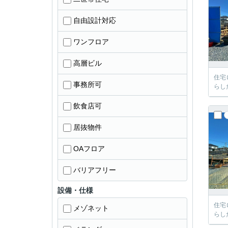
自由設計対応
ワンフロア
高層ビル
住宅
事務所可
らし
飲食店可
居抜物件
OAフロア
バリアフリー
設備・仕様
住宅
メゾネット
らし