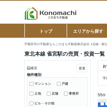
トップ
エリアから探す
宇都宮市の不動産ならこのまち不動産株式会社
沿線・駅
東北本線 雀宮駅の売買・投資一覧
お
雀宮
変更
物件種別
宇
マンション
戸建
土地
店舗
事務所
55
件
ビル・その他