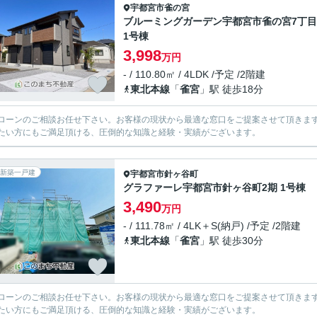
宇都宮市
雀の宮
ブルーミングガーデン宇都宮市雀の宮7丁目
1号棟
3,998
万円
- / 110.80㎡ / 4LDK /予定 /2階建
東北本線
「
雀宮
」駅 徒歩18分
ローンのご相談お任せ下さい。お客様の現状から最適な窓口をご提案させて頂きま
たい方にもご満足頂ける、圧倒的な知識と経験・実績がございます。
新築一戸建
宇都宮市
針ヶ谷町
グラファーレ宇都宮市針ヶ谷町2期 1号棟
3,490
万円
- / 111.78㎡ / 4LK＋S(納戸) /予定 /2階建
東北本線
「
雀宮
」駅 徒歩30分
ローンのご相談お任せ下さい。お客様の現状から最適な窓口をご提案させて頂きま
たい方にもご満足頂ける、圧倒的な知識と経験・実績がございます。