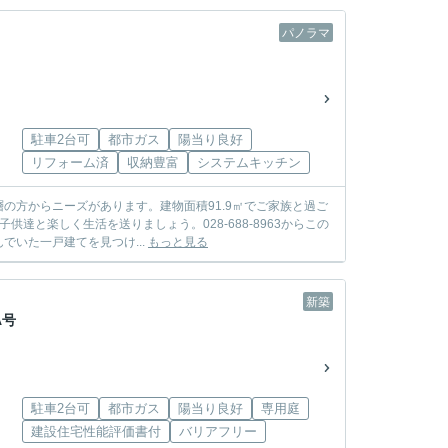
パノラマ
駐車2台可
都市ガス
陽当り良好
リフォーム済
収納豊富
システムキッチン
の方からニーズがあります。建物面積91.9㎡でご家族と過ご
達と楽しく生活を送りましょう。028-688-8963からこの
いた一戸建てを見つけ...
もっと見る
新築
A号
駐車2台可
都市ガス
陽当り良好
専用庭
建設住宅性能評価書付
バリアフリー