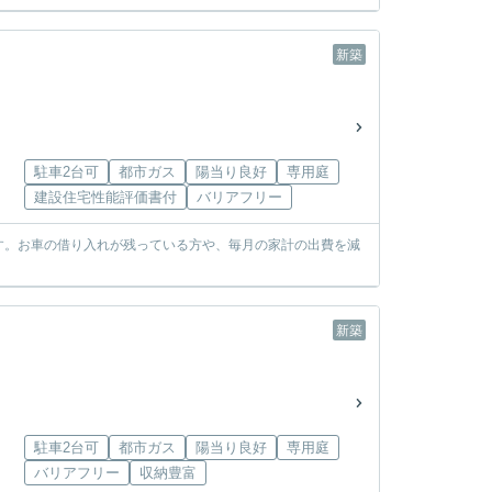
新築
駐車2台可
都市ガス
陽当り良好
専用庭
建設住宅性能評価書付
バリアフリー
す。お車の借り入れが残っている方や、毎月の家計の出費を減
新築
駐車2台可
都市ガス
陽当り良好
専用庭
バリアフリー
収納豊富