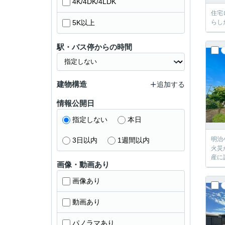
4K/4DK/4LDK
住宅
5K以上
らし
駅・バス停からの時間
建物構造
追加する
情報公開日
指定しない
本日
明治
3日以内
1週間以内
火災
産に
画像・動画あり
画像あり
動画あり
パノラマあり