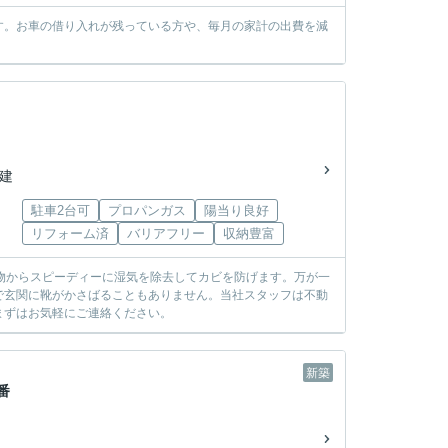
す。お車の借り入れが残っている方や、毎月の家計の出費を減
階建
駐車2台可
プロパンガス
陽当り良好
リフォーム済
バリアフリー
収納豊富
物からスピーディーに湿気を除去してカビを防げます。万が一
で玄関に靴がかさばることもありません。当社スタッフは不動
まずはお気軽にご連絡ください。
新築
番