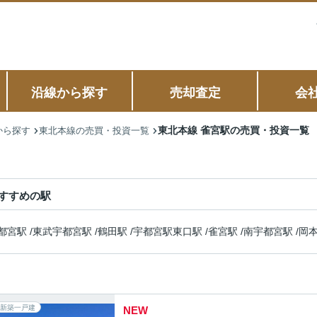
沿線から探す
売却査定
会
東北本線 雀宮駅の売買・投資一覧
から探す
東北本線の売買・投資一覧
すすめの駅
都宮駅
/
東武宇都宮駅
/
鶴田駅
/
宇都宮駅東口駅
/
雀宮駅
/
南宇都宮駅
/
岡
新築一戸建
NEW