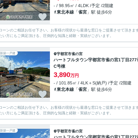
- / 98.95㎡ / 4LDK /予定 /2階建
東北本線
「
雀宮
」駅 徒歩6分
ローンのご相談お任せ下さい。お客様の現状から最適な窓口をご提案させて頂きま
たい方にもご満足頂ける、圧倒的な知識と経験・実績がございます。
新築一戸建
宇都宮市
雀の宮
ハートフルタウン宇都宮市雀の宮1丁目277
C号棟
3,890
万円
- / 101.85㎡ / 4LK＋S(納戸) /予定 /2階建
東北本線
「
雀宮
」駅 徒歩6分
ローンのご相談お任せ下さい。お客様の現状から最適な窓口をご提案させて頂きま
たい方にもご満足頂ける、圧倒的な知識と経験・実績がございます。
新築一戸建
宇都宮市
雀の宮
ハートフルタウン宇都宮市雀の宮1丁目277