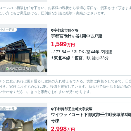
ローンのご相談お任せ下さい。お客様の現状から最適な窓口をご提案させて頂きま
たい方にもご満足頂ける、圧倒的な知識と経験・実績がございます。
中古一戸建
宇都宮市
針ケ谷
宇都宮市針ヶ谷1期中古戸建
1,599
万円
- / 77.84㎡ / 3LDK /築44年 /2階建
東北本線
「
雀宮
」駅 徒歩33分
チンに窓があれば風も通るし空気の入れ替えもできる。実際に内覧をしてみて、日当
付き。家族におすすめな3LDK。設備も充実しています。新天地で新生活を始める
い合わせください。きっと素敵なお住まいが見つかります。
新築一戸建
下都賀郡壬生町
大字安塚
ワイウッドコート下都賀郡壬生町安塚第3期 
号棟
2,998
万円