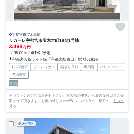
宇都宮市宝木本町
リガーレ宇都宮市宝木本町16期
1号棟
3,498
万円
- / 95.00㎡ / 4LDK /予定
宇都宮芳賀ライト線「宇都宮駅東口」駅 徒歩93分
駐車2台可
プロパンガス
陽当り良好
専用庭
バリアフリー
収納豊富
新築
住宅ローンのご相談お任せ下さい。お客様の現状から最適な窓口をご提
案させて頂きます。お車の借り入れが残っている方や、毎月の...
もっと
見る
新築一戸建