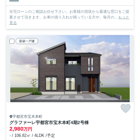
住宅ローンのご相談お任せ下さい。お客様の現状から最適な窓口をご提
案させて頂きます。お車の借り入れが残っている方や、毎月の...
もっと
見る
新築一戸建
宇都宮市宝木本町
グラファーレ宇都宮市宝木本町4期
2号棟
2,980
万円
- / 106.82㎡ / 4LDK /予定