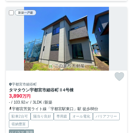
新築一戸建
宇都宮市細谷町
タマタウン宇都宮市細谷町Ⅱ
4号棟
3,890
万円
- / 103.92㎡ / 3LDK /新築
宇都宮芳賀ライト線「宇都宮駅東口」駅 徒歩88分
駐車2台可
陽当り良好
専用庭
オール電化
バリアフリー
収納豊富
パノラマ
新築