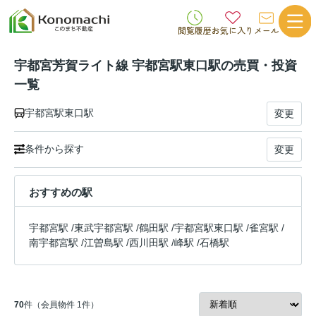
閲覧履歴
お気に入り
メール
宇都宮芳賀ライト線 宇都宮駅東口駅の売買・投資
一覧
宇都宮駅東口駅
変更
条件から探す
変更
おすすめの駅
宇都宮駅
/
東武宇都宮駅
/
鶴田駅
/
宇都宮駅東口駅
/
雀宮駅
/
南宇都宮駅
/
江曽島駅
/
西川田駅
/
峰駅
/
石橋駅
70
件（会員物件 1件）