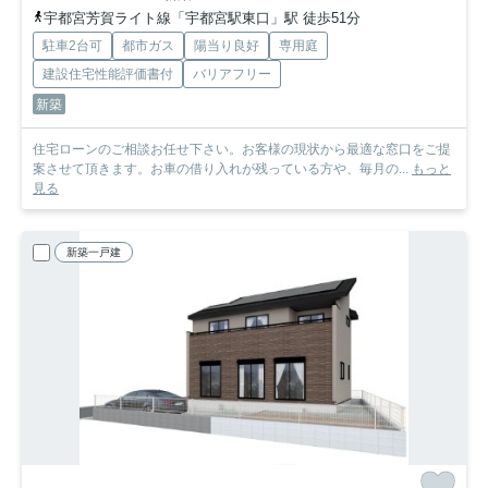
宇都宮芳賀ライト線「宇都宮駅東口」駅 徒歩51分
駐車2台可
都市ガス
陽当り良好
専用庭
建設住宅性能評価書付
バリアフリー
新築
住宅ローンのご相談お任せ下さい。お客様の現状から最適な窓口をご提
案させて頂きます。お車の借り入れが残っている方や、毎月の...
もっと
見る
新築一戸建