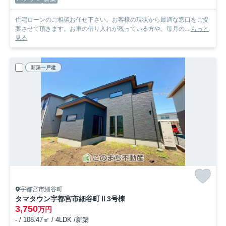
住宅ローンのご相談お任せ下さい。お客様の現状から最適な窓口をご提
案させて頂きます。お車の借り入れが残っている方や、毎月の...
もっと
見る
新築一戸建
宇都宮市細谷町
タマタウン宇都宮市細谷町Ⅱ
3号棟
3,750
万円
- / 108.47㎡ / 4LDK /新築