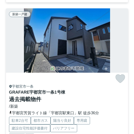
新築一戸建
宇都宮市一条
GRAFARE宇都宮市一条
1号棟
過去掲載物件
/新築
宇都宮芳賀ライト線「宇都宮駅東口」駅 徒歩36分
駐車2台可
都市ガス
陽当り良好
専用庭
建設住宅性能評価書付
バリアフリー