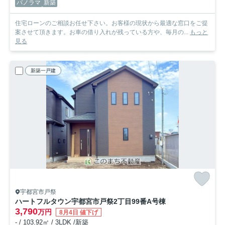
パノラマ
新築
住宅ローンのご相談お任せ下さい。お客様の現状から最適な窓口をご提
案させて頂きます。お車の借り入れが残っている方や、毎月の...
もっと
見る
新築一戸建
宇都宮市戸祭
ハートフルタウン宇都宮市戸祭2丁目99番
A号棟
3,790
万円
8月4日 値下げ
- / 103.92㎡ / 3LDK /新築