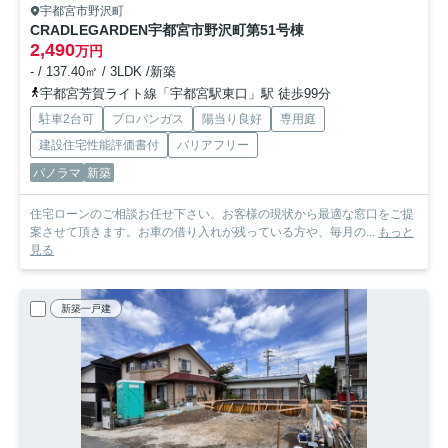
宇都宮市野沢町
CRADLEGARDEN宇都宮市野沢町第5
1号棟
2,490
万円
- / 137.40㎡ / 3LDK /新築
宇都宮芳賀ライト線「宇都宮駅東口」駅 徒歩99分
駐車2台可
プロパンガス
陽当り良好
専用庭
建設住宅性能評価書付
バリアフリー
パノラマ
新築
住宅ローンのご相談お任せ下さい。お客様の現状から最適な窓口をご提
案させて頂きます。お車の借り入れが残っている方や、毎月の...
もっと
見る
新築一戸建