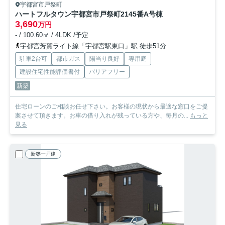
宇都宮市戸祭町
ハートフルタウン宇都宮市戸祭町2145番
A号棟
3,690
万円
- / 100.60㎡ / 4LDK /予定
宇都宮芳賀ライト線「宇都宮駅東口」駅 徒歩51分
駐車2台可
都市ガス
陽当り良好
専用庭
建設住宅性能評価書付
バリアフリー
新築
住宅ローンのご相談お任せ下さい。お客様の現状から最適な窓口をご提
案させて頂きます。お車の借り入れが残っている方や、毎月の...
もっと
見る
新築一戸建