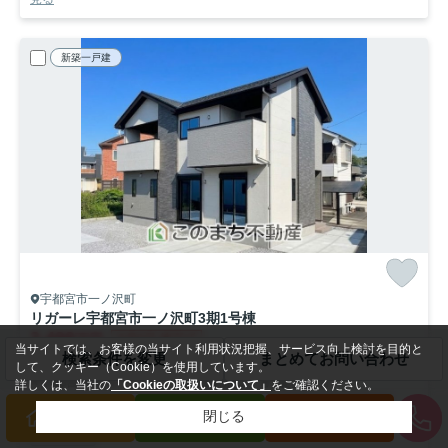
新築一戸建
宇都宮市一ノ沢町
リガーレ宇都宮市一ノ沢町3期
1号棟
3,499
万円
8月6日 値下げ
当サイトでは、お客様の当サイト利用状況把握、サービス向上検討を目的と
検索条件を変更
まとめてお問い合わせ
- / 108.51㎡ / 4LDK＋S(納戸) /新築
して、クッキー（Cookie）を使用しています。
宇都宮芳賀ライト線「宇都宮駅東口」駅 徒歩62分
詳しくは、当社の
「Cookieの取扱いについて」
をご確認ください。
駐車2台可
都市ガス
陽当り良好
専用庭
バリアフリー
閉じる
買いたい方
売りたい方
来店予約
収納豊富