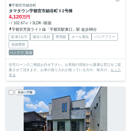
宇都宮市細谷町
タマタウン宇都宮市細谷町Ⅱ
2号棟
4,120
万円
- / 102.67㎡ / 3LDK /新築
宇都宮芳賀ライト線「宇都宮駅東口」駅 徒歩88分
駐車2台可
陽当り良好
専用庭
オール電化
バリアフリー
収納豊富
パノラマ
新築
住宅ローンのご相談お任せ下さい。お客様の現状から最適な窓口をご提
案させて頂きます。お車の借り入れが残っている方や、毎月の...
もっと
見る
新築一戸建