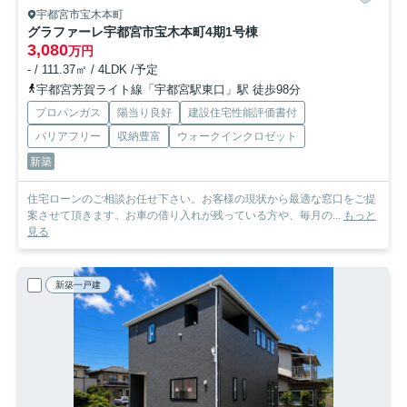
宇都宮市宝木本町
グラファーレ宇都宮市宝木本町4期
1号棟
3,080
万円
- / 111.37㎡ / 4LDK /予定
宇都宮芳賀ライト線「宇都宮駅東口」駅 徒歩98分
プロパンガス
陽当り良好
建設住宅性能評価書付
バリアフリー
収納豊富
ウォークインクロゼット
新築
住宅ローンのご相談お任せ下さい。お客様の現状から最適な窓口をご提
案させて頂きます。お車の借り入れが残っている方や、毎月の...
もっと
見る
新築一戸建