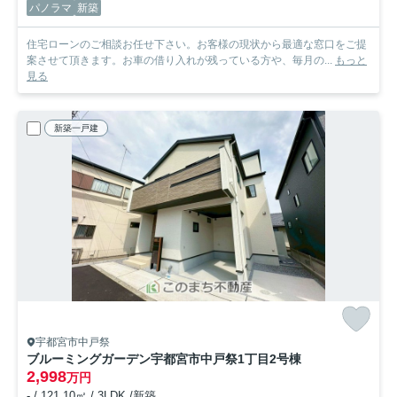
パノラマ
新築
住宅ローンのご相談お任せ下さい。お客様の現状から最適な窓口をご提
案させて頂きます。お車の借り入れが残っている方や、毎月の...
もっと
見る
新築一戸建
宇都宮市中戸祭
ブルーミングガーデン宇都宮市中戸祭1丁目
2号棟
2,998
万円
- / 121.10㎡ / 3LDK /新築