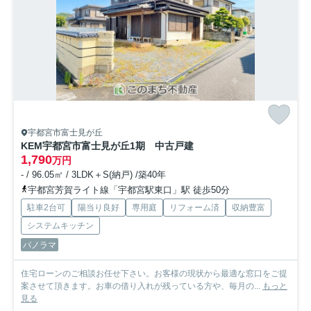
宇都宮市富士見が丘
KEM宇都宮市富士見が丘1期 中古戸建
1,790
万円
- / 96.05㎡ / 3LDK＋S(納戸) /築40年
宇都宮芳賀ライト線「宇都宮駅東口」駅 徒歩50分
駐車2台可
陽当り良好
専用庭
リフォーム済
収納豊富
システムキッチン
パノラマ
住宅ローンのご相談お任せ下さい。お客様の現状から最適な窓口をご提
案させて頂きます。お車の借り入れが残っている方や、毎月の...
もっと
見る