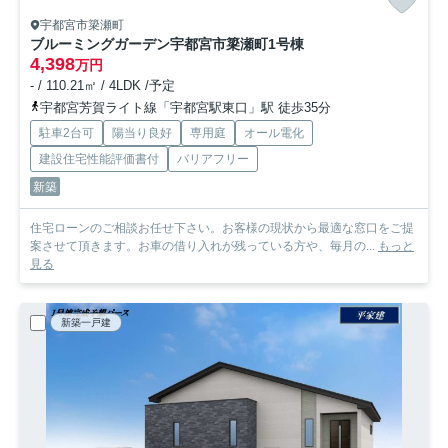
宇都宮市簗瀬町
ブルーミングガーデン宇都宮市簗瀬町
1号棟
4,398
万円
- / 110.21㎡ / 4LDK /予定
宇都宮芳賀ライト線「宇都宮駅東口」駅 徒歩35分
駐車2台可
陽当り良好
専用庭
オール電化
建設住宅性能評価書付
バリアフリー
新築
住宅ローンのご相談お任せ下さい。お客様の現状から最適な窓口をご提
案させて頂きます。お車の借り入れが残っている方や、毎月の...
もっと
見る
新築一戸建