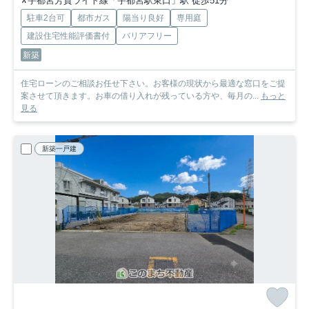
宇都宮芳賀ライト線「宇都宮駅東口」駅 徒歩51分
駐車2台可
都市ガス
陽当り良好
専用庭
建設住宅性能評価書付
バリアフリー
新築
住宅ローンのご相談お任せ下さい。お客様の現状から最適な窓口をご提
案させて頂きます。お車の借り入れが残っている方や、毎月の...
もっと
見る
新築一戸建