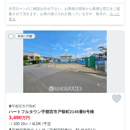
住宅ローンのご相談お任せ下さい。お客様の現状から最適な窓口をご提
案させて頂きます。お車の借り入れが残っている方や、毎月の...
もっと
見る
新築一戸建
宇都宮市戸祭町
ハートフルタウン宇都宮市戸祭町2145番
B号棟
3,490
万円
- / 100.19㎡ / 4LDK /予定