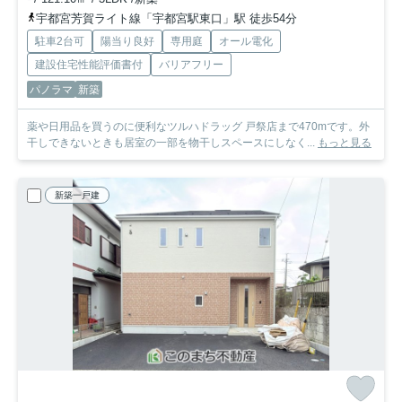
宇都宮芳賀ライト線「宇都宮駅東口」駅 徒歩54分
駐車2台可
陽当り良好
専用庭
オール電化
建設住宅性能評価書付
バリアフリー
パノラマ
新築
薬や日用品を買うのに便利なツルハドラッグ 戸祭店まで470mです。外
干しできないときも居室の一部を物干しスペースにしなく...
もっと見る
新築一戸建