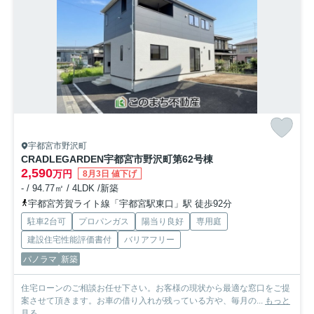
宇都宮市野沢町
CRADLEGARDEN宇都宮市野沢町第6
2号棟
2,590
万円
8月3日 値下げ
- / 94.77㎡ / 4LDK /新築
宇都宮芳賀ライト線「宇都宮駅東口」駅 徒歩92分
駐車2台可
プロパンガス
陽当り良好
専用庭
建設住宅性能評価書付
バリアフリー
パノラマ
新築
住宅ローンのご相談お任せ下さい。お客様の現状から最適な窓口をご提
案させて頂きます。お車の借り入れが残っている方や、毎月の...
もっと
見る