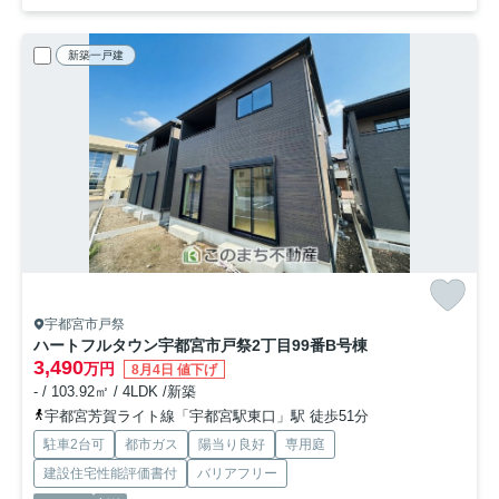
新築一戸建
宇都宮市戸祭
ハートフルタウン宇都宮市戸祭2丁目99番
B号棟
3,490
万円
8月4日 値下げ
- / 103.92㎡ / 4LDK /新築
宇都宮芳賀ライト線「宇都宮駅東口」駅 徒歩51分
駐車2台可
都市ガス
陽当り良好
専用庭
建設住宅性能評価書付
バリアフリー