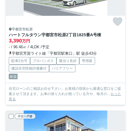
宇都宮市松原
ハートフルタウン宇都宮市松原2丁目1825番
A号棟
3,390
万円
- / 96.46㎡ / 4LDK /予定
宇都宮芳賀ライト線「宇都宮駅東口」駅 徒歩43分
駐車2台可
プロパンガス
陽当り良好
専用庭
建設住宅性能評価書付
バリアフリー
新築
住宅ローンのご相談お任せ下さい。お客様の現状から最適な窓口をご提
案させて頂きます。お車の借り入れが残っている方や、毎月の...
もっと
見る
中古一戸建