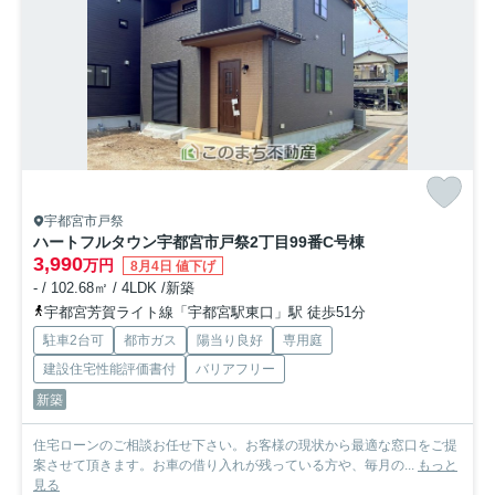
宇都宮市戸祭
ハートフルタウン宇都宮市戸祭2丁目99番
C号棟
3,990
万円
8月4日 値下げ
- / 102.68㎡ / 4LDK /新築
宇都宮芳賀ライト線「宇都宮駅東口」駅 徒歩51分
駐車2台可
都市ガス
陽当り良好
専用庭
建設住宅性能評価書付
バリアフリー
新築
住宅ローンのご相談お任せ下さい。お客様の現状から最適な窓口をご提
案させて頂きます。お車の借り入れが残っている方や、毎月の...
もっと
見る