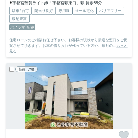
宇都宮芳賀ライト線「宇都宮駅東口」駅 徒歩88分
駐車2台可
陽当り良好
専用庭
オール電化
バリアフリー
収納豊富
パノラマ
新築
住宅ローンのご相談お任せ下さい。お客様の現状から最適な窓口をご提
案させて頂きます。お車の借り入れが残っている方や、毎月の...
もっと
見る
新築一戸建