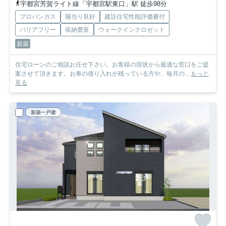
宇都宮芳賀ライト線「宇都宮駅東口」駅 徒歩98分
プロパンガス
陽当り良好
建設住宅性能評価書付
バリアフリー
収納豊富
ウォークインクロゼット
新築
住宅ローンのご相談お任せ下さい。お客様の現状から最適な窓口をご提
案させて頂きます。お車の借り入れが残っている方や、毎月の...
もっと
見る
新築一戸建