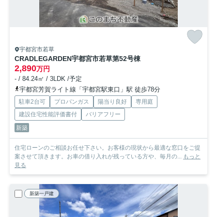
宇都宮市若草
CRADLEGARDEN宇都宮市若草第5
2号棟
2,890
万円
- / 84.24㎡ / 3LDK /予定
宇都宮芳賀ライト線「宇都宮駅東口」駅 徒歩78分
駐車2台可
プロパンガス
陽当り良好
専用庭
建設住宅性能評価書付
バリアフリー
新築
住宅ローンのご相談お任せ下さい。お客様の現状から最適な窓口をご提
案させて頂きます。お車の借り入れが残っている方や、毎月の...
もっと
見る
新築一戸建