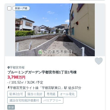
新築一戸建
宇都宮市桜
ブルーミングガーデン宇都宮市桜1丁目
1号棟
3,798
万円
- / 101.52㎡ / 3LDK /予定
宇都宮芳賀ライト線「宇都宮駅東口」駅 徒歩37分
駐車2台可
陽当り良好
専用庭
オール電化
建設住宅性能評価書付
バリアフリー
新築