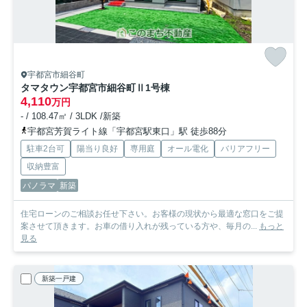
宇都宮市細谷町
タマタウン宇都宮市細谷町Ⅱ
1号棟
4,110
万円
- / 108.47㎡ / 3LDK /新築
宇都宮芳賀ライト線「宇都宮駅東口」駅 徒歩88分
駐車2台可
陽当り良好
専用庭
オール電化
バリアフリー
収納豊富
パノラマ
新築
住宅ローンのご相談お任せ下さい。お客様の現状から最適な窓口をご提
案させて頂きます。お車の借り入れが残っている方や、毎月の...
もっと
見る
新築一戸建