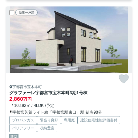
新築一戸建
宇都宮市宝木本町
グラファーレ宇都宮市宝木本町3期
1号棟
2,860
万円
- / 103.92㎡ / 4LDK /予定
宇都宮芳賀ライト線「宇都宮駅東口」駅 徒歩98分
プロパンガス
陽当り良好
専用庭
建設住宅性能評価書付
バリアフリー
収納豊富
新築