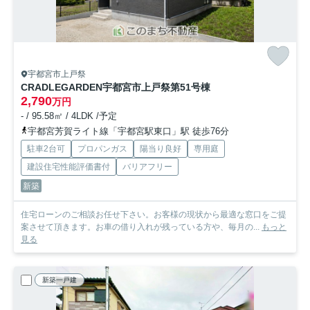
宇都宮市上戸祭
CRADLEGARDEN宇都宮市上戸祭第5
1号棟
2,790
万円
- / 95.58㎡ / 4LDK /予定
宇都宮芳賀ライト線「宇都宮駅東口」駅 徒歩76分
駐車2台可
プロパンガス
陽当り良好
専用庭
建設住宅性能評価書付
バリアフリー
新築
住宅ローンのご相談お任せ下さい。お客様の現状から最適な窓口をご提
案させて頂きます。お車の借り入れが残っている方や、毎月の...
もっと
見る
新築一戸建