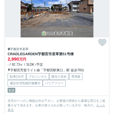
宇都宮市若草
CRADLEGARDEN宇都宮市若草第5
1号棟
2,990
万円
- / 92.73㎡ / 3LDK /予定
宇都宮芳賀ライト線「宇都宮駅東口」駅 徒歩78分
駐車2台可
プロパンガス
陽当り良好
専用庭
建設住宅性能評価書付
バリアフリー
新築
住宅ローンのご相談お任せ下さい。お客様の現状から最適な窓口をご提
案させて頂きます。お車の借り入れが残っている方や、毎月の...
もっと
見る