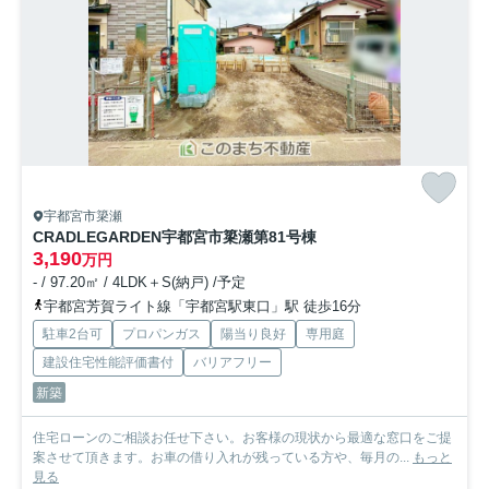
宇都宮市簗瀬
CRADLEGARDEN宇都宮市簗瀬第8
1号棟
3,190
万円
- / 97.20㎡ / 4LDK＋S(納戸) /予定
宇都宮芳賀ライト線「宇都宮駅東口」駅 徒歩16分
駐車2台可
プロパンガス
陽当り良好
専用庭
建設住宅性能評価書付
バリアフリー
新築
住宅ローンのご相談お任せ下さい。お客様の現状から最適な窓口をご提
案させて頂きます。お車の借り入れが残っている方や、毎月の...
もっと
見る