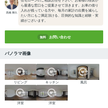
住宅ローンのご相談お任せ下さい。お客様の現状か
ら最適な窓口をご提案させて頂きます。お車の借り
入れが残っている方や、毎月の家計の出費を減らし
髙橋 輝久
たい方にもご満足頂ける、圧倒的な知識と経験・実
績がございます。
お問い合わせ
無料
パノラマ画像
リビング
キッチン
風呂
洋室
洋室