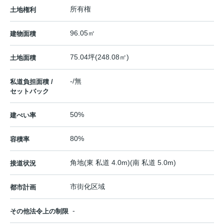
所有権
土地権利
96.05㎡
建物面積
75.04坪(248.08㎡)
土地面積
-/無
私道負担面積 /
セットバック
50%
建ぺい率
80%
容積率
角地(東 私道 4.0m)(南 私道 5.0m)
接道状況
市街化区域
都市計画
-
その他法令上の制限