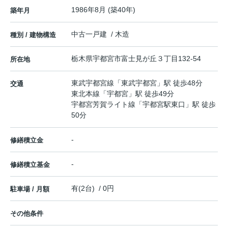
1986年8月 (築40年)
築年月
中古一戸建 / 木造
種別 / 建物構造
栃木県
宇都宮市
富士見が丘
３丁目132-54
所在地
東武宇都宮線
「
東武宇都宮
」駅 徒歩48分
交通
東北本線
「
宇都宮
」駅 徒歩49分
宇都宮芳賀ライト線
「
宇都宮駅東口
」駅 徒歩
50分
-
修繕積立金
-
修繕積立基金
有(2台) / 0円
駐車場 / 月額
その他条件