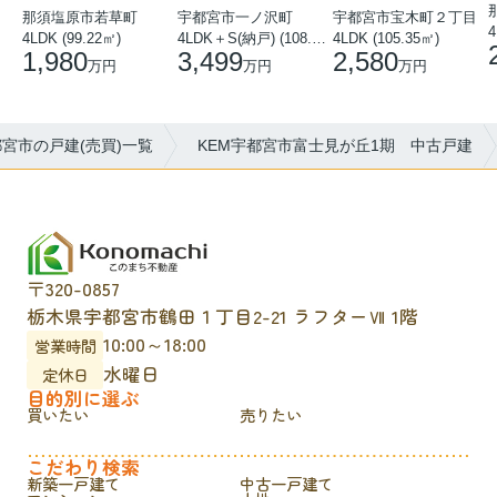
那須塩原市若草町
宇都宮市宝木町２丁目
宇都宮市一ノ沢町
4
4LDK (99.22㎡)
4LDK (105.35㎡)
4LDK＋S(納戸) (108.51㎡)
1,980
2,580
3,499
万円
万円
万円
宮市の戸建(売買)一覧
KEM宇都宮市富士見が丘1期 中古戸建
〒320-0857
栃木県宇都宮市鶴田１丁目2-21 ラフターⅦ 1階
10:00～18:00
営業時間
水曜日
定休日
目的別に選ぶ
買いたい
売りたい
こだわり検索
新築一戸建て
中古一戸建て