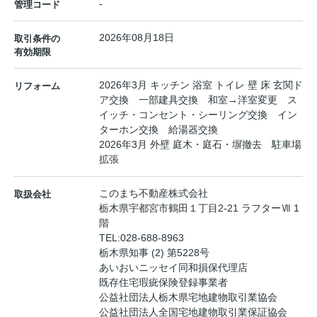
-
管理コード
2026年08月18日
取引条件の
有効期限
2026年3月 キッチン 浴室 トイレ 壁 床 玄関ド
リフォーム
ア交換 一部建具交換 和室→洋室変更 ス
イッチ・コンセント・シーリング交換 イン
ターホン交換 給湯器交換
2026年3月 外壁 庭木・庭石・塀撤去 駐車場
拡張
このまち不動産株式会社
取扱会社
栃木県宇都宮市鶴田１丁目2-21 ラフターⅦ 1
階
TEL:
028-688-8963
栃木県知事 (2) 第5228号
あいおいニッセイ同和損保代理店
既存住宅瑕疵保険登録事業者
公益社団法人栃木県宅地建物取引業協会
公益社団法人全国宅地建物取引業保証協会