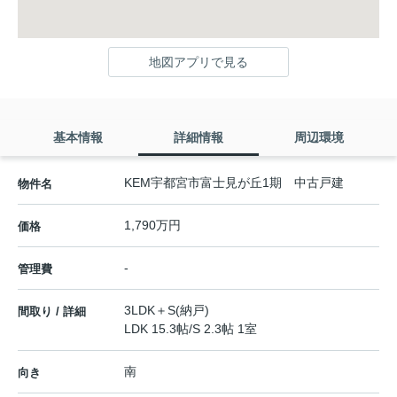
地図アプリで見る
基本情報
詳細情報
周辺環境
KEM宇都宮市富士見が丘1期 中古戸建
物件名
1,790万円
価格
-
管理費
3LDK＋S(納戸)
間取り / 詳細
LDK 15.3帖
/
S 2.3帖 1室
南
向き