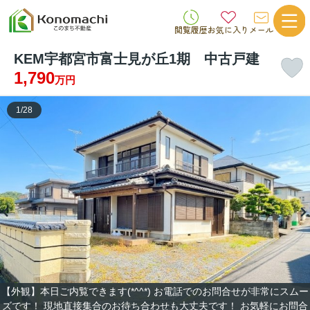
閲覧履歴
お気に入り
メール
KEM宇都宮市富士見が丘1期 中古戸建
1,790
万円
1
/
28
【外観】本日ご内覧できます(*^^*) お電話でのお問合せが非常にスムー
ズです！ 現地直接集合のお待ち合わせも大丈夫です！ お気軽にお問合