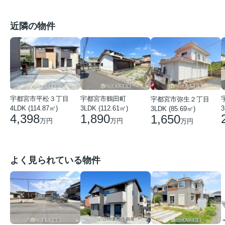
近隣の物件
宇都宮市平松３丁目
宇都宮市鶴田町
宇都宮市弥生２丁目
4LDK (114.87㎡)
3LDK (112.61㎡)
3
3LDK (85.69㎡)
4,398
1,890
1,650
万円
万円
万円
よく見られている物件