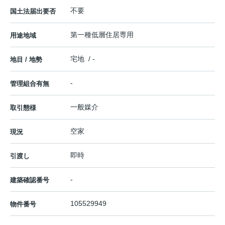
不要
国土法届出要否
第一種低層住居専用
用途地域
宅地 / -
地目 / 地勢
-
管理組合有無
一般媒介
取引態様
空家
現況
即時
引渡し
-
建築確認番号
105529949
物件番号