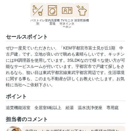
バストイレ
室内洗濯機
TVモニタ
浴室乾燥機
別
置場
付きインタ
ーホン
セールスポイント
ぜひ一度見ていただきたい、「KEM宇都宮市富士見が丘1期 中
古戸建」です。立地が良いので眺めも素晴らしいです。キッチン
にはIH調理器を使用しています。3SLDKなので様々な使い方が可
能なサービスルームが付いています。宇都宮市で戸建て探しをさ
れるなら、狙い目は東武宇都宮線東武宇都宮周辺です。生活環境
に関する事も、このまち不動産が詳しくお教えいたします。お気
軽に当社へご依頼下さい。
ポイント
追焚機能浴室
全居室6帖以上
給湯
温水洗浄便座
専用庭
担当者のコメント