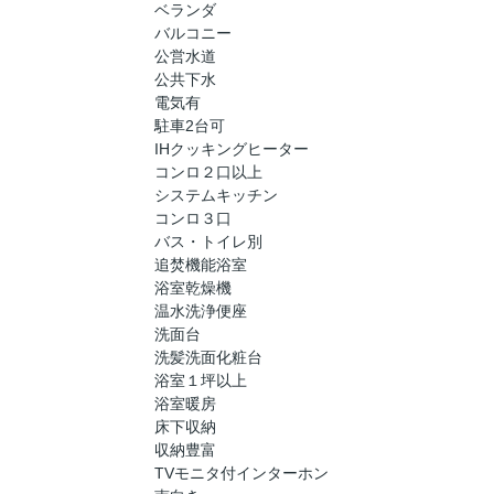
ベランダ
バルコニー
公営水道
公共下水
電気有
駐車2台可
IHクッキングヒーター
コンロ２口以上
システムキッチン
コンロ３口
バス・トイレ別
追焚機能浴室
浴室乾燥機
温水洗浄便座
洗面台
洗髪洗面化粧台
浴室１坪以上
浴室暖房
床下収納
収納豊富
TVモニタ付インターホン