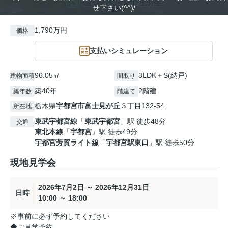
せ下さい(^^)/
1,790万円
価格
支払いシミュレーション
96.05㎡
3LDK＋S(納戸)
建物面積
間取り
築40年
2階建
築年数
階建て
栃木県
宇都宮市
富士見が丘
３丁目132-54
所在地
東武宇都宮線
「
東武宇都宮
」駅 徒歩48分
交通
東北本線
「
宇都宮
」駅 徒歩49分
宇都宮芳賀ライト線
「
宇都宮駅東口
」駅 徒歩50分
現地見学会
2026年7月2日 ～ 2026年12月31日
日時
10:00 ～ 18:00
※事前に必ず予約してください
◆ご見学予約