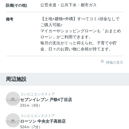
公営水道・公共下水・都市ガス
設備(その他)
【土地+建物+外構】すべてコミ♪頭金なしで
備考
ご購入可能♪
マイカーやショッピングローンも「おまとめ
ローン」がご利用できます。
毎月の支出がぐっと抑えられ、子育てや貯
金、日々のお買い物に余裕が持てます。
情報の見方
周辺施設
コンビニエンスストア
セブンイレブン 戸祭4丁目店
231ｍ（3分）
コンビニエンスストア
ローソン 中央女子高前店
524ｍ（7分）