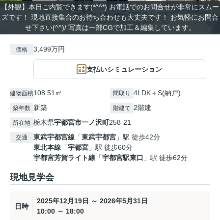
【外観】本日ご内覧できます(*^^*) お電話でのお問合せが非常にスムー
ズです！ 現地直接集合のお待ち合わせも大丈夫です！ お気軽にお問合
せ下さい(^^)/ 写真は一部CGで加工＆編集しています。
3,499万円
価格
支払いシミュレーション
108.51㎡
4LDK＋S(納戸)
建物面積
間取り
新築
2階建
築年数
階建て
栃木県
宇都宮市
一ノ沢町
258-21
所在地
東武宇都宮線
「
東武宇都宮
」駅 徒歩42分
交通
東北本線
「
宇都宮
」駅 徒歩60分
宇都宮芳賀ライト線
「
宇都宮駅東口
」駅 徒歩62分
現地見学会
2025年12月19日 ～ 2026年5月31日
日時
10:00 ～ 18:00