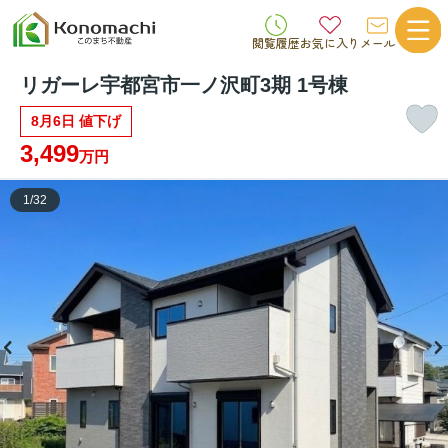
閲覧履歴
お気に入り
メール
リガーレ宇都宮市一ノ沢町3期 1号棟
8月6日 値下げ
3,499
万円
1
/
32