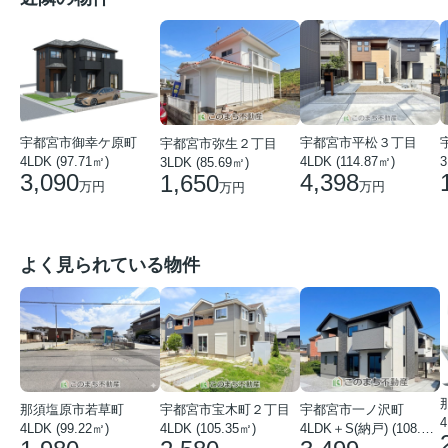
宇都宮市平松３丁目
宇都宮市御幸ケ原町
宇都宮市弥生２丁目
4LDK (114.87㎡)
4LDK (97.71㎡)
3
3LDK (85.69㎡)
4,398
3,090
1,650
万円
万円
万円
よく見られている物件
那須塩原市若草町
宇都宮市宝木町２丁目
宇都宮市一ノ沢町
4
4LDK (99.22㎡)
4LDK (105.35㎡)
4LDK＋S(納戸) (108.51㎡)