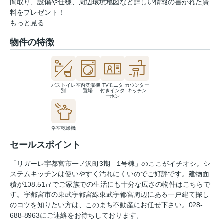
間取り、設備や仕様、周辺環境地図など詳しい情報の書かれた資
料をプレゼント！
もっと見る
物件の特徴
バストイレ
室内洗濯機
TVモニタ
カウンター
別
置場
付きインタ
キッチン
ーホン
浴室乾燥機
セールスポイント
「リガーレ宇都宮市一ノ沢町3期 1号棟」のここがイチオシ。シ
ステムキッチンは使いやすく汚れにくいのでご好評です。建物面
積が108.51㎡でご家族での生活にも十分な広さの物件はこちらで
す。宇都宮市の東武宇都宮線東武宇都宮周辺にある一戸建て探し
のコツを知りたい方は、このまち不動産にお任せ下さい。028-
688-8963にご連絡をお待ちしております。