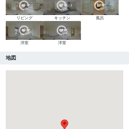
リビング
キッチン
風呂
洋室
洋室
地図