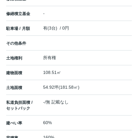
-
修繕積立基金
有(3台) / 0円
駐車場 / 月額
その他条件
所有権
土地権利
108.51㎡
建物面積
54.92坪(181.58㎡)
土地面積
-/無 記載なし
私道負担面積 /
セットバック
60%
建ぺい率
160%
容積率