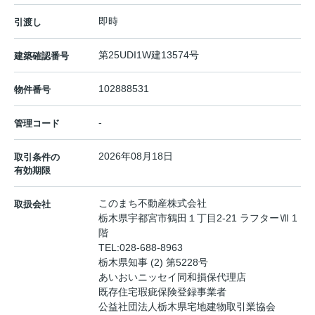
即時
引渡し
第25UDI1W建13574号
建築確認番号
102888531
物件番号
-
管理コード
2026年08月18日
取引条件の
有効期限
このまち不動産株式会社
取扱会社
栃木県宇都宮市鶴田１丁目2-21 ラフターⅦ 1
階
TEL:
028-688-8963
栃木県知事 (2) 第5228号
あいおいニッセイ同和損保代理店
既存住宅瑕疵保険登録事業者
公益社団法人栃木県宅地建物取引業協会