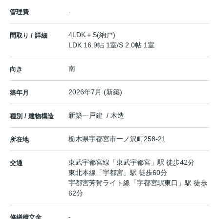
-
管理費
4LDK＋S(納戸)
間取り / 詳細
LDK 16.9帖 1室
/
S 2.0帖 1室
南
向き
2026年7月 (新築)
築年月
新築一戸建 / 木造
種別 / 建物構造
栃木県
宇都宮市
一ノ沢町
258-21
所在地
東武宇都宮線
「
東武宇都宮
」駅 徒歩42分
交通
東北本線
「
宇都宮
」駅 徒歩60分
宇都宮芳賀ライト線
「
宇都宮駅東口
」駅 徒歩
62分
-
修繕積立金