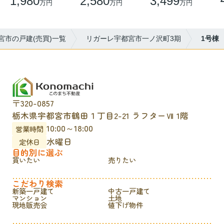
1,980
2,580
3,499
万円
万円
万円
宮市の戸建(売買)一覧
リガーレ宇都宮市一ノ沢町3期
1号棟
〒320-0857
栃木県宇都宮市鶴田１丁目2-21 ラフターⅦ 1階
10:00～18:00
営業時間
水曜日
定休日
目的別に選ぶ
買いたい
売りたい
こだわり検索
新築一戸建て
中古一戸建て
マンション
土地
現地販売会
値下げ物件