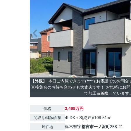
【外観】
本日ご内覧できます(*^^*) お電話でのお問
直接集合のお待ち合わせも大丈夫です！ お気軽にお問合せ
で加工＆編集しています
3,499万円
価格
4LDK＋S(納戸)/108.51㎡
間取り/建物面積
栃木県
宇都宮市
一ノ沢町
258-21
所在地