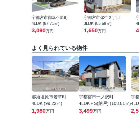
宇都宮市御幸ケ原町
宇都宮市弥生２丁目
4LDK (97.71㎡)
3LDK (85.69㎡)
4
3,090
1,650
4
万円
万円
よく見られている物件
那須塩原市若草町
宇都宮市一ノ沢町
宇
4LDK (99.22㎡)
4LDK＋S(納戸) (108.51㎡)
4LD
1,980
3,499
2,
万円
万円