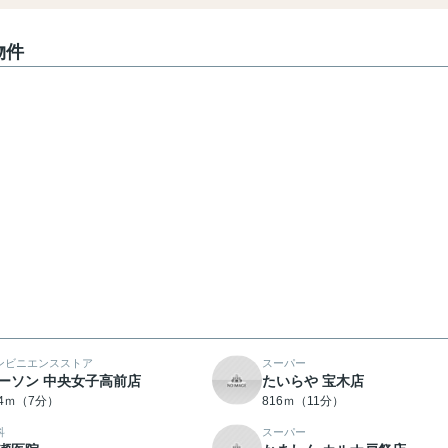
物件
ンビニエンスストア
スーパー
ーソン 中央女子高前店
たいらや 宝木店
24ｍ（7分）
816ｍ（11分）
科
スーパー