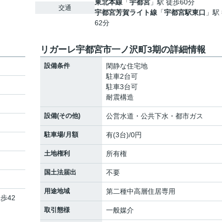
東北本線
「
宇都宮
」駅 徒歩60分
交通
宇都宮芳賀ライト線
「
宇都宮駅東口
」駅
62分
リガーレ宇都宮市一ノ沢町3期の詳細情報
設備条件
閑静な住宅地
駐車2台可
駐車3台可
耐震構造
設備(その他)
公営水道・公共下水・都市ガス
駐車場/月額
有(3台)/0円
土地権利
所有権
国土法届出
不要
用途地域
第二種中高層住居専用
歩42
取引態様
一般媒介