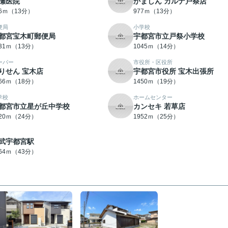
瀬医院
かましん カルナ戸祭店
76ｍ（13分）
977ｍ（13分）
便局
小学校
都宮宝木町郵便局
宇都宮市立戸祭小学校
031ｍ（13分）
1045ｍ（14分）
ーパー
市役所・区役所
りせん 宝木店
宇都宮市役所 宝木出張所
366ｍ（18分）
1450ｍ（19分）
学校
ホームセンター
都宮市立星が丘中学校
カンセキ 若草店
920ｍ（24分）
1952ｍ（25分）
武宇都宮駅
364ｍ（43分）