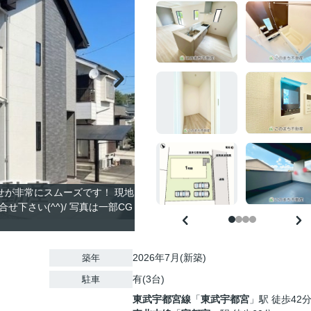
合せが非常にスムーズです！ 現地
下さい(^^)/ 写真は一部CG
。
2026年7月(新築)
築年
有(3台)
駐車
東武宇都宮線
「
東武宇都宮
」駅 徒歩42