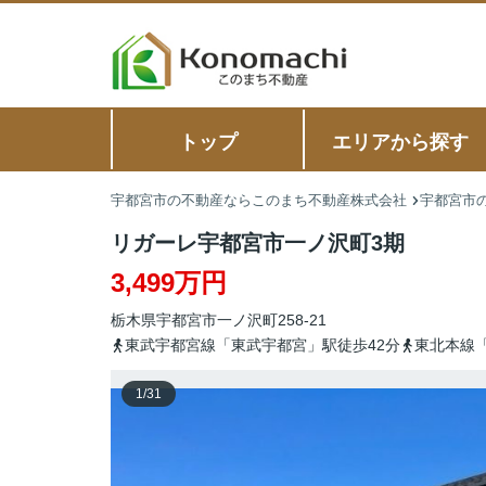
トップ
エリアから探す
宇都宮市の不動産ならこのまち不動産株式会社
宇都宮市の
リガーレ宇都宮市一ノ沢町3期
3,499万円
栃木県
宇都宮市
一ノ沢町
258-21
東武宇都宮線「東武宇都宮」駅徒歩42分
東北本線「
1
/
31