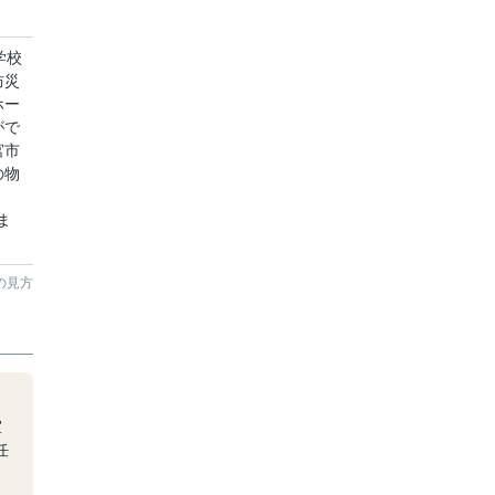
学校
防災
ホー
がで
宮市
の物
。
ま
の見方
室
任