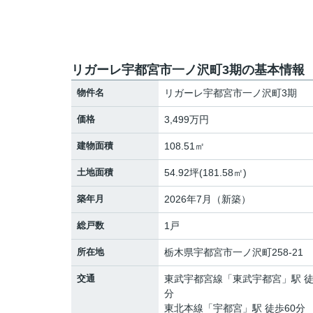
リガーレ宇都宮市一ノ沢町3期の基本情報
物件名
リガーレ宇都宮市一ノ沢町3期
価格
3,499万円
建物面積
108.51㎡
土地面積
54.92坪(181.58㎡)
築年月
2026年7月（新築）
総戸数
1戸
所在地
栃木県
宇都宮市
一ノ沢町
258-21
交通
東武宇都宮線
「
東武宇都宮
」駅 徒
分
東北本線
「
宇都宮
」駅 徒歩60分