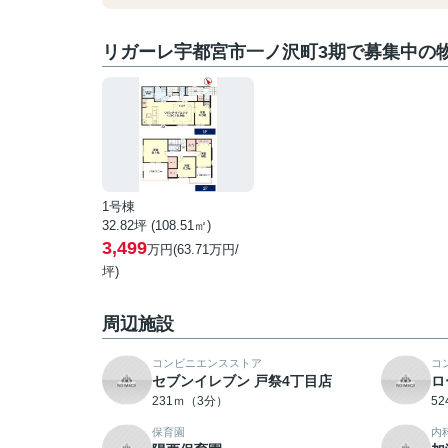
リガーレ宇都宮市一ノ沢町3期で募集中の
1号棟
32.82坪 (108.51㎡)
3,499
万円(63.71万円/
坪)
周辺施設
コンビニエンスストア
コ
セブンイレブン 戸祭4丁目店
ロ
231ｍ（3分）
5
保育園
内