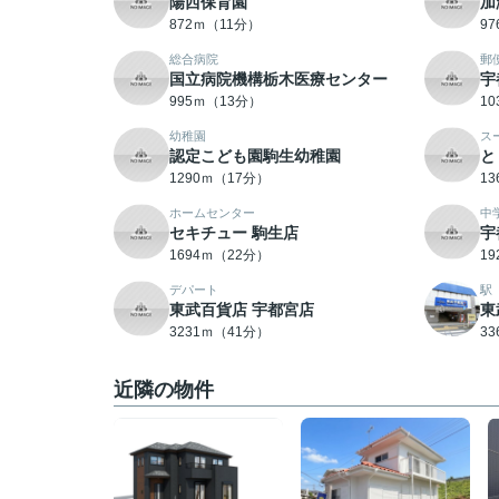
陽西保育園
加
872ｍ（11分）
9
総合病院
郵
国立病院機構栃木医療センター
宇
995ｍ（13分）
1
幼稚園
ス
認定こども園駒生幼稚園
と
1290ｍ（17分）
1
ホームセンター
中
セキチュー 駒生店
宇
1694ｍ（22分）
1
デパート
駅
東武百貨店 宇都宮店
東
3231ｍ（41分）
3
近隣の物件