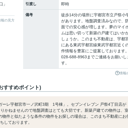
口
」
引渡し
即時
備考
徒歩14分の場所に宇都宮市立戸祭小
情報の見方
があります。地盤調査済みなので、
面での安心感が増します。夢のマイ
ムは思い切って新築の戸建てはいか
しょうか。このまち不動産は、宇都
にある東武宇都宮線東武宇都宮近く
件情報を豊富にご提案しております
028-688-8963までご連絡をお願いし
す。
情報
おすすめポイント)
ーレ宇都宮市一ノ沢町3期 1号棟」。セブンイレブン 戸祭4丁目店が
なりかねませんので地盤調査はとても大切です。新築戸建ての物件は、
の物件と似たような条件の物件をお探しの場合は、このまち不動産にお
お待ちしております。