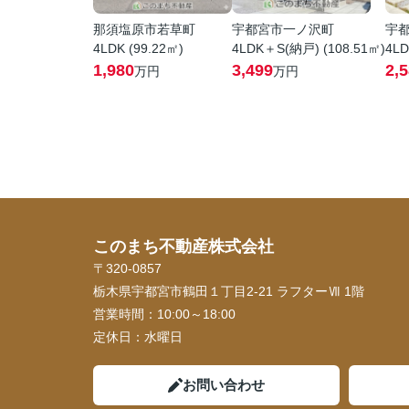
那須塩原市若草町
宇都宮市一ノ沢町
宇
4LDK (99.22㎡)
4LDK＋S(納戸) (108.51㎡)
4LD
1,980
3,499
2,
万円
万円
このまち不動産株式会社
〒320-0857
栃木県宇都宮市鶴田１丁目2-21 ラフターⅦ 1階
営業時間：
10:00～18:00
定休日：
水曜日
お問い合わせ