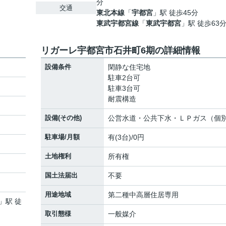
分
交通
東北本線
「
宇都宮
」駅 徒歩45分
東武宇都宮線
「
東武宇都宮
」駅 徒歩63
リガーレ宇都宮市石井町6期の詳細情報
設備条件
閑静な住宅地
駐車2台可
駐車3台可
耐震構造
設備(その他)
公営水道・公共下水・ＬＰガス（個
駐車場/月額
有(3台)/0円
土地権利
所有権
国土法届出
不要
用途地域
第二種中高層住居専用
」駅 徒
取引態様
一般媒介