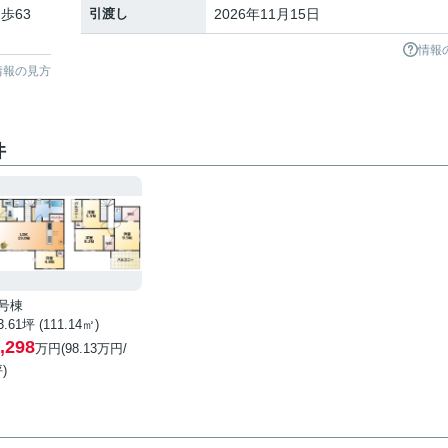
歩63
引渡し
2026年11月15日
情報
情報の見方
件
3号棟
3.61坪 (111.14㎡)
,298
万円(98.13万円/
)