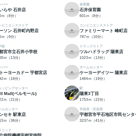
ーパー
保育園
いらや 石井店
石井保育園
00ｍ（8分）
601ｍ（8分）
ンビニエンスストア
コンビニエンスストア
ーソン 石井町内野店
ファミリーマート 峰町店
80ｍ（9分）
787ｍ（10分）
学校
ドラッグストア
都宮市立石井小学校
ツルハドラッグ 陽東店
000ｍ（13分）
1023ｍ（13分）
ーパー
ホームセンター
トーヨーカドー 宇都宮店
ケーヨーデイツー 陽東店
392ｍ（18分）
1464ｍ（19分）
ョッピングセンター
駅
ell Mall(ベルモール)
陽東3丁目
622ｍ（21分）
1753ｍ（22分）
ームセンター
市役所・区役所
ンセキ 駅東店
宇都宮市平石地区市民センタ
815ｍ（36分）
3237ｍ（41分）
リニック
立病院機構宇都宮病院