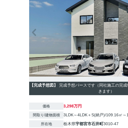
【完成予想図】
完成予想パースです（同社施工の完成
きます）
3,298万円
価格
3LDK～4LDK＋S(納戸)/109.16㎡～1
間取り/建物面積
栃木県
宇都宮市
石井町
3010-47
所在地