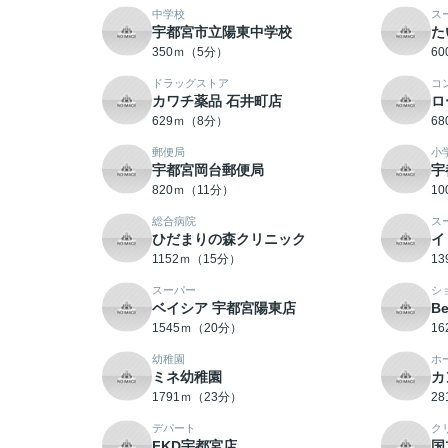
中学校
ス
宇都宮市立陽東中学校
た
350ｍ（5分）
6
ドラッグストア
コ
カワチ薬品 石井町店
ロ
629ｍ（8分）
6
郵便局
小
宇都宮岡台郵便局
宇
820ｍ（11分）
1
総合病院
ス
ひだまりの森クリニック
イ
1152ｍ（15分）
1
スーパー
シ
ベイシア 宇都宮陽東店
B
1545ｍ（20分）
1
幼稚園
ホ
ミネ幼稚園
カ
1791ｍ（23分）
2
デパート
ク
FKD宇都宮店
国