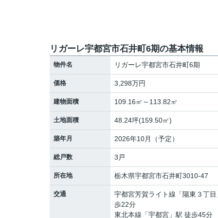
リガーレ宇都宮市石井町6期の基本情報
物件名
リガーレ宇都宮市石井町6期
価格
3,298万円
建物面積
109.16㎡～113.82㎡
土地面積
48.24坪(159.50㎡)
築年月
2026年10月（予定）
総戸数
3戸
所在地
栃木県
宇都宮市
石井町
3010-47
交通
宇都宮芳賀ライト線
「
陽東３丁目
歩22分
東北本線
「
宇都宮
」駅 徒歩45分