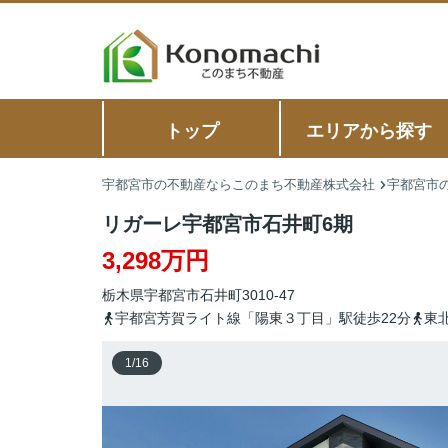
トップ
エリアから探す
宇都宮市の不動産ならこのまち不動産株式会社
宇都宮市の
リガーレ宇都宮市石井町6期
3,298万円
栃木県
宇都宮市
石井町
3010-47
宇都宮芳賀ライト線「陽東３丁目」駅徒歩22分
東
1
/
16