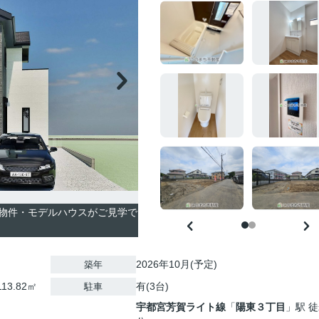
物件・モデルハウスがご見学で
2026年10月(予定)
築年
13.82㎡
有(3台)
駐車
宇都宮芳賀ライト線
「
陽東３丁目
」駅 徒