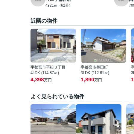
4921ｍ（62分）
7
近隣の物件
宇都宮市平松３丁目
宇都宮市鶴田町
4LDK (114.87㎡)
3LDK (112.61㎡)
3
4,398
1,890
1
万円
万円
よく見られている物件