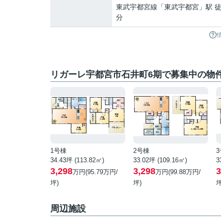
東武宇都宮線
「
東武宇都宮
」駅 徒
分
リガーレ宇都宮市石井町6期で募集中の物
1号棟
2号棟
34.43坪 (113.82㎡)
33.02坪 (109.16㎡)
3
3,298
3,298
3
万円(95.79万円/
万円(99.88万円/
坪)
坪)
坪
周辺施設